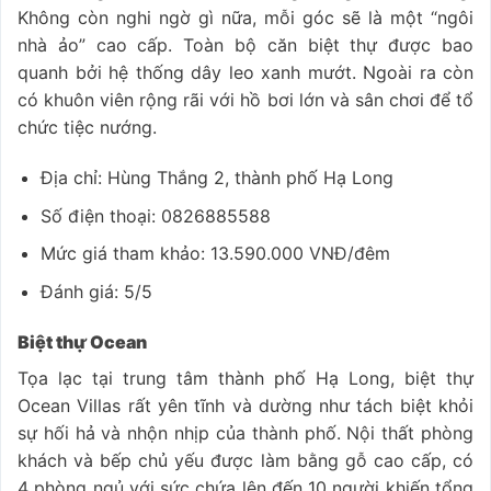
Không còn nghi ngờ gì nữa, mỗi góc sẽ là một “ngôi
nhà ảo” cao cấp. Toàn bộ căn biệt thự được bao
quanh bởi hệ thống dây leo xanh mướt. Ngoài ra còn
có khuôn viên rộng rãi với hồ bơi lớn và sân chơi để tổ
chức tiệc nướng.
Địa chỉ: Hùng Thắng 2, thành phố Hạ Long
Số điện thoại: 0826885588
Mức giá tham khảo: 13.590.000 VNĐ/đêm
Đánh giá: 5/5
Biệt thự Ocean
Tọa lạc tại trung tâm thành phố Hạ Long, biệt thự
Ocean Villas rất yên tĩnh và dường như tách biệt khỏi
sự hối hả và nhộn nhịp của thành phố. Nội thất phòng
khách và bếp chủ yếu được làm bằng gỗ cao cấp, có
4 phòng ngủ với sức chứa lên đến 10 người khiến tổng