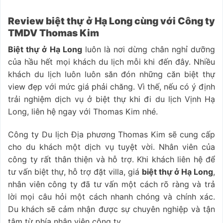
Review biệt thự ở Hạ Long cùng với Công ty
TMDV Thomas Kim
Biệt thự ở Hạ Long
luôn là nơi dừng chân nghỉ dưỡng
của hầu hết mọi khách du lịch mỗi khi đến đây. Nhiều
khách du lịch luôn luôn săn đón những căn biệt thự
view đẹp với mức giá phải chăng. Vì thế, nếu có ý định
trải nghiệm dịch vụ ở biệt thự khi đi du lịch Vịnh Hạ
Long, liên hệ n
gay với Thomas Kim nhé.
Công ty Du lịch Địa phương Thomas Kim s
ẽ cung cấp
cho du khách một dịch vụ tuyệt vời. Nhân viên của
công ty rất thân thiện và hỗ trợ. Khi khách liên hệ để
tư vấn biệt thự, hỗ trợ đặt villa, giá
biệt thự ở Hạ Long
,
nhân viên công ty đã tư vấn một cách rõ ràng và trả
lời mọi câu hỏi một cách nhanh chóng và chính xác.
Du khách sẽ cảm nhận được sự chuyên nghiệp và tận
tâm từ phía nhân viên công ty.