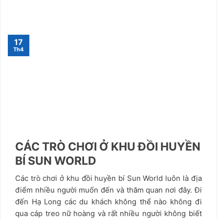
17
Th4
CÁC TRÒ CHƠI Ở KHU ĐỒI HUYỀN
BÍ SUN WORLD
Các trò chơi ở khu đồi huyền bí Sun World luôn là địa
điểm nhiều người muốn đến và thăm quan nơi đây. Đi
đến Hạ Long các du khách không thể nào không đi
qua cáp treo nữ hoàng và rất nhiều người không biết