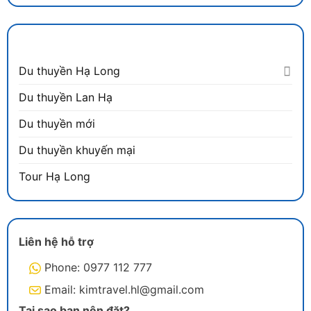
DANH MỤC
Du thuyền Hạ Long
Du thuyền Lan Hạ
Du thuyền mới
Du thuyền khuyến mại
Tour Hạ Long
Liên hệ hỗ trợ
Phone: 0977 112 777
Email: kimtravel.hl@gmail.com
Tại sao bạn nên đặt?