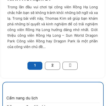
Trong lần đầu vui chơi tại công viên Rồng Hạ Long
chắc hẳn bạn sẽ không tránh khỏi những bỡ ngỡ và xa
lạ. Trong bài viết này, Thomas Kim sẽ giúp bạn khám
phá những bí quyết và kinh nghiệm để có trải nghiệm
công viên Rồng Hạ Long hưởng đáng nhớ nhất. Giới
thiệu công viên Rồng Hạ Long – Sun World Dragon
Park Công viên Rồng hay Dragon Park là một phần
của công viên chủ đề...
1
2
CẨM NANG DU LỊCH
Cẩm nang du lịch