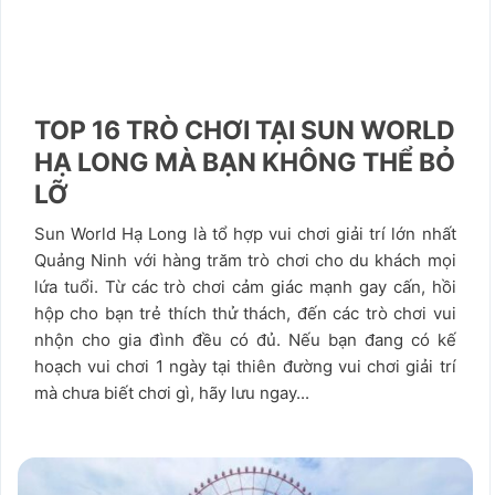
TOP 16 TRÒ CHƠI TẠI SUN WORLD
HẠ LONG MÀ BẠN KHÔNG THỂ BỎ
LỠ
Sun World Hạ Long là tổ hợp vui chơi giải trí lớn nhất
Quảng Ninh với hàng trăm trò chơi cho du khách mọi
lứa tuổi. Từ các trò chơi cảm giác mạnh gay cấn, hồi
hộp cho bạn trẻ thích thử thách, đến các trò chơi vui
nhộn cho gia đình đều có đủ. Nếu bạn đang có kế
hoạch vui chơi 1 ngày tại thiên đường vui chơi giải trí
mà chưa biết chơi gì, hãy lưu ngay...