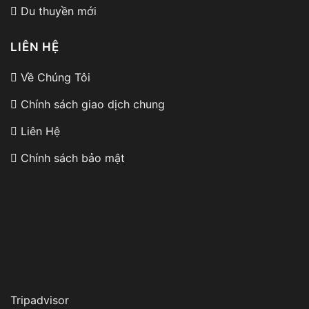
Du thuyền mới
LIÊN HỆ
Về Chúng Tôi
Chính sách giao dịch chung
Liên Hệ
Chính sách bảo mật
Tripadvisor