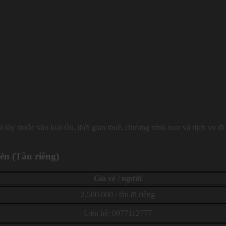
tùy thuộc vào loại tàu, thời gian thuê, chương trình tour và dịch vụ đi
ến (Tàu riêng)
Giá vé / người
2.500.000 / tàu đi riêng
Liên hệ: 0977112777