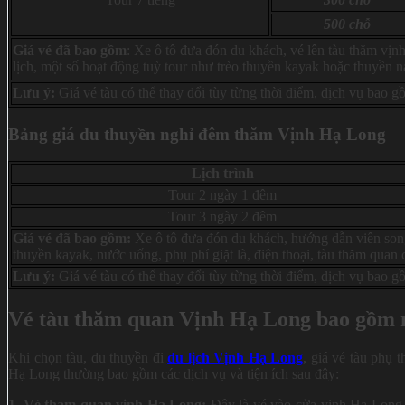
500 chỗ
Giá vé đã bao gồm
: Xe ô tô đưa đón du khách, vé lên tàu thăm vị
lịch, một số hoạt động tuỳ tour như trèo thuyền kayak hoặc thuyền n
Lưu ý:
Giá vé tàu có thể thay đổi tùy từng thời điểm, dịch vụ bao 
Bảng giá du thuyền nghỉ đêm thăm Vịnh Hạ Long
Lịch trình
Tour 2 ngày 1 đêm
Tour 3 ngày 2 đêm
Giá vé đã bao gồm:
Xe ô tô đưa đón du khách, hướng dẫn viên song 
thuyền kayak, nước uống, phụ phí giặt là, điện thoại, tàu thăm quan 
Lưu ý:
Giá vé tàu có thể thay đổi tùy từng thời điểm, dịch vụ bao 
Vé tàu thăm quan Vịnh Hạ Long bao gồm 
Khi chọn tàu, du thuyền đi
du lịch Vịnh Hạ Long
, giá vé tàu phụ 
Hạ Long thường bao gồm các dịch vụ và tiện ích sau đây:
1. Vé tham quan vịnh Hạ Long:
Đây là vé vào cửa vịnh Hạ Long,