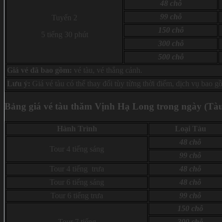
48 chỗ
99 chỗ
Tuyến 2
150 chỗ
5 tiếng 30 phút
300 chỗ
500 chỗ
Giá vé đã bao gồm:
vé tàu, vé thắng cảnh.
Lưu ý:
Giá vé tàu có thể thay đổi tùy từng thời điểm, dịch vụ bao 
Bảng giá vé tàu thăm Vịnh Hạ Long trong ngày (Tà
Hành Trình
Loại Tàu
48 chỗ
Tour 4 tiếng sáng
99 chỗ
Tour 4 tiếng trưa
48 chỗ
Tour 6 tiếng sáng
48 chỗ
Tour 6 tiếng trưa
99 chỗ
150 chỗ
Tour 7 tiếng
300 chỗ