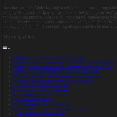
Lựa chọn tàu thăm Vịnh Hạ Long là một phần quan trọng trong hành t
đa dạng về quy mô và dịch vụ, du khách có thể lựa chọn từ những 
phong cách địa phương. Mỗi loại tàu mang lại trải nghiệm khác biệt,
trên tàu, đến việc chiêm ngưỡng cảnh quan tuyệt đẹp của Vịnh Hạ L
và bảng giá vé tàu thăm Vịnh Hạ Long để bạn có thể lên kế hoạch ch
Nội dung chính
Bảng giá vé tàu thăm quan Vịnh Hạ Long
Bảng giá thuê tàu riêng thăm Vịnh Hạ Long theo tuyến (Tàu 
Bảng giá vé tàu thăm Vịnh Hạ Long trong ngày (Tàu ghép)
Bảng giá du thuyền nghỉ đêm thăm Vịnh Hạ Long
Vé tàu thăm quan Vịnh Hạ Long bao gồm những gì?
Tại sao nên thăm quan Vịnh Hạ Long bằng tàu
1. Tận hưởng trọn vẹn cảnh đẹp
2. Trải nghiệm dịch vụ tiện nghi
3. Tiết kiệm thời gian và chi phí
4. An toàn và tin cậy
5. Trải nghiệm văn hóa độc đáo
Tàu thăm Vịnh Hạ Long có những loại nào?
Tàu thăm vịnh hạ long 3 sao