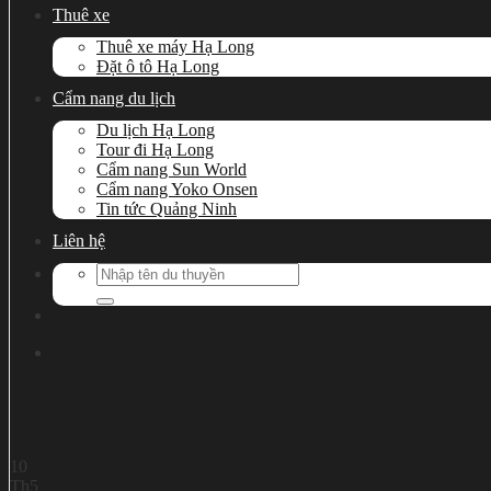
Thuê xe
Thuê xe máy Hạ Long
Đặt ô tô Hạ Long
Cẩm nang du lịch
Du lịch Hạ Long
Tour đi Hạ Long
Cẩm nang Sun World
Cẩm nang Yoko Onsen
Tin tức Quảng Ninh
Liên hệ
Search
for:
10
Th5