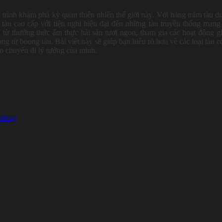
rình khám phá kỳ quan thiên nhiên thế giới này. Với hàng trăm tàu du
tàu cao cấp với tiện nghi hiện đại đến những tàu truyền thống man
 từ thưởng thức ẩm thực hải sản tươi ngon, tham gia các hoạt động giả
ong từ boong tàu.
Bài viết này sẽ giúp bạn hiểu rõ hơn về các loại tàu c
o chuyến đi lý tưởng của mình.
riêng)