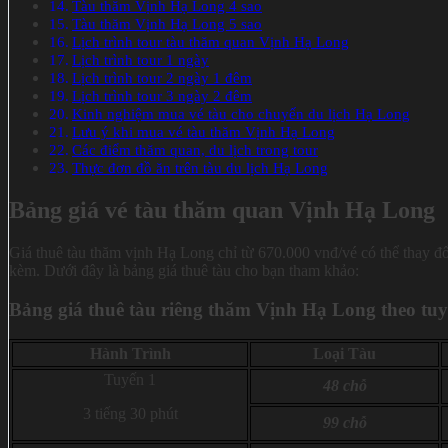
Tàu thăm Vịnh Hạ Long 4 sao
Tàu thăm Vịnh Hạ Long 5 sao
Lịch trình tour tàu thăm quan Vịnh Hạ Long
Lịch trình tour 1 ngày
Lịch trình tour 2 ngày 1 đêm
Lịch trình tour 3 ngày 2 đêm
Kinh nghiệm mua vé tàu cho chuyến du lịch Hạ Long
Lưu ý khi mua vé tàu thăm Vịnh Hạ Long
Các điểm thăm quan, du lịch trong tour
Thực đơn đồ ăn trên tàu du lịch Hạ Long
Bảng giá vé tàu thăm quan Vịnh Hạ Long
Giá thuê tàu thăm vịnh Hạ Long chỉ từ 670.000 vnđ/vé có thể thay đổi 
kèm. Dưới đây là bảng giá thuê tàu cho bạn tham khảo:
Bảng giá thuê tàu riêng thăm Vịnh Hạ Long theo tuy
Hành Trình
Loại Tàu
Tuyến 1
48 chỗ
3 tiếng 30 phút
99 chỗ