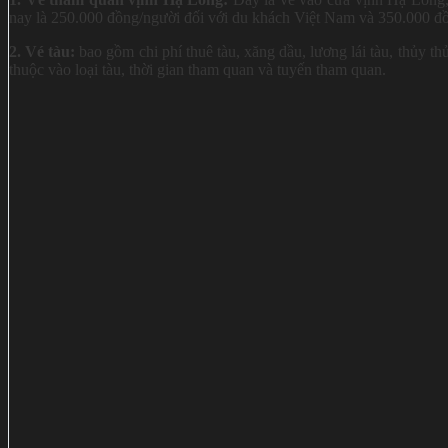
nay là 250.000 đồng/người đối với du khách Việt Nam và 350.000 đồ
2. Vé tàu:
bao gồm chi phí thuê tàu, xăng dầu, lương lái tàu, thủy t
thuộc vào loại tàu, thời gian tham quan và tuyến tham quan.