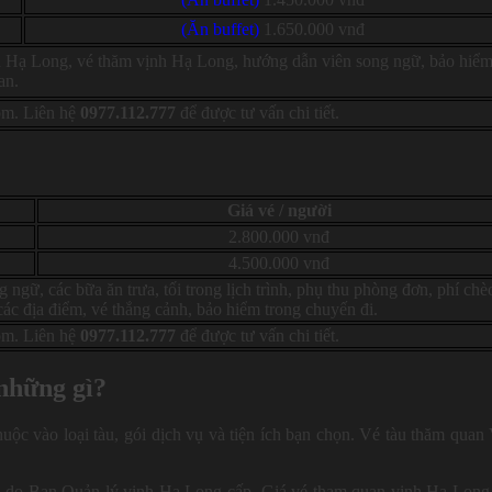
(Ăn buffet)
1.650.000 vnđ
nh Hạ Long, vé thăm vịnh Hạ Long, hướng dẫn viên song ngữ, bảo hiể
an.
gồm. Liên hệ
0977.112.777
để được tư vấn chi tiết.
Giá vé / người
2.800.000 vnđ
4.500.000 vnđ
ngữ, các bữa ăn trưa, tối trong lịch trình, phụ thu phòng đơn, phí chè
các địa điểm, vé thắng cảnh, bảo hiểm trong chuyến đi.
gồm. Liên hệ
0977.112.777
để được tư vấn chi tiết.
những gì?
thuộc vào loại tàu, gói dịch vụ và tiện ích bạn chọn. Vé tàu thăm quan
 do Ban Quản lý vịnh Hạ Long cấp. Giá vé tham quan vịnh Hạ Long