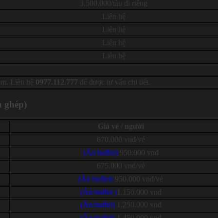
3.500.000/tàu đi riêng
Liên hệ
Liên hệ
Liên hệ
Liên hệ
gồm. Liên hệ
0977.112.777
để được tư vấn chi tiết.
u ghép)
Giá vé / người
670.000 vnđ/vé
(Ăn buffet)
950.000 vnđ
675.000 vnd/vé
(Ăn buffet)
950.000 vnđ/vé
(Ăn buffet )
1.150.000 vnđ
(Ăn buffet)
1.250.000 vnđ
(Ăn buffet)
1.450.000 vnđ