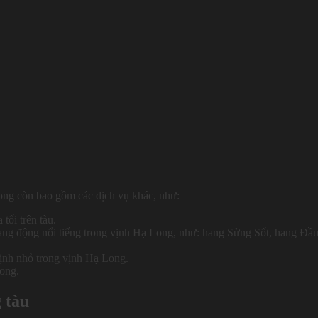
Long còn bao gồm các dịch vụ khác, như:
tối trên tàu.
ng động nổi tiếng trong vịnh Hạ Long, như: hang Sửng Sốt, hang Đầ
nh nhỏ trong vịnh Hạ Long.
ong.
 tàu