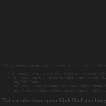
3. Ngoài những hạng mục nêu trên, một số vé tour du lịch vịnh Hạ 
Ăn uống: Du khách sẽ được phục vụ bữa sáng, bữa trưa và bữa 
Tham quan hang động: Du khách sẽ được tham quan một số ha
hang Thiên Cung.
Chèo kayak: Du khách sẽ được chèo kayak khám phá những vị
Câu mực đêm: Du khách sẽ được câu mực đêm trên vịnh Hạ L
Tại sao nên thăm quan Vịnh Hạ Long bằng