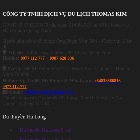
CÔNG TY TNHH DỊCH VỤ DU LỊCH THOMAS KIM
GPKD số 5702138174 cấp ngày 21/06/2023 tại Sở kế hoạch và
Đầu tư tỉnh Quảng Ninh
Người phụ trách nội dung: Ông Phạm Văn Nên – Chức vụ: Giám
đốc
Trụ sở:
25 Bãi Cháy, Phường Bãi Cháy, Quảng Ninh
Hotline:
–
0977 112 777
0987 628 336
Vp Tp. HCM:
Đồng Khởi/151 Ward, Street, Quận 1, Hồ Chí
Minh 700000
–
Hotline Vp Tp.HCM: Phone & Whatsapp:
+84838886816
0977.112.777
Gmail:
kimtravel.hl@gmail.com
Chuyên cung cấp Du thuyền Hạ Long, Tour Hạ Long Uy Tín,
Chuyên Nghiệp, Giá Tốt
Du thuyền Hạ Long
Du thuyền Hạ Long 5 sao
Du thuyền Hạ Long 4 sao