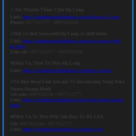
❇️
Du Thuyền Thăm Vịnh Hạ Long
Link:
https://vetauthamvinhhalong.com/du-thuyen-5-sao/
Phone:
0977112777 - 0987628336
❇️
Đặt vé chơi Sunworld Hạ Long có chiết khấu
Link:
https://vetauthamvinhhalong.com/gia-ve-sun-world-
ha-long/
Zalo sdt :
0977112777 - 0987628336
❇️Dịch Vụ Thuê Xe Máy Hạ Long
Link:
https://vetauthamvinhhalong.com/thue-xe-may/
❇️
Số điện thoại Link báo giá Vé tắm khoáng Nóng Yoko
Onsen Quang Hanh
Sdt zalo:
0987628336 - 0977112777
Link:
https://vetauthamvinhhalong.com/yoko-onsen-quang-
hanh/
❇️Dịch Vụ Xe Đưa Đón Sân Bay, Xe Du Lịch
Sdt:
0987628336 - 0977112777
Link:
https://vetauthamvinhhalong.com/dat-o-to/