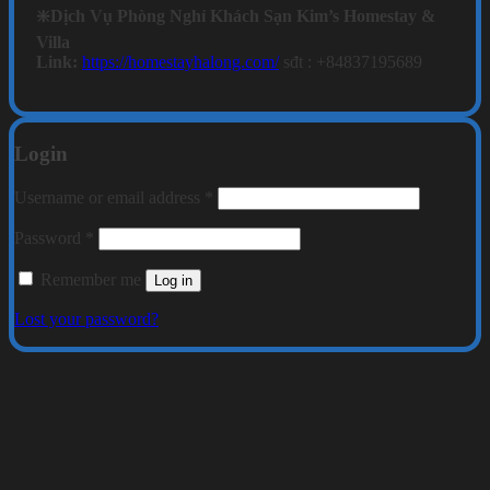
❇️Dịch Vụ Phòng Nghỉ Khách Sạn Kim’s Homestay &
Villa
Link:
https://homestayhalong.com/
sđt : +84837195689
Login
Required
Username or email address
*
Required
Password
*
Remember me
Log in
Lost your password?