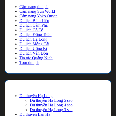
Cẩm nang du lịch
Cẩm nang Sun World
Cẩm nang Yoko Onsen
Du lịch Bình Liêu
Du lịch Cẩm Phả
Du lịch Cô Tô
Du lịch Đông Triều
Du lịch Hạ Long
Du lịch Móng Cái
Du lịch Uông Bí
Du lịch Vân Đồn
Tin tức Quảng Ninh
Tour du lịch
Danh mục
Du thuyền Hạ Long
Du thuyền Hạ Long 5 sao
Du thuyền Hạ Long 4 sao
Du thuyền Hạ Long 3 sao
Du thuyền Lan Hạ