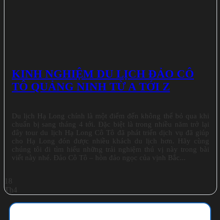
KINH NGHIỆM DU LỊCH ĐẢO CÔ
TÔ QUẢNG NINH TỪ A TỚI Z
Du lịch Hạ Long chính là một điểm đến không thể bỏ qua khi
chuẩn bị sang tháng 4 tới. Đặc biệt là trong nhiều năm trở lại
đây tour du lịch Hạ Long Cô Tô đã phát triển dịch vụ đã giúp
cho Hạ Long đón được nhiều khách du lịch hơn. Hãy cùng
chúng tôi đi tìm hiểu những trải nghiệm thú vị này trong bài
viết này nhé. Đảo Cô Tô – hòn đảo ngọc của vịnh Bắc...
18
Th4
Cẩm nang du lịch