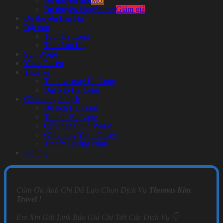
Du thuyền mới
Du thuyền khuyến mại
Du thuyền Lan Hạ
Đặt tour
Tour Hạ Long
Tour Lan Hạ
Sun World
Yoko Onsen
Thuê xe
Thuê xe máy Hạ Long
Đặt ô tô Hạ Long
Cẩm nang du lịch
Du lịch Hạ Long
Tour đi Hạ Long
Cẩm nang Sun World
Cẩm nang Yoko Onsen
Tin tức Quảng Ninh
Liên hệ
Cảm Ơn Anh Chị Đã Lựa Chọn Dịch Vụ
Thomas Kim
Travel
!
Em Xin Gửi Link Báo Giá Chi Tiết Các Dịch Vụ 👇