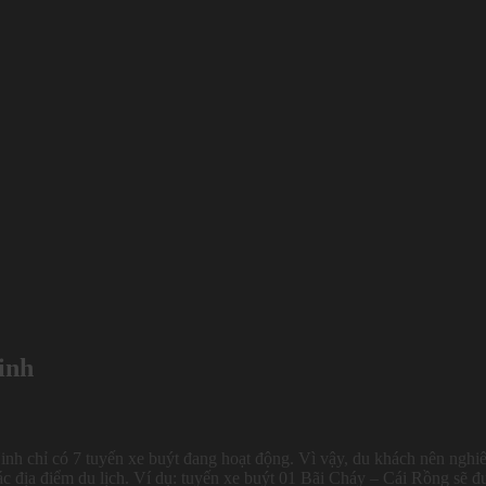
inh
inh chỉ có 7 tuyến xe buýt đang hoạt động. Vì vậy, du khách nên nghi
các địa điểm du lịch. Ví dụ: tuyến xe buýt 01 Bãi Cháy – Cái Rồng sẽ đ