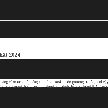
hất 2024
thắng cảnh đẹp, nổi tiếng thu hút du khách bốn phương. Không chỉ vậy
on khó cưỡng. Nếu bạn cũng đang có ý định đến đây trong thời gian s