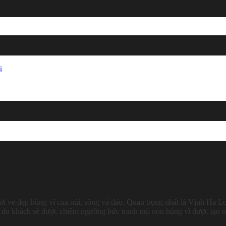
i
i vẻ đẹp hùng vĩ của núi, sông và đảo. Quan trọng nhất là Vịnh Hạ L
du khách sẽ được chiêm ngưỡng bức tranh núi non hùng vĩ được tạo 