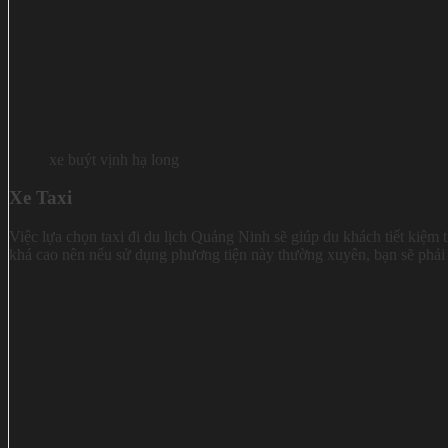
xe buýt vịnh hạ long
Xe Taxi
Việc lựa chọn taxi đi du lịch Quảng Ninh sẽ giúp du khách tiết kiệm t
khá cao nên nếu sử dụng phương tiện này thường xuyên, bạn sẽ phải 