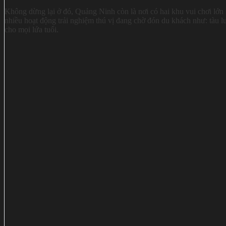
Không dừng lại ở đó, Quảng Ninh còn là nơi có hai khu vui chơi 
nhiều hoạt động trải nghiệm thú vị đang chờ đón du khách như: tàu l
cho mọi lứa tuổi.