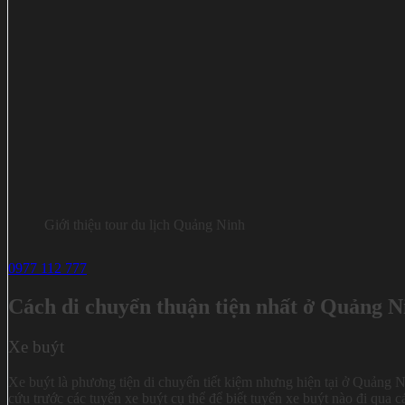
Giới thiệu tour du lịch Quảng Ninh
0977 112 777
Cách di chuyển thuận tiện nhất ở Quảng N
Xe buýt
Xe buýt là phương tiện di chuyển tiết kiệm nhưng hiện tại ở Quảng N
cứu trước các tuyến xe buýt cụ thể để biết tuyến xe buýt nào đi qua 