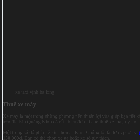
xe taxi vịnh hạ long
Thuê xe máy
Xe máy là một trong những phương tiện thuận lợi vừa giúp bạn tiết
trên địa bàn Quảng Ninh có rất nhiều đơn vị cho thuê xe máy uy tín.
Một trong số đó phải kể tới Thomas Kim. Chúng tôi là đơn vị đơn vị
150.000đ
. Bạn có thể chọn xe ga hoặc xe số tùy thích.