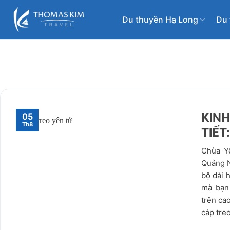
Bỏ
qua
Du thuyền Hạ Long
Du 
nội
dung
KINH
05
Th8
TIẾT
Chùa Yê
Quảng N
bộ dài
mà bạ
trên ca
cáp treo