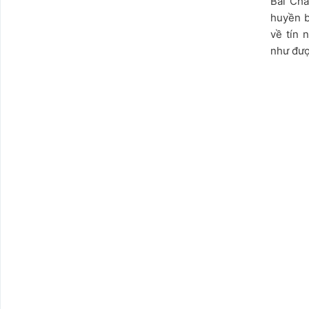
Bãi Chá
huyền b
về tín 
như được