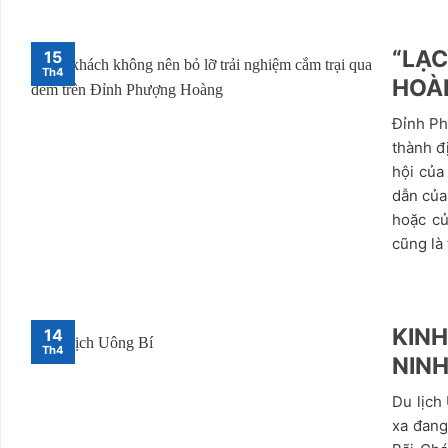
“LẠC
15
Th4
HOÀ
Đỉnh Ph
thành đ
hội của
dẫn của 
hoặc c
cũng là 
KINH
14
Th4
NINH
Du lịch
xa đang