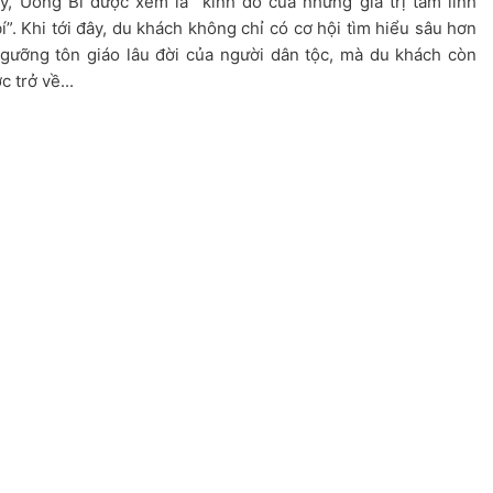
y, Uông Bí được xem là “kinh đô của những giá trị tâm linh
í”. Khi tới đây, du khách không chỉ có cơ hội tìm hiểu sâu hơn
ngưỡng tôn giáo lâu đời của người dân tộc, mà du khách còn
 trở về...