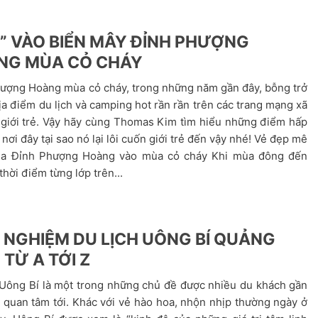
” VÀO BIỂN MÂY ĐỈNH PHƯỢNG
NG MÙA CỎ CHÁY
ượng Hoàng mùa cỏ cháy, trong những năm gần đây, bỗng trở
ịa điểm du lịch và camping hot rần rần trên các trang mạng xã
 giới trẻ. Vậy hãy cùng Thomas Kim tìm hiểu những điểm hấp
nơi đây tại sao nó lại lôi cuốn giới trẻ đến vậy nhé! Vẻ đẹp mê
ủa Đỉnh Phượng Hoàng vào mùa cỏ cháy Khi mùa đông đến
thời điểm từng lớp trên...
 NGHIỆM DU LỊCH UÔNG BÍ QUẢNG
 TỪ A TỚI Z
 Uông Bí là một trong những chủ đề được nhiều du khách gần
 quan tâm tới. Khác với vẻ hào hoa, nhộn nhịp thường ngày ở