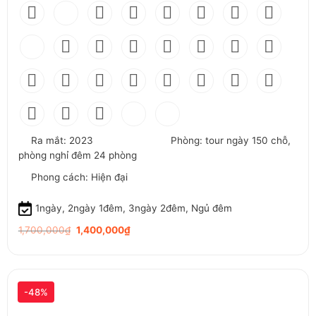
Ra mắt: 2023
Phòng: tour ngày 150 chỗ,
phòng nghỉ đêm 24 phòng
Phong cách: Hiện đại
1ngày, 2ngày 1đêm, 3ngày 2đêm, Ngủ đêm
Original
Current
1,700,000
₫
1,400,000
₫
price
price
was:
is:
1,700,000₫.
1,400,000₫.
-48%