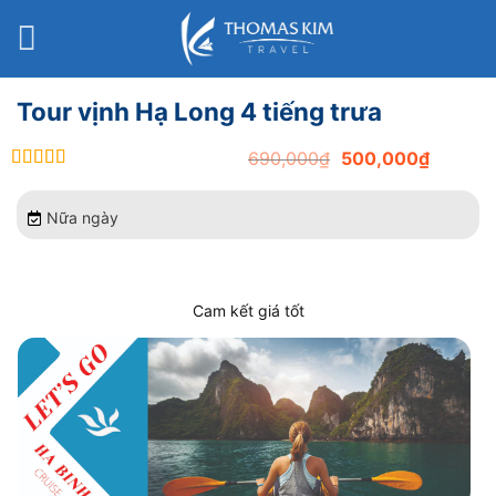
Bỏ
qua
nội
dung
Tour vịnh Hạ Long 4 tiếng trưa
Original
Current
690,000
₫
500,000
₫
out of 5
price
price
was:
is:
Nữa ngày
690,000₫.
500,000
Cam kết giá tốt