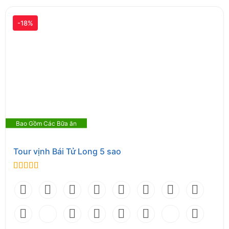
-18%
Bao Gồm Các Bữa ăn
Tour vịnh Bái Tử Long 5 sao
0
out of 5