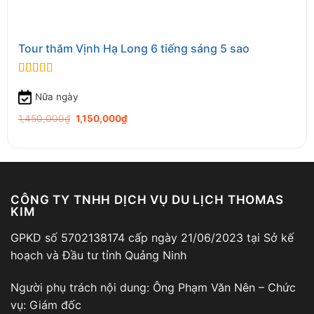
Tour thăm Vịnh Hạ Long 6 tiếng sáng 5 sao
0
out of 5
Nữa ngày
Original
Current
1,450,000
₫
1,150,000
₫
price
price
was:
is:
1,450,000₫.
1,150,000₫.
CÔNG TY TNHH DỊCH VỤ DU LỊCH THOMAS
KIM
GPKD số 5702138174 cấp ngày 21/06/2023 tại Sở kế
hoạch và Đầu tư tỉnh Quảng Ninh
Người phụ trách nội dung: Ông Phạm Văn Nên – Chức
vụ: Giám đốc