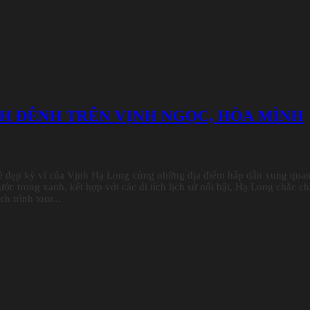
NH ĐÊNH TRÊN VỊNH NGỌC, HÒA MÌNH
vẻ đẹp kỳ vĩ của Vịnh Hạ Long cùng những địa điểm hấp dẫn xung qua
ước trong xanh, kết hợp với các di tích lịch sử nổi bật, Hạ Long chắc c
h trình tour...