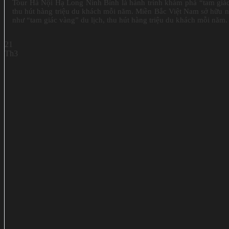
Tour Hà Nội Hạ Long Ninh Bình là hành trình khám phá “tam giác 
thu hút hàng triệu du khách mỗi năm. Miền Bắc Việt Nam sở hữu n
như “tam giác vàng” du lịch, thu hút hàng triệu du khách mỗi năm.
21
Th3