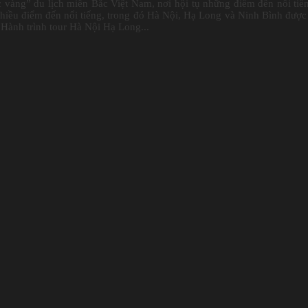
vàng” du lịch miền Bắc Việt Nam, nơi hội tụ những điểm đến nổi tiế
hiều điểm đến nổi tiếng, trong đó Hà Nội, Hạ Long và Ninh Bình được
 Hành trình tour Hà Nội Hạ Long...