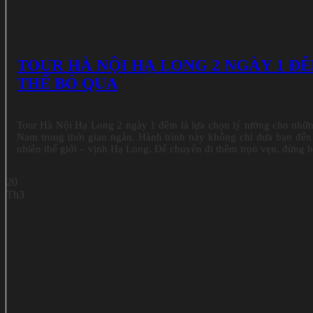
TOUR HÀ NỘI HẠ LONG 2 NGÀY 1 Đ
THỂ BỎ QUA
Tour Hà Nội Hạ Long 2 ngày 1 đêm là lựa chọn lý tưởng cho nhữn
Nam trong thời gian ngắn. Hành trình này không chỉ đưa bạn đế
nhiên thế giới – vịnh Hạ Long. Để chuyến đi thêm trọn vẹn, đừng 
20
Th3