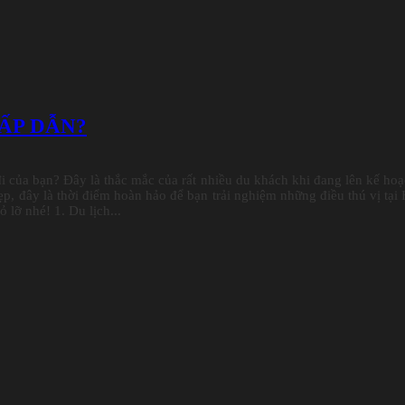
HẤP DẪN?
i của bạn? Đây là thắc mắc của rất nhiều du khách khi đang lên kế ho
p, đây là thời điểm hoàn hảo để bạn trải nghiệm những điều thú vị tại
lỡ nhé! 1. Du lịch...