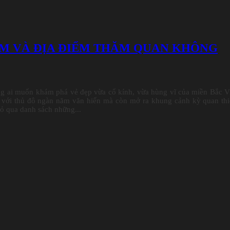
ÊM VÀ ĐỊA ĐIỂM THĂM QUAN KHÔNG
g ai muốn khám phá vẻ đẹp vừa cổ kính, vừa hùng vĩ của miền Bắc V
n với thủ đô ngàn năm văn hiến mà còn mở ra khung cảnh kỳ quan th
bỏ qua danh sách những...