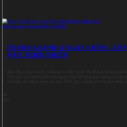
TOUR HẠ LONG 4 NGÀY 3 ĐÊM – LÊ
VÀO THIÊN NHIÊN
Tour Hạ Long 4 ngày 3 đêm là cơ hội tuyệt vời để bạn khám phá 
Với cảnh sắc thiên nhiên hoang sơ, bãi cát trắng mịn màng và làn n
sẽ khiến du khách phải say mê. Dưới đây, chúng tôi xin giới thiệu lịc
18
Th3