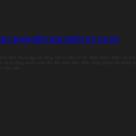
NH CHẠM ĐẾN HAI MIỀN KỲ QUAN
ch. Nếu Hạ Long nổi tiếng với vẻ đẹp kỳ vĩ, được thiên nhiên ưu ái 
bất cứ ai cũng muốn một lần đặt chân đến. Hãy cùng chúng tôi khám 
ẻ đẹp mê...