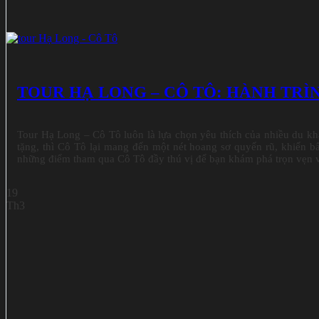
TOUR HẠ LONG – CÔ TÔ: HÀNH TRÌ
Tour Hạ Long – Cô Tô luôn là lựa chọn yêu thích của nhiều du khá
tặng, thì Cô Tô lại mang đến một nét hoang sơ quyến rũ, khiến 
những điểm tham qua Cô Tô đầy thú vị để bạn khám phá trọn vẹn v
19
Th3