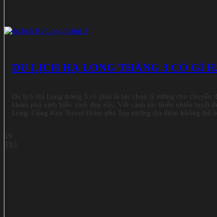
DU LỊCH HẠ LONG THÁNG 3 CÓ GÌ 
Du lịch Hạ Long tháng 3 có phải là lựa chọn lý tưởng cho chuyến đ
khám phá vịnh biển xinh đẹp này. Với cảnh sắc thiên nhiên tuyệt đẹ
Long. Cùng Kim Travel khám phá Top những địa điểm không thể bỏ 
19
Th3