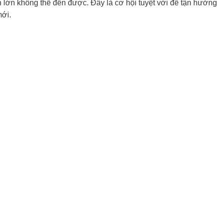
n lớn không thể đến được. Đây là cơ hội tuyệt vời để tận hưởn
mới.