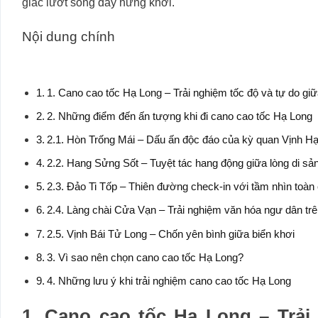
giác lướt sóng đầy hứng khởi.
Nội dung chính
1. Cano cao tốc Hạ Long – Trải nghiệm tốc độ và tự do giữa
2. Những điểm đến ấn tượng khi đi cano cao tốc Hạ Long
2.1. Hòn Trống Mái – Dấu ấn độc đáo của kỳ quan Vịnh H
2.2. Hang Sửng Sốt – Tuyệt tác hang động giữa lòng di sả
2.3. Đảo Ti Tốp – Thiên đường check-in với tầm nhìn toàn
2.4. Làng chài Cửa Vạn – Trải nghiệm văn hóa ngư dân trê
2.5. Vịnh Bái Tử Long – Chốn yên bình giữa biển khơi
3. Vì sao nên chọn cano cao tốc Hạ Long?
4. Những lưu ý khi trải nghiệm cano cao tốc Hạ Long
1. Cano cao tốc Hạ Long – Trải