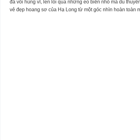
đá vôi hùng vĩ, len lỏi qua những eo biển nhỏ mà du thuyề
vẻ đẹp hoang sơ của Hạ Long từ một góc nhìn hoàn toàn 