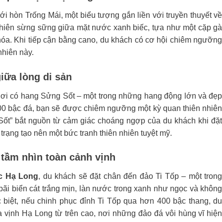
i hòn Trống Mái, một biểu tượng gắn liền với truyền thuyết v
ự nhiên sừng sững giữa mặt nước xanh biếc, tựa như một cặp g
hóa. Khi tiếp cận bằng cano, du khách có cơ hội chiêm ngưỡn
nhiên này.
iữa lòng di sản
ơi có hang Sửng Sốt – một trong những hang động lớn và đẹ
100 bậc đá, bạn sẽ được chiêm ngưỡng một kỳ quan thiên nhiê
g Sốt” bắt nguồn từ cảm giác choáng ngợp của du khách khi đặ
rạng tạo nên một bức tranh thiên nhiên tuyệt mỹ.
 tầm nhìn toàn cảnh vịnh
c Hạ Long
, du khách sẽ đặt chân đến đảo Ti Tốp – một tron
bãi biển cát trắng mịn, làn nước trong xanh như ngọc và khôn
 biệt, nếu chinh phục đỉnh Ti Tốp qua hơn 400 bậc thang, d
ịnh Hạ Long từ trên cao, nơi những đảo đá vôi hùng vĩ hiệ