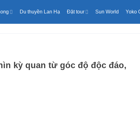
Long
Du thuyền Lan Hạ
Đặt tour
Sun World
Yoko 
ìn kỳ quan từ góc độ độc đáo,