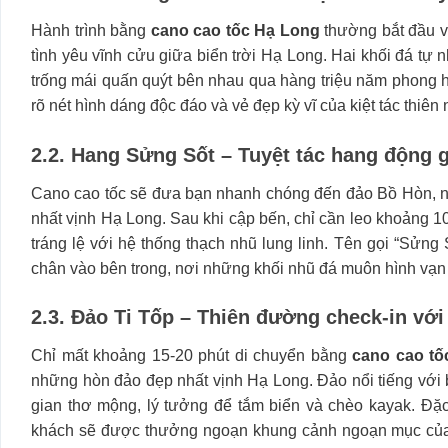
Hành trình bằng
cano cao tốc Hạ Long
thường bắt đầu vớ
tình yêu vĩnh cửu giữa biển trời Hạ Long. Hai khối đá t
trống mái quấn quýt bên nhau qua hàng triệu năm phong 
rõ nét hình dáng độc đáo và vẻ đẹp kỳ vĩ của kiệt tác thiên 
2.2. Hang Sửng Sốt – Tuyệt tác hang động g
Cano cao tốc sẽ đưa bạn nhanh chóng đến đảo Bồ Hòn, n
nhất vịnh Hạ Long. Sau khi cập bến, chỉ cần leo khoảng 
tráng lệ với hệ thống thạch nhũ lung linh. Tên gọi “Sửn
chân vào bên trong, nơi những khối nhũ đá muôn hình vạn t
2.3. Đảo Ti Tốp – Thiên đường check-in với
Chỉ mất khoảng 15-20 phút di chuyển bằng
cano cao tố
những hòn đảo đẹp nhất vịnh Hạ Long. Đảo nổi tiếng với 
gian thơ mộng, lý tưởng để tắm biển và chèo kayak. Đặc
khách sẽ được thưởng ngoạn khung cảnh ngoạn mục của v