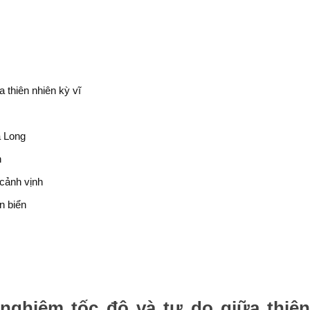
 thiên nhiên kỳ vĩ
ạ Long
n
 cảnh vịnh
n biển
 nghiệm tốc độ và tự do giữa thiê