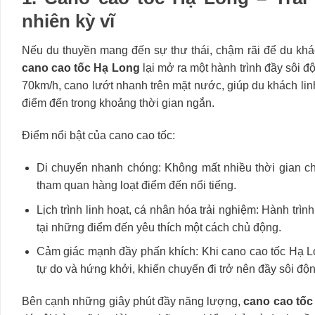
nhiên kỳ vĩ
Nếu du thuyền mang đến sự thư thái, chậm rãi để du khá
cano cao tốc Hạ Long
lại mở ra một hành trình đầy sôi độ
70km/h, cano lướt nhanh trên mặt nước, giúp du khách lin
điểm đến trong khoảng thời gian ngắn.
Điểm nổi bật của cano cao tốc:
Di chuyển nhanh chóng: Không mất nhiều thời gian chờ
tham quan hàng loạt điểm đến nổi tiếng.
Lịch trình linh hoạt, cá nhân hóa trải nghiệm: Hành trì
tại những điểm đến yêu thích một cách chủ động.
Cảm giác mạnh đầy phấn khích: Khi cano cao tốc Hạ Lo
tự do và hứng khởi, khiến chuyến đi trở nên đầy sôi độ
Bên cạnh những giây phút đầy năng lượng,
cano cao tốc