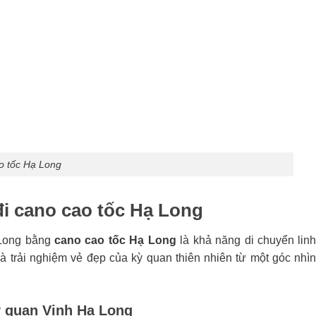
o tốc Hạ Long
đi cano cao tốc Hạ Long
 Long bằng
cano cao tốc Hạ Long
là khả năng di chuyển lin
và trải nghiệm vẻ đẹp của kỳ quan thiên nhiên từ một góc nhì
ỳ quan Vịnh Hạ Long