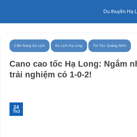
Bỏ
qua
Du thuyền Hạ 
nội
dung
Cẩm Nang Du Lịch
Du Lịch Hạ Long
Tin Tức Quảng Ninh
Cano cao tốc Hạ Long: Ngắm nh
trải nghiệm có 1-0-2!
24
Th3