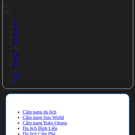
22
Th3
1
2
3
4
5
6
7
8
…
60
Cẩm nang du lịch
Cẩm nang du lịch
Cẩm nang Sun World
Cẩm nang Yoko Onsen
Du lịch Bình Liêu
Du lịch Cẩm Phả