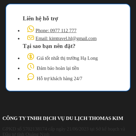
Liên hệ hỗ trợ
Phone: 0977 112 777
Email: kimtravel.hl@gmail.com
Tại sao bạn nên đặt?
Giá tốt nhất thị trường Hạ Long
Đảm bảo hoàn lại tiền
Hỗ trợ khách hàng 24/7
CÔNG TY TNHH DỊCH VỤ DU LỊCH THOMAS KIM
GPKD số 5702138174 cấp ngày 21/06/2023 tại Sở kế hoạch và
Đầu tư tỉnh Quảng Ninh