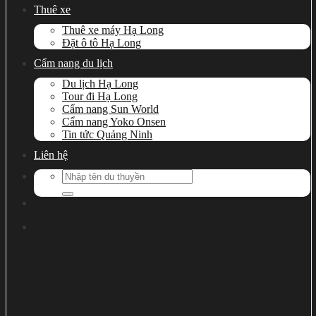
Thuê xe
Thuê xe máy Hạ Long
Đặt ô tô Hạ Long
Cẩm nang du lịch
Du lịch Hạ Long
Tour đi Hạ Long
Cẩm nang Sun World
Cẩm nang Yoko Onsen
Tin tức Quảng Ninh
Liên hệ
Search
for: