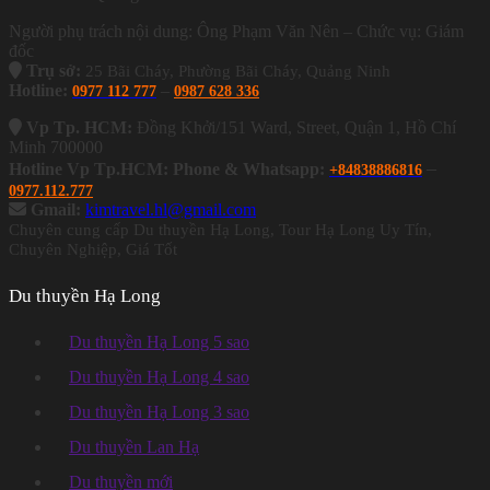
Người phụ trách nội dung: Ông Phạm Văn Nên – Chức vụ: Giám
đốc
Trụ sở:
25 Bãi Cháy, Phường Bãi Cháy, Quảng Ninh
Hotline:
–
0977 112 777
0987 628 336
Vp Tp. HCM:
Đồng Khởi/151 Ward, Street, Quận 1, Hồ Chí
Minh 700000
–
Hotline Vp Tp.HCM: Phone & Whatsapp:
+84838886816
0977.112.777
Gmail:
kimtravel.hl@gmail.com
Chuyên cung cấp Du thuyền Hạ Long, Tour Hạ Long Uy Tín,
Chuyên Nghiệp, Giá Tốt
Du thuyền Hạ Long
Du thuyền Hạ Long 5 sao
Du thuyền Hạ Long 4 sao
Du thuyền Hạ Long 3 sao
Du thuyền Lan Hạ
Du thuyền mới