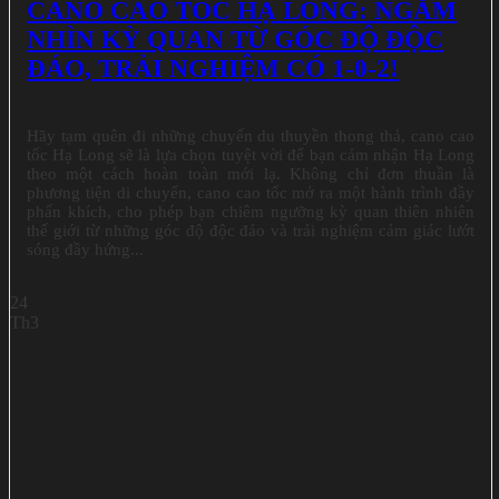
CANO CAO TỐC HẠ LONG: NGẮM
NHÌN KỲ QUAN TỪ GÓC ĐỘ ĐỘC
ĐÁO, TRẢI NGHIỆM CÓ 1-0-2!
Hãy tạm quên đi những chuyến du thuyền thong thả, cano cao
tốc Hạ Long sẽ là lựa chọn tuyệt vời để bạn cảm nhận Hạ Long
theo một cách hoàn toàn mới lạ. Không chỉ đơn thuần là
phương tiện di chuyển, cano cao tốc mở ra một hành trình đầy
phấn khích, cho phép bạn chiêm ngưỡng kỳ quan thiên nhiên
thế giới từ những góc độ độc đáo và trải nghiệm cảm giác lướt
sóng đầy hứng...
24
Th3