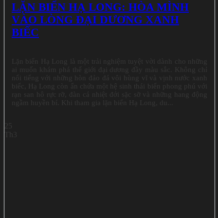
LẶN BIỂN HẠ LONG: HÒA MÌNH
VÀO LÒNG ĐẠI DƯƠNG XANH
BIẾC
Lặn biển Hạ Long là một trải nghiệm tuyệt vời dành cho những
ai muốn khám phá thế giới đại dương đầy màu sắc. Không chỉ
nổi tiếng với những hòn đảo đá vôi hùng vĩ và vịnh nước xanh
biếc, Hạ Long còn ẩn chứa một hệ sinh thái biển phong phú với
rạn san hô rực rỡ, đàn cá nhiệt đới sặc sỡ và những hang động
ngầm huyền bí. Khi tham gia lặn biển Hạ Long, du...
25
Th3