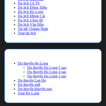
Du lịch Cô Tô
Du lịch Đông Triều
Du lịch Hạ Long
Du lịch Móng Cái
Du lịch Uông Bí
Du lịch Vân Đồn
Tin tức Quảng Ninh
Tour du lịch
Danh mục
Du thuyền Hạ Long
Du thuyền Hạ Long 5 sao
Du thuyền Hạ Long 4 sao
Du thuyền Hạ Long 3 sao
Du thuyền Lan Hạ
Du thuyền mới
Du thuyền khuyến mại
Tour Hạ Long