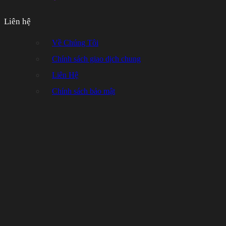
Liên hệ
Về Chúng Tôi
Chính sách giao dịch chung
Liên Hệ
Chính sách bảo mật