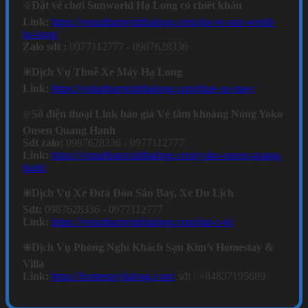
❇️
Đặt vé chơi Sunworld Hạ Long có chiết khấu
Link:
https://vetauthamvinhhalong.com/gia-ve-sun-world-
ha-long/
Zalo sdt :
0977112777 - 0987628336
❇️Dịch Vụ Thuê Xe Máy Hạ Long
Link:
https://vetauthamvinhhalong.com/thue-xe-may/
❇️
Số điện thoại Link báo giá Vé tắm khoáng Nóng Yoko
Onsen Quang Hanh
Sdt zalo:
0987628336 - 0977112777
Link:
https://vetauthamvinhhalong.com/yoko-onsen-quang-
hanh/
❇️Dịch Vụ Xe Đưa Đón Sân Bay, Xe Du Lịch
Sdt:
0987628336 - 0977112777
Link:
https://vetauthamvinhhalong.com/dat-o-to/
❇️Dịch Vụ Phòng Nghỉ Khách Sạn Kim’s Homestay &
Villa
Link:
https://homestayhalong.com/
sđt : +84837195689