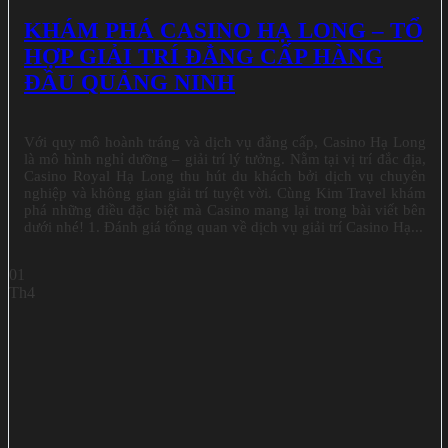
KHÁM PHÁ CASINO HẠ LONG – TỔ
HỢP GIẢI TRÍ ĐẲNG CẤP HÀNG
ĐẦU QUẢNG NINH
Với quy mô hoành tráng và dịch vụ đẳng cấp, Casino Hạ Long
là mô hình nghỉ dưỡng – giải trí lý tưởng. Nằm tại vị trí đắc địa,
Casino Royal Hạ Long thu hút du khách bởi dịch vụ chuyên
nghiệp và không gian giải trí tuyệt vời. Cùng Kim Travel khám
phá những điều đặc biệt mà Casino mang lại trong bài viết bên
dưới nhé! 1. Đánh giá tổng quan về dịch vụ giải trí Casino Hạ...
01
Th4