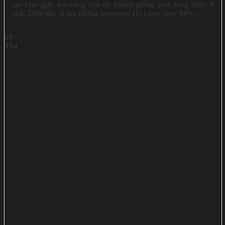
tạo cảm giác ấm cúng cho du khách giống như đang được ở
nhà. Dưới đây là top những homestay Hạ Long view biển...
04
Th4