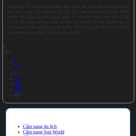
Bãi Cháy là một trong những địa danh du lịch nổi bật của thành
phố Hạ Long. Có vị trí địa lý gần kề Vịnh Hạ Long, di sản thiên
nhiên thế giới, sở hữu cảng quốc tế với sức chứa lớn. Bãi Cháy
có tốc độ tăng trưởng kinh tế cực kỳ nhanh chóng. Dưới đây là
tổng hợp kinh nghiệm du lịch Bãi Cháy mà quý khách có thể sẽ
cần tham khảo thêm. Giới thiệu về Bãi...
01
Th4
1
…
57
58
59
60
Cẩm nang du lịch
Cẩm nang du lịch
Cẩm nang Sun World