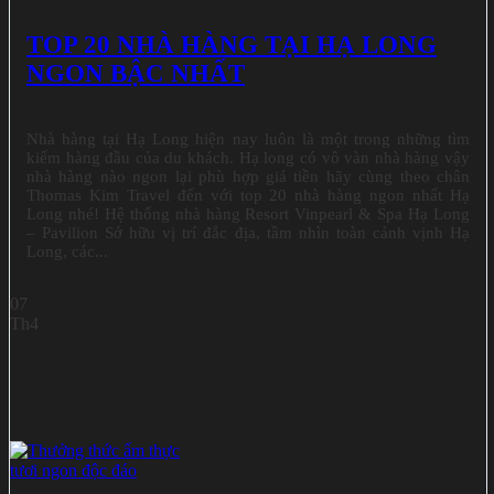
TOP 20 NHÀ HÀNG TẠI HẠ LONG
NGON BẬC NHẤT
Nhà hàng tại Hạ Long hiện nay luôn là một trong những tìm
kiếm hàng đầu của du khách. Hạ long có vô vàn nhà hàng vậy
nhà hàng nào ngon lại phù hợp giá tiền hãy cùng theo chân
Thomas Kim Travel đến với top 20 nhà hàng ngon nhất Hạ
Long nhé! Hệ thống nhà hàng Resort Vinpearl & Spa Hạ Long
– Pavilion Sở hữu vị trí đắc địa, tầm nhìn toàn cảnh vịnh Hạ
Long, các...
07
Th4