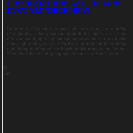
8 HOMESTAY HÒN GAI – HẠ LONG
ĐƯỢC YÊU THÍCH NHẤT
Cùng với tốc độ phát triển mạnh mẽ của Hạ Long trong những
năm gần đây và hàng loạt các dự án đô thị, nhà ở cao cấp mới
đưa vào hoạt động, hàng loạt các homestay mới mở ra với chất
lượng nghỉ dưỡng cao cấp biến Hạ Long trở thành thiên đường
nghỉ dưỡng lý tưởng với các khách du lịch trong và ngoài nước.
Dưới đây là bài viết tổng hợp một số homestay Hòn Gai nổi...
03
Th4