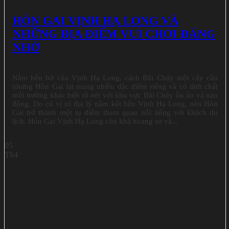
HÒN GAI VỊNH HẠ LONG VÀ
NHỮNG ĐỊA ĐIỂM VUI CHƠI ĐÁNG
NHỚ
Nằm bên bờ của Vịnh Hạ Long, cách Bãi Cháy một cây cầu
nhưng Hòn Gai lại mang nhiều đặc điểm riêng và có tính chất
môi trường khác biệt rõ nét với khu vực Bãi Cháy ồn ào và náo
động. Do có vị trí địa lý nằm kết bên Vịnh Hạ Long, nên Hòn
Gai trở thành một tụ điểm tham quan nổi tiếng với khách du
lịch. Hòn Gai Vịnh Hạ Long còn khá hoang sơ và...
05
Th4