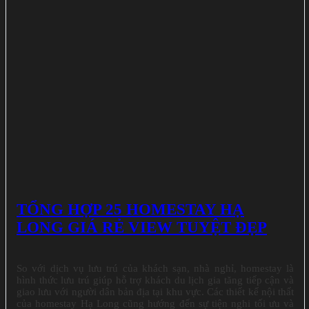
TỔNG HỢP 25 HOMESTAY HẠ
LONG GIÁ RẺ VIEW TUYỆT ĐẸP
So với dịch vụ lưu trú của khách sạn, nhà nghỉ, homestay là
hình thức lưu trú giúp hỗ trợ khách du lịch gia tăng tiếp cận và
giao lưu với người dân bản địa tại khu vực. Các thiết kế nội thất
của homestay Hạ Long cũng hướng đến sự tiện nghi tối ưu và