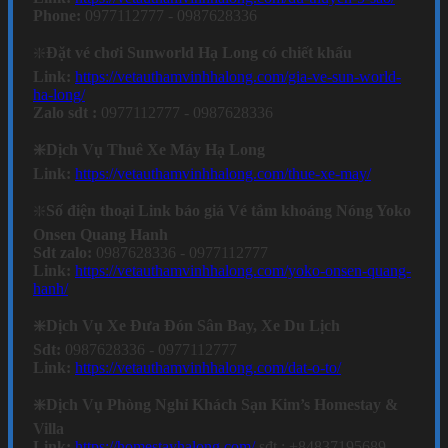
Phone:
0977112777 - 0987628336
❇️
Đặt vé chơi Sunworld Hạ Long có chiết khấu
Link:
https://vetauthamvinhhalong.com/gia-ve-sun-world-
ha-long/
Zalo sdt :
0977112777 - 0987628336
❇️Dịch Vụ Thuê Xe Máy Hạ Long
Link:
https://vetauthamvinhhalong.com/thue-xe-may/
❇️
Số điện thoại Link báo giá Vé tắm khoáng Nóng Yoko
Onsen Quang Hanh
Sdt zalo:
0987628336 - 0977112777
Link:
https://vetauthamvinhhalong.com/yoko-onsen-quang-
hanh/
❇️Dịch Vụ Xe Đưa Đón Sân Bay, Xe Du Lịch
Sdt:
0987628336 - 0977112777
Link:
https://vetauthamvinhhalong.com/dat-o-to/
❇️Dịch Vụ Phòng Nghỉ Khách Sạn Kim’s Homestay &
Villa
Link:
https://homestayhalong.com/
sđt : +84837195689