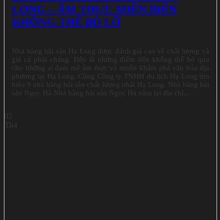
LONG – ẨM THỰC MIỀN BIỂN
KHÔNG THỂ BỎ LỠ
Nhà hàng hải sản Hạ Long được đánh giá cao về chất lượng và
giá cả phải chăng. Đây là những điểm đến không thể bỏ qua
cho những ai đam mê ẩm thực và muốn khám phá văn hóa địa
phương tại Hạ Long. Cùng Công ty TNHH du lịch Hạ Long tìm
hiểu 9 nhà hàng hải sản chất lượng nhất Hạ Long. Nhà hàng hải
sản Ngọc Hà Nhà hàng hải sản Ngọc Hà nằm tại địa chỉ...
02
Th4