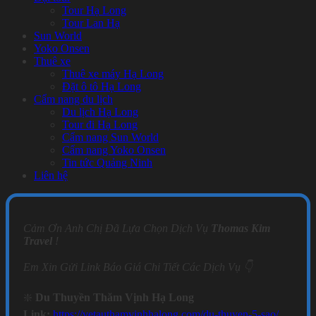
Tour Hạ Long
Tour Lan Hạ
Sun World
Yoko Onsen
Thuê xe
Thuê xe máy Hạ Long
Đặt ô tô Hạ Long
Cẩm nang du lịch
Du lịch Hạ Long
Tour đi Hạ Long
Cẩm nang Sun World
Cẩm nang Yoko Onsen
Tin tức Quảng Ninh
Liên hệ
Cảm Ơn Anh Chị Đã Lựa Chọn Dịch Vụ
Thomas Kim
Travel
!
Em Xin Gửi Link Báo Giá Chi Tiết Các Dịch Vụ 👇
❇️
Du Thuyền Thăm Vịnh Hạ Long
Link:
https://vetauthamvinhhalong.com/du-thuyen-5-sao/