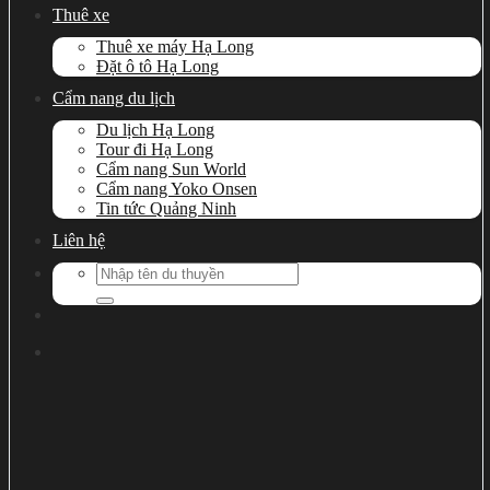
Thuê xe
Thuê xe máy Hạ Long
Đặt ô tô Hạ Long
Cẩm nang du lịch
Du lịch Hạ Long
Tour đi Hạ Long
Cẩm nang Sun World
Cẩm nang Yoko Onsen
Tin tức Quảng Ninh
Liên hệ
Search
for: