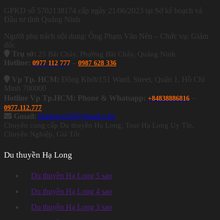
GPKD số 5702138174 cấp ngày 21/06/2023 tại Sở kế hoạch và
Đầu tư tỉnh Quảng Ninh
Người phụ trách nội dung: Ông Phạm Văn Nên – Chức vụ: Giám
đốc
Trụ sở:
25 Bãi Cháy, Phường Bãi Cháy, Quảng Ninh
Hotline:
–
0977 112 777
0987 628 336
Vp Tp. HCM:
Đồng Khởi/151 Ward, Street, Quận 1, Hồ Chí
Minh 700000
–
Hotline Vp Tp.HCM: Phone & Whatsapp:
+84838886816
0977.112.777
Gmail:
kimtravel.hl@gmail.com
Chuyên cung cấp Du thuyền Hạ Long, Tour Hạ Long Uy Tín,
Chuyên Nghiệp, Giá Tốt
Du thuyền Hạ Long
Du thuyền Hạ Long 5 sao
Du thuyền Hạ Long 4 sao
Du thuyền Hạ Long 3 sao