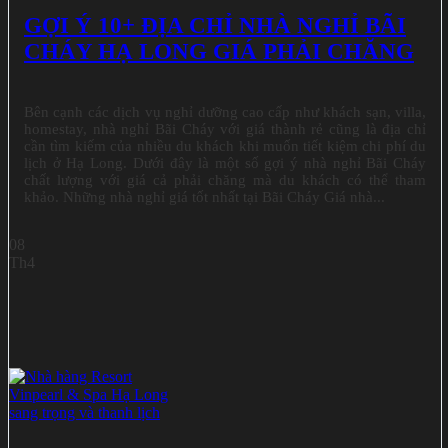
GỢI Ý 10+ ĐỊA CHỈ NHÀ NGHỈ BÃI
CHÁY HẠ LONG GIÁ PHẢI CHĂNG
Bên cạnh các dịch vụ nghỉ dưỡng cao cấp như khách sạn, villa,
homestay, nhà nghỉ Bãi Cháy với giá thành rẻ cũng là địa chỉ
cần tìm kiếm của nhiều du khách khi muốn tiết kiệm chi phí du
lịch ở Hạ Long. Dưới đây là một số gợi ý nhà nghỉ Bãi Cháy
chất lượng với giá cả phải chăng mà du khách có thể tham
khảo. Những nhà nghỉ giá tốt nhất tại Bãi Cháy Giá nhà...
08
Th4