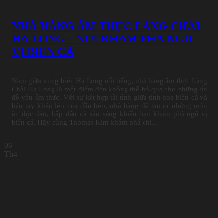
NHÀ HÀNG ẨM THỰC LÀNG CHÀI
HẠ LONG – NƠI KHÁM PHÁ NGŨ
VỊ BIỂN CẢ
Nằm giữa vùng biển Hạ Long nổi tiếng, nhà hàng ẩm thực Làng
Chài Hạ Long là một điểm đến không thể bỏ qua cho những tín
đồ yêu ẩm thực. Với sự kết hợp tài tình giữa tinh hoa biển cả và
bàn tay khéo léo của đầu bếp, nhà hàng đã tạo ra những món
ăn độc đáo, hấp dẫn và sẵn sàng khiến bạn khám phá ngũ vị
biển cả. Hãy cùng Thomas Kim khám phá chi...
06
Th4