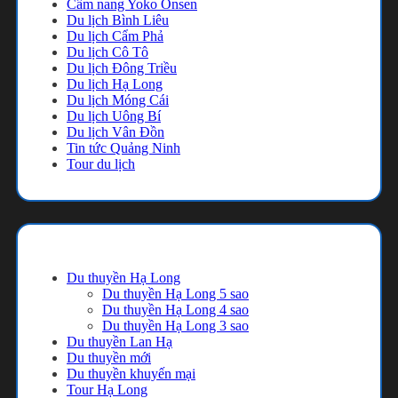
Cẩm nang Yoko Onsen
Du lịch Bình Liêu
Du lịch Cẩm Phả
Du lịch Cô Tô
Du lịch Đông Triều
Du lịch Hạ Long
Du lịch Móng Cái
Du lịch Uông Bí
Du lịch Vân Đồn
Tin tức Quảng Ninh
Tour du lịch
Danh mục
Du thuyền Hạ Long
Du thuyền Hạ Long 5 sao
Du thuyền Hạ Long 4 sao
Du thuyền Hạ Long 3 sao
Du thuyền Lan Hạ
Du thuyền mới
Du thuyền khuyến mại
Tour Hạ Long