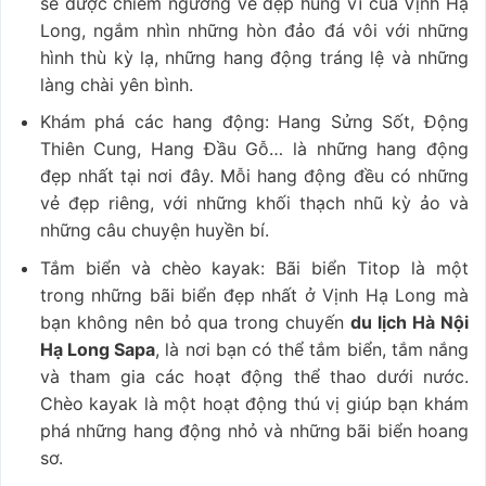
sẽ được chiêm ngưỡng vẻ đẹp hùng vĩ của Vịnh Hạ
Long, ngắm nhìn những hòn đảo đá vôi với những
hình thù kỳ lạ, những hang động tráng lệ và những
làng chài yên bình.
Khám phá các hang động: Hang Sửng Sốt, Động
Thiên Cung, Hang Đầu Gỗ… là những hang động
đẹp nhất tại nơi đây. Mỗi hang động đều có những
vẻ đẹp riêng, với những khối thạch nhũ kỳ ảo và
những câu chuyện huyền bí.
Tắm biển và chèo kayak: Bãi biển Titop là một
trong những bãi biển đẹp nhất ở Vịnh Hạ Long mà
bạn không nên bỏ qua trong chuyến
du lịch Hà Nội
Hạ Long Sapa
, là nơi bạn có thể tắm biển, tắm nắng
và tham gia các hoạt động thể thao dưới nước.
Chèo kayak là một hoạt động thú vị giúp bạn khám
phá những hang động nhỏ và những bãi biển hoang
sơ.