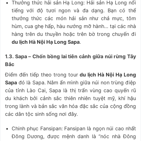
Thưởng thức hải sản Hạ Long: Hải sản Hạ Long nổi
tiếng với độ tươi ngon và đa dạng. Bạn có thể
thưởng thức các món hải sản như chả mực, tôm
hùm, cua ghẹ hấp, hàu nướng mỡ hành… tại các nhà
hàng trên du thuyền hoặc trên bờ trong chuyến đi
du lịch Hà Nội Hạ Long Sapa
.
1.3. Sapa – Chốn bồng lai tiên cảnh giữa núi rừng Tây
Bắc
Điểm đến tiếp theo trong tour
du lịch Hà Nội Hạ Long
Sapa
đó là Sapa. Nằm ẩn mình giữa núi non trùng điệp
của tỉnh Lào Cai, Sapa là thị trấn vùng cao quyến rũ
du khách bởi cảnh sắc thiên nhiên tuyệt mỹ, khí hậu
trong lành và bản sắc văn hóa đặc sắc của cộng đồng
các dân tộc sinh sống nơi đây.
Chinh phục Fansipan: Fansipan là ngọn núi cao nhất
Đông Dương, được mệnh danh là “nóc nhà Đông