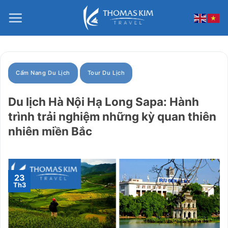
Bỏ
qua
nội
dung
Cẩm Nang Du Lịch
Tour Du Lịch
Du lịch Hà Nội Hạ Long Sapa: Hành
trình trải nghiệm những kỳ quan thiên
nhiên miền Bắc
23
Th3