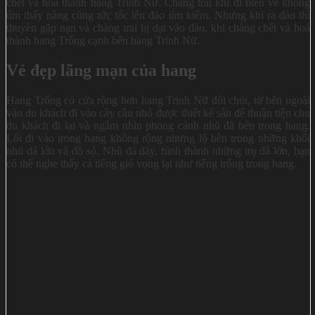
chết và hoá thành hang Trinh Nữ. Chàng trai khi đi biển về không
tìm thấy nàng cũng tức tốc lên đảo tìm kiếm. Nhưng khi ra đảo thì
thuyền gặp nạn và chàng trai bị dạt vào đảo, khi chàng chết và hoá
thành hang Trống cạnh bên hang Trinh Nữ.
Vẻ đẹp lãng mạn của hang
Hang Trống có cửa rộng hơn hang Trinh Nữ đôi chút, từ bên ngoài
vào du khách đi vào cây cầu nhỏ được thiết kế sẵn để thuận tiện cho
du khách đi lại và ngắm nhìn phong cảnh nhũ đã bên trong hang.
Lối đi vào trong hang không rộng nhưng lộ bên trong những khối
nhũ đá lớn và đồ sộ. Nhũ đá dày, hình thành những trụ đá lớn, bạn
có thể nghe thấy cả tiếng gió vọng lại như tiếng trống trong hang.