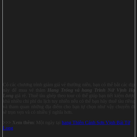
Có các chương trình giảm giá vé thường niên, bạn có thể bắt các dịp
này để mua vé thăm
Hang Trống và hang Trinh Nữ Vịnh Hạ
Long
giá rẻ. Thuê tàu ghép theo tour có thể giúp bạn tiết kiệm được
khá nhiều chi phí du lịch tuy nhiên nếu có thể bạn hãy thuê tàu riêng
và tham quan những địa điểm cho bạn tự chọn như vậy chuyến đi
sẽ trọn vẹn và có nhiều ý nghĩa hơn.
>>> Xem thêm
: Một ngày tại
hang Thiên Cảnh Sơn Vịnh Bái Tử
Long