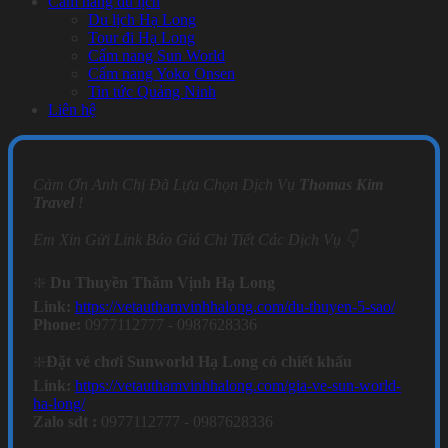
Cẩm nang du lịch
Du lịch Hạ Long
Tour đi Hạ Long
Cẩm nang Sun World
Cẩm nang Yoko Onsen
Tin tức Quảng Ninh
Liên hệ
Cảm Ơn Anh Chị Đã Lựa Chọn Dịch Vụ
Thomas Kim
Travel
!
Em Xin Gửi Link Báo Giá Chi Tiết Các Dịch Vụ 👇
❇️
Du Thuyền Thăm Vịnh Hạ Long
Link:
https://vetauthamvinhhalong.com/du-thuyen-5-sao/
Phone:
0977112777 - 0987628336
❇️
Đặt vé chơi Sunworld Hạ Long có chiết khấu
Link:
https://vetauthamvinhhalong.com/gia-ve-sun-world-
ha-long/
Zalo sdt :
0977112777 - 0987628336