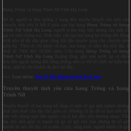
Hang Trống và hang Trinh Nữ Vịnh Hạ Long
Sở dĩ, người ta liên tưởng 2 hang đến truyền thuyết của một câu
chuyện tình yêu là bởi ở phía sau hai hang
Hang Trống và hang
Trinh Nữ Vịnh Hạ Long
, người ta tìm thấy bức tượng của một cô
gái và một chàng trai. Hơn nữa, cấu tạo hai hang lại tương đối đồng
nhất nên từ đó dân gian cũng bắt đầu truyền tụng câu chuyện tình
giữa họ. Theo di chỉ khảo cổ học, hai hang có niên đại khá lâu, ít
nhất từ 7000 đến 18.000 năm. Cửa hang
Hang Trống và hang
Trinh Nữ Vịnh Hạ Long
thoáng rộng, gần mặt nước lại có diện
tích bên ngoài tương đối bằng phẳng nên có thể tổ chức sự kiện âm
nhạc, giải trí cho khách du lịch tại đây.
>>> Xem thêm:
Top 10 Địa điểm du lịch Hạ Long
Truyền thuyết tình yêu của hang Trống và hang
Trinh Nữ
Truyền thuyết về hai hang kể rằng có một cô gái nhà nghèo nhưng
phải làm thuê cho địa chủ giàu có. Nhưng cô ấy đã có hẹn ước kết
hôn với chàng ngư dân nghèo và cả hai đều yêu thương nhau. Tên
địa chủ nhà giàu vì muốn ép gả cô gái cho hắn nhưng bị cô gái
khước từ nên đã đày cô ra đảo. Cuộc sống khắc nghiệt khiến cô gái