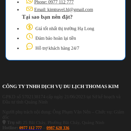
Phone: 0977 112 777
Email: kimtravel.hl@gmail.com
Tại sao bạn nên đặt?
Giá tốt nhất thị trường Hạ Long
Đảm bảo hoàn lại tiền
Hỗ trợ khách hàng 24/7
CÔNG TY TNHH DỊCH VỤ DU LỊCH THOMAS KIM
GPKD số 5702138174 cấp ngày 21/06/2023 tại Sở kế hoạch và
Đầu tư tỉnh Quảng Ninh
Người phụ trách nội dung: Ông Phạm Văn Nên – Chức vụ: Giám
đốc
Trụ sở:
25 Bãi Cháy, Phường Bãi Cháy, Quảng Ninh
Hotline:
–
0977 112 777
0987 628 336