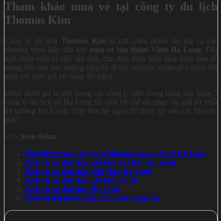
Tham khảo mua vé tại công ty du lịch
Thomas Kim
Công ty du lịch
Thomas Kim
là nơi chứa nhiều ưu đãi và các
chương trình hấp dẫn khi
mua vé tàu thăm Vịnh Hạ Long
. Đội
ngũ nhân viên tư vấn tận tình, chu đáo, luôn luôn lắng nghe bạn để
mang đến cho bạn những chuyến đi trải nghiệm, khám phá tuyệt vời
nhất với mức giá vô cùng tiết kiệm
Được đánh giá là một trong các công ty nằm trong bảng xếp hạng 5
công ty du lịch về Hạ Long tốt nhất về chế độ phục vụ, giá tốt nhất
thị trường Hạ Long. Hãy liên hệ ngay để được tư vấn các khuyến
mãi!
>>> Xem thêm:
Tìm hiểu về tour và giá vé tàu tham quan Vịnh Hạ Long
Dịch vụ xe đưa đón sân bay Nội Bài- Hạ Long
Dịch vụ xe đưa đón Vân Đồn Hạ Long
Dịch vụ xe đưa đón sân bay Cát Bi
Dịch vụ xe đưa đón Hạ Long
Dịch vụ đặt du thuyền thăm Vịnh Lan Hạ