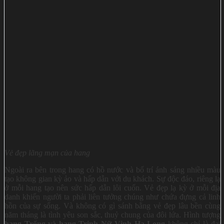
Vẻ đẹp lãng mạn của hang
Ngoài ra bên trong hang có hồ nước và bố trí ánh sáng nhiều màu
tạo không gian kỳ ảo và hấp dẫn với du khách. Sự độc đáo, riêng lạ
ở mỗi hang tạo nên sức hấp dẫn lôi cuốn. Vẻ đẹp lạ kỳ ở mỗi địa
danh khiến người ta phải liên tưởng chúng như chứa đựng cả linh
hồn của sự sống. Và không có gì sánh bằng vẻ đẹp lâu bền cùng
năm tháng là tình yêu son sắc, thuỷ chung của đôi lứa. Hình tượng
hang Trống và hang Trinh Nữ Vịnh Hạ Long
không chỉ là đại