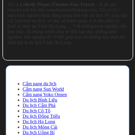
Tôi là
Lelkelly Phạm (Thomas Kim Travel)
– là tác giả
chuyên viết bài trên vetauthamvinhhalong.com. Tôi có 15+
năm kinh nghiệm hoạt động trong lĩnh vực du lịch về cung cấp
các loại tour du lịch, vé tàu, vé thăm quan, ô tô đưa đón và
thuê xe máy tại Vịnh Hạ Long … Với những kinh nghiệm của
bản thân, tôi mong muốn chia sẻ đến bạn đọc những kinh
nghiệm, trải nghiệm để có thể giúp bạn có những lựa chọn tốt
nhất khi đi du lịch Vịnh Hạ Long.
Cẩm nang du lịch
Cẩm nang du lịch
Cẩm nang Sun World
Cẩm nang Yoko Onsen
Du lịch Bình Liêu
Du lịch Cẩm Phả
Du lịch Cô Tô
Du lịch Đông Triều
Du lịch Hạ Long
Du lịch Móng Cái
Du lịch Uông Bí