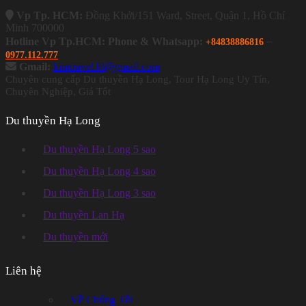
Vp Tp. HCM:
Đồng Khởi/151 Ward, Street, Quận 1, Hồ Chí
Minh 700000
–
Hotline Vp Tp.HCM: Phone & Whatsapp:
+84838886816
0977.112.777
Gmail:
kimtravel.hl@gmail.com
Chuyên cung cấp Du thuyền Hạ Long, Tour Hạ Long Uy Tín,
Chuyên Nghiệp, Giá Tốt
Du thuyền Hạ Long
Du thuyền Hạ Long 5 sao
Du thuyền Hạ Long 4 sao
Du thuyền Hạ Long 3 sao
Du thuyền Lan Hạ
Du thuyền mới
Liên hệ
Về Chúng Tôi