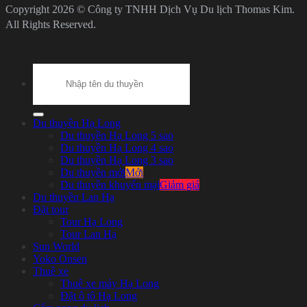
Copyright 2026 © Công ty TNHH Dịch Vụ Du lịch Thomas Kim.
All Rights Reserved.
Search
for:
Du thuyền Hạ Long
Du thuyền Hạ Long 5 sao
Du thuyền Hạ Long 4 sao
Du thuyền Hạ Long 3 sao
Du thuyền mới
Du thuyền khuyến mại
Du thuyền Lan Hạ
Đặt tour
Tour Hạ Long
Tour Lan Hạ
Sun World
Yoko Onsen
Thuê xe
Thuê xe máy Hạ Long
Đặt ô tô Hạ Long