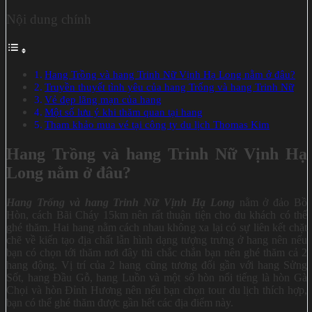
Nội dung chính
Hang Trồng và hang Trinh Nữ Vịnh Hạ Long nằm ở đâu?
Truyền thuyết tình yêu của hang Trống và hang Trinh Nữ
Vẻ đẹp lãng mạn của hang
Một số lưu ý khi thăm quan tại hang
Tham khảo mua vé tại công ty du lịch Thomas Kim
Hang Trồng và hang Trinh Nữ Vịnh Hạ
Long nằm ở đâu?
Hang Trống và hang Trinh Nữ Vịnh Hạ Long
nằm ở đảo Bồ
Hòn, cách Bãi Cháy 15km nên rất thuận tiện cho du khách có thể
ghé thăm. Hai hang nằm cách nhau không xa lại có sự liên kết chặt
chẽ về kiến tạo địa chất lẫn hình dạng tượng trưng ở hang nên nếu
bạn có chọn tới thăm nơi đây thì chắc chắn bạn nên ghé thăm cả 2
hang động. Vị trí của 2 hang cũng tương đối gần với hang Sửng
Sốt, hang Đầu Gỗ, hang Luồn và một số hòn nổi tiếng là hòn Gà
Chọi và hòn Đỉnh Hương nên nếu bạn chọn tour du lịch thích hợp,
bạn có thể ghé thăm được gần hết các địa điểm này.