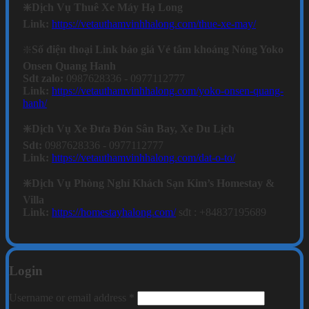
❇️Dịch Vụ Thuê Xe Máy Hạ Long
Link:
https://vetauthamvinhhalong.com/thue-xe-may/
❇️
Số điện thoại Link báo giá Vé tắm khoáng Nóng Yoko
Onsen Quang Hanh
Sdt zalo:
0987628336 - 0977112777
Link:
https://vetauthamvinhhalong.com/yoko-onsen-quang-
hanh/
❇️Dịch Vụ Xe Đưa Đón Sân Bay, Xe Du Lịch
Sdt:
0987628336 - 0977112777
Link:
https://vetauthamvinhhalong.com/dat-o-to/
❇️Dịch Vụ Phòng Nghỉ Khách Sạn Kim’s Homestay &
Villa
Link:
https://homestayhalong.com/
sđt : +84837195689
Login
Required
Username or email address
*