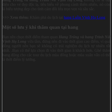
diện cho vẻ đẹp độc lạ, tiêu biểu về phong cảnh thiên nhiên, nó còn
là biểu tượng đẹp cho tình cảm đôi lứa trọn vẹn và sâu sắc.
>>> Xem thêm:
Khám phá du lịch tại
hang Luồn Vịnh Hạ Long
Một số lưu ý khi thăm quan tại hang
Bạn nên chọn thời điểm tham quan
Hang Trống và hang Trinh Nữ
Vịnh Hạ Long
vừa tầm, đừng nên đi vào thời gian cao điểm, vì quá
đông người nên bạn sẽ không có trải nghiệm du lịch tự nhiên tốt
nhất. .Bạn có thể lựa chọn đi vào thời gian ít khách hơn. Ghé thăm
hang động cho các tour du lịch mùa đông hoặc mùa xuân vẫn có thể
là thời điểm lý tưởng.