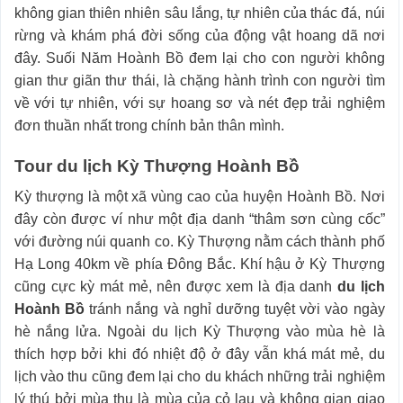
không gian thiên nhiên sâu lắng, tự nhiên của thác đá, núi
rừng và khám phá đời sống của động vật hoang dã nơi
đây. Suối Năm Hoành Bồ đem lại cho con người không
gian thư giãn thư thái, là chặng hành trình con người tìm
về với tự nhiên, với sự hoang sơ và nét đẹp trải nghiệm
đơn thuần nhất trong chính bản thân mình.
Tour du lịch Kỳ Thượng Hoành Bồ
Kỳ thượng là một xã vùng cao của huyện Hoành Bồ. Nơi
đây còn được ví như một địa danh “thâm sơn cùng cốc”
với đường núi quanh co. Kỳ Thượng nằm cách thành phố
Hạ Long 40km về phía Đông Bắc. Khí hậu ở Kỳ Thượng
cũng cực kỳ mát mẻ, nên được xem là địa danh
du lịch
Hoành Bồ
tránh nắng và nghỉ dưỡng tuyệt vời vào ngày
hè nắng lửa. Ngoài du lịch Kỳ Thượng vào mùa hè là
thích hợp bởi khi đó nhiệt độ ở đây vẫn khá mát mẻ, du
lịch vào thu cũng đem lại cho du khách những trải nghiệm
lý thú bởi mùa thu là mùa của cỏ lau và không gian giao