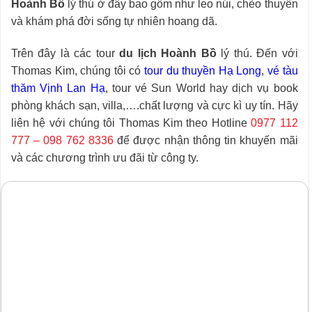
Hoành Bồ
lý thú ở đây bao gồm như leo núi, chèo thuyền
và khám phá đời sống tự nhiên hoang dã.
Trên đây là các tour
du lịch Hoành Bồ
lý thú. Đến với
Thomas Kim, chúng tôi có
tour du thuyền Hạ Long
,
vé tàu
thăm Vịnh Lan Hạ
, tour vé Sun World hay dịch vụ book
phòng khách sạn, villa,….chất lượng và cực kì uy tín. Hãy
liên hệ với chúng tôi Thomas Kim theo Hotline
0977 112
777
–
098 762 8336
để được nhận thông tin khuyến mãi
và các chương trình ưu đãi từ công ty.