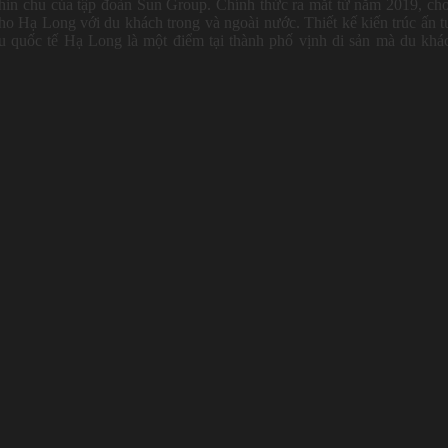
chỉn chu của tập đoàn Sun Group. Chính thức ra mắt từ năm 2019, ch
ho Hạ Long với du khách trong và ngoài nước. Thiết kế kiến trúc ấn 
 quốc tế Hạ Long là một điểm tại thành phố vịnh di sản mà du khá