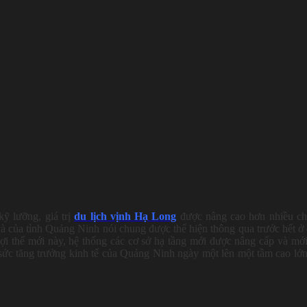
kỹ lưỡng, giá trị
du lịch vịnh Hạ Long
được nâng cao hơn nhiều c
và của tỉnh Quảng Ninh nói chung được thể hiện thông qua trước hết ở
ợi thế mới này, hệ thống các cơ sở hạ tầng mới được nâng cấp và mớ
 sức tăng trưởng kinh tế của Quảng Ninh ngày một lên một tầm cao lớ