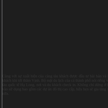
Cùng với sự xuất hiện của cảng tàu khách được đầu tư bài bản và 
khách khi tới thăm Vịnh. Bộ mặt du lịch của cả thành phố nói riêng 
tàu quốc tế Hạ Long, nơi và du khách check in. Không chỉ dừng ở l
vào sử dụng bao gồm các dự án đô thị cao cấp, hứa hẹn sẽ gia tăng
nữa.