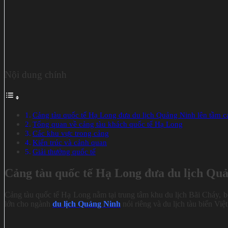
Nội dung chính
Cảng tàu quốc tế Hạ Long đưa du lịch Quảng Ninh lên tầm c
Tổng quan về cảng tàu khách quốc tế Hạ Long
Các khu vực trong cảng
Kiến trúc và cảnh quan
Giải thưởng quốc tế
Cảng tàu quốc tế Hạ Long đưa du lịch Quả
Cảng tàu quốc tế Hạ Long nằm tại trung tâm khu du lịch Bãi Cháy, b
lớn cho ngành
du lịch Quảng Ninh
nói riêng và du lịch tàu biển Vi