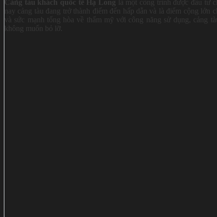
Cảng tàu khách quốc tế Hạ Long
là một công trình được đầu tư 
nay cảng tàu đang trở thành điểm đến hấp dẫn và là điểm cộng lớn c
và sức mạnh tổng hòa về thẩm mỹ với công năng sử dụng, cảng tàu
không muốn bỏ lỡ.