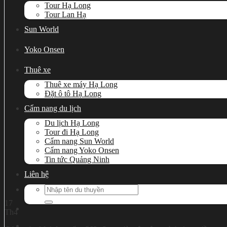
Tour Hạ Long
Tour Lan Hạ
Sun World
Yoko Onsen
Thuê xe
Thuê xe máy Hạ Long
Đặt ô tô Hạ Long
Cẩm nang du lịch
Du lịch Hạ Long
Tour đi Hạ Long
Cẩm nang Sun World
Cẩm nang Yoko Onsen
Tin tức Quảng Ninh
Liên hệ
Search
for:
17
Th4