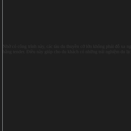
Nhờ có công trình này, các tàu du thuyền cỡ lớn không phải đỗ xa n
bằng tender. Điều này giúp cho du khách có những trải nghiệm du lịch 