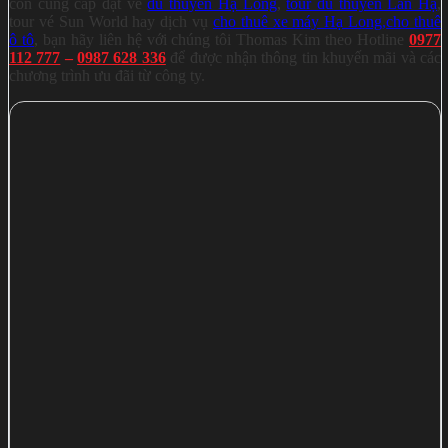
còn cung cấp đặt vé
du thuyền Hạ Long
,
tour du thuyền Lan Hạ
,
tour vé Sun World hay dịch vụ
cho thuê xe máy Hạ Long
,
cho thuê
ô tô
, bạn hãy liên hệ với chúng tôi Thomas Kim theo Hotline
0977
112 777
–
0987 628 336
để được nhận thông tin khuyến mãi và các
chương trình ưu đãi từ công ty.