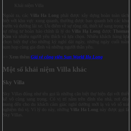
Khái niệm Villa
Ngoài ra, các
Villa Ha Long
phải được xây dựng hoàn toàn tách
biệt với khu vực xung quanh, thường được bao quanh bởi các khu
vườn và đường lái xe. Ưu điểm về sự rộng rãi, thiết kế sang trọng và
sự riêng tư hoàn hảo chính là lý do
Villa Hạ Long
được
Thomas
Kim
và nhiều người yêu thích và lựa chọn. Nhiều khách hàng lựa
chọn biệt thự cho những kỳ nghỉ dài ngày, những ngày cuối tuần
sum họp cùng gia đình và những người thân yêu.
>>
Xem thêm
Giá vé công viên Sun World Hạ Long
Một số khái niệm Villa khác
Sky Villa
Sky Villas đúng như tên gọi là những căn biệt thự hiện đại với thiết
kế vô cùng sang trọng. Có vị trí nằm trên đỉnh tòa nhà, nơi đây
mang đến cho du khách cảm giác nghỉ dưỡng mới lạ và vô số trải
nghiệm thú vị. Vì lý do này, những
Villa Ha Long
này được gọi là
Sky Villas.