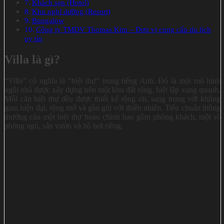
Khách sạn (Hotel)
Khu nghỉ dưỡng (Resort)
Bungalow
Công ty TMDV Thomas Kim – Đơn vị cung cấp du lịch
uy tín
Villa là gì?
“Villa” có nghĩa là “biệt thự” trong tiếng Anh. Đó là một mô hình
ngôi nhà được xây dựng trên một khu đất rộng, biệt lập xung quanh.
Mỗi căn biệt thự đều được thiết kế rộng rãi, sang trọng với không
gian hiện đại, rộng mở và gần gũi với thiên nhiên. Tiêu chuẩn thông
thường của một biệt thự hoàn chỉnh bao gồm phòng khách, một số
phòng ngủ, sân vườn và hồ bơi riêng.