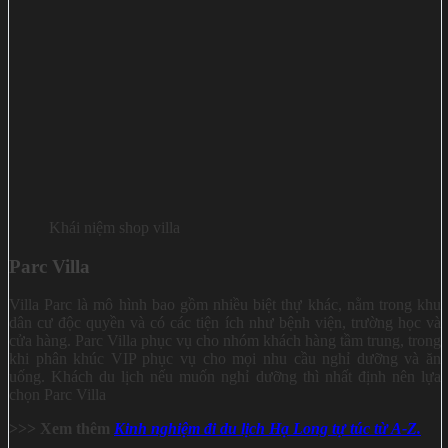
Khái niệm shop villa
Parc Villa
Villa Parc là mô hình bao gồm nhiều biệt thự khác, nằm trong khu
dân cư độc quyền và có các tiện ích như bệnh viện, trường học và
cửa hàng. Parc Villa phục vụ cho nhóm khách hàng tầm trung, trong
khi phân khúc VIP phục vụ cho mọi nhu cầu nghỉ dưỡng và ăn
uống. Khách du lịch nếu muốn nghỉ dưỡng thì nhất định nên lựa
chọn Parc Villa
>>>
Xem thêm
Kinh nghiệm đi du lịch Hạ Long
tự túc từ A-Z.