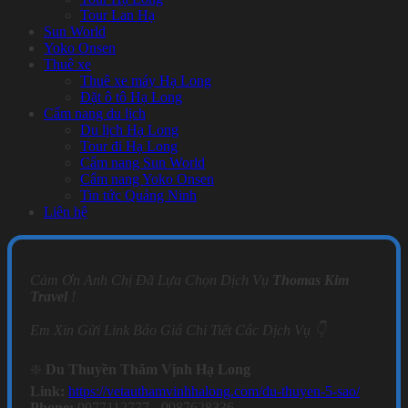
Tour Lan Hạ
Sun World
Yoko Onsen
Thuê xe
Thuê xe máy Hạ Long
Đặt ô tô Hạ Long
Cẩm nang du lịch
Du lịch Hạ Long
Tour đi Hạ Long
Cẩm nang Sun World
Cẩm nang Yoko Onsen
Tin tức Quảng Ninh
Liên hệ
Cảm Ơn Anh Chị Đã Lựa Chọn Dịch Vụ
Thomas Kim
Travel
!
Em Xin Gửi Link Báo Giá Chi Tiết Các Dịch Vụ 👇
❇️
Du Thuyền Thăm Vịnh Hạ Long
Link:
https://vetauthamvinhhalong.com/du-thuyen-5-sao/
Phone:
0977112777 - 0987628336