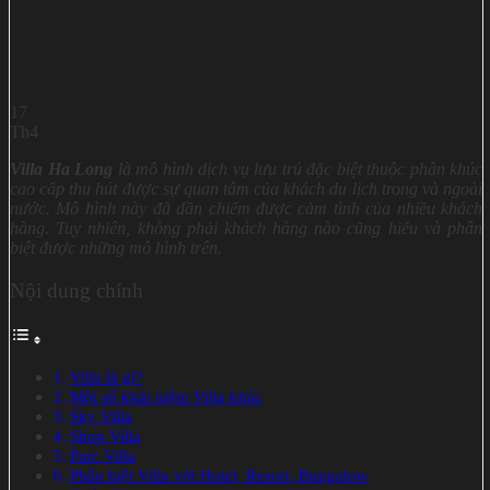
17
Th4
Villa Ha Long
là mô hình dịch vụ lưu trú đặc biệt thuộc phân khúc
cao cấp thu hút được sự quan tâm của khách du lịch trong và ngoài
nước. Mô hình này đã dần chiếm được cảm tình của nhiều khách
hàng. Tuy nhiên, không phải khách hàng nào cũng hiểu và phân
biệt được những mô hình trên.
Nội dung chính
Villa là gì?
Một số khái niệm Villa khác
Sky Villa
Shop Villa
Parc Villa
Phân biệt Villa với Hotel, Resort, Bungalow