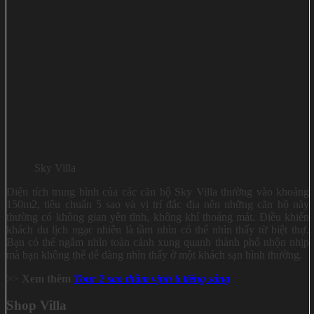
Sky Villa
Diện tích trung bình của các căn hộ Sky Villa thường vào khoảng
150m2, tiêu chuẩn 5 sao và vị trí đắc địa nên những căn hộ này
thường có không gian yên tĩnh, không khí thoáng mát. Điều khiến
khách du lịch ngạc nhiên là tầm nhìn có thể nhìn thấy từ biệt thự.
Bạn có thể ngắm nhìn toàn cảnh xung quanh thành phố nhộn nhịp
mà bạn không thể dễ dàng nhìn thấy ở một khách sạn bình thường.
>>
Xem thêm
Tour 2 sao thăm vịnh 6 tiếng sáng
Shop Villa