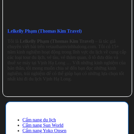
Lelkelly Phạm (Thomas Kim Travel)
Tôi là
Lelkelly Phạm (Thomas Kim Travel)
– là tác giả
chuyên viết bài trên vetauthamvinhhalong.com. Tôi có 15+
năm kinh nghiệm hoạt động trong lĩnh vực du lịch về cung cấp
các loại tour du lịch, vé tàu, vé thăm quan, ô tô đưa đón và
thuê xe máy tại Vịnh Hạ Long … Với những kinh nghiệm của
bản thân, tôi mong muốn chia sẻ đến bạn đọc những kinh
nghiệm, trải nghiệm để có thể giúp bạn có những lựa chọn tốt
nhất khi đi du lịch Vịnh Hạ Long.
Cẩm nang du lịch
Cẩm nang du lịch
Cẩm nang Sun World
Cẩm nang Yoko Onsen