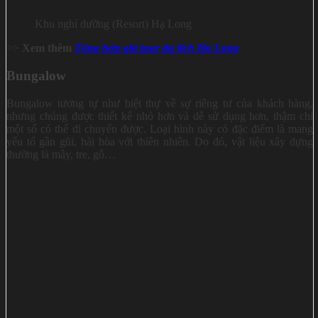
Khu nghỉ dưỡng (Resort) Hạ Long
>>
Xem thêm
Tổng hợp giá tour du lịch Hạ Long
Bungalow
Bungalow tương tự như biệt thự về sự riêng tư của khách hàng,
nhưng chúng được thiết kế nhỏ hơn và dễ sử dụng hơn, thậm chí
một số có thể di chuyển được. Loại hình này có đặc điểm là mang
yếu tố gần gũi, hài hòa với thiên nhiên. Do đó, vật liệu xây dựng
thường là mây, tre, gỗ…