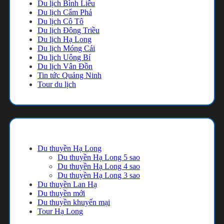
Du lịch Bình Liêu
Du lịch Cẩm Phả
Du lịch Cô Tô
Du lịch Đông Triều
Du lịch Hạ Long
Du lịch Móng Cái
Du lịch Uông Bí
Du lịch Vân Đồn
Tin tức Quảng Ninh
Tour du lịch
Danh mục
Du thuyền Hạ Long
Du thuyền Hạ Long 5 sao
Du thuyền Hạ Long 4 sao
Du thuyền Hạ Long 3 sao
Du thuyền Lan Hạ
Du thuyền mới
Du thuyền khuyến mại
Tour Hạ Long