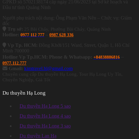
GPKD số 5702138174 cấp ngày 21/06/2023 tại Sở kế hoạch và
Đầu tư tỉnh Quảng Ninh
Người phụ trách nội dung: Ông Phạm Văn Nên – Chức vụ: Giám
đốc
Trụ sở:
25 Bãi Cháy, Phường Bãi Cháy, Quảng Ninh
Hotline:
–
0977 112 777
0987 628 336
Vp Tp. HCM:
Đồng Khởi/151 Ward, Street, Quận 1, Hồ Chí
Minh 700000
–
Hotline Vp Tp.HCM: Phone & Whatsapp:
+84838886816
0977.112.777
Gmail:
kimtravel.hl@gmail.com
Chuyên cung cấp Du thuyền Hạ Long, Tour Hạ Long Uy Tín,
Chuyên Nghiệp, Giá Tốt
Du thuyền Hạ Long
Du thuyền Hạ Long 5 sao
Du thuyền Hạ Long 4 sao
Du thuyền Hạ Long 3 sao
Du thuyền Lan Hạ