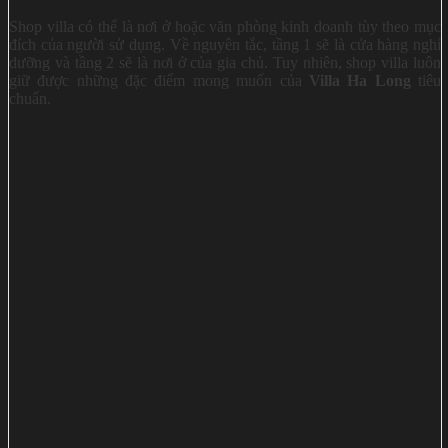
Shop villa có thể là nơi ở hoặc văn phòng kinh doanh tùy theo mục
đích của người sử dụng. Về nguyên tắc, tầng 1 sẽ là cửa hàng nghỉ
dưỡng và tầng 2 sẽ là nơi ở của gia chủ. Tuy nhiên, shop villa luôn
giữ được những đặc điểm mong muốn của
Villa Ha Long
tiêu
chuẩn.