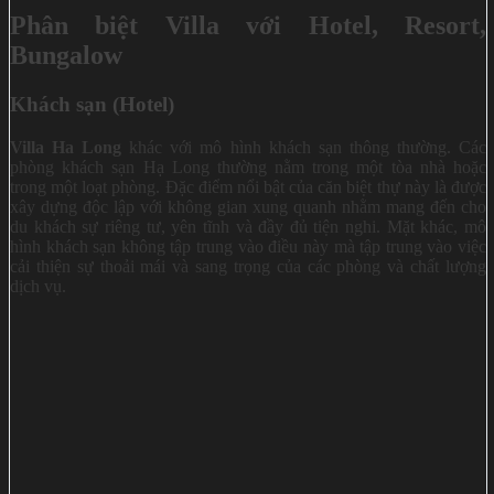
Phân biệt Villa với Hotel, Resort,
Bungalow
Khách sạn (Hotel)
Villa Ha Long
khác với mô hình khách sạn thông thường. Các
phòng khách sạn Hạ Long thường nằm trong một tòa nhà hoặc
trong một loạt phòng. Đặc điểm nổi bật của căn biệt thự này là được
xây dựng độc lập với không gian xung quanh nhằm mang đến cho
du khách sự riêng tư, yên tĩnh và đầy đủ tiện nghi. Mặt khác, mô
hình khách sạn không tập trung vào điều này mà tập trung vào việc
cải thiện sự thoải mái và sang trọng của các phòng và chất lượng
dịch vụ.