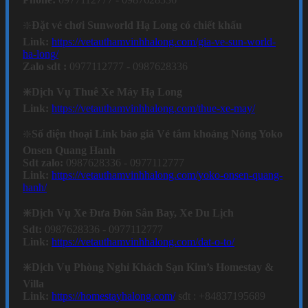
❇️
Đặt vé chơi Sunworld Hạ Long có chiết khấu
Link:
https://vetauthamvinhhalong.com/gia-ve-sun-world-
ha-long/
Zalo sdt :
0977112777 - 0987628336
❇️Dịch Vụ Thuê Xe Máy Hạ Long
Link:
https://vetauthamvinhhalong.com/thue-xe-may/
❇️
Số điện thoại Link báo giá Vé tắm khoáng Nóng Yoko
Onsen Quang Hanh
Sdt zalo:
0987628336 - 0977112777
Link:
https://vetauthamvinhhalong.com/yoko-onsen-quang-
hanh/
❇️Dịch Vụ Xe Đưa Đón Sân Bay, Xe Du Lịch
Sdt:
0987628336 - 0977112777
Link:
https://vetauthamvinhhalong.com/dat-o-to/
❇️Dịch Vụ Phòng Nghỉ Khách Sạn Kim’s Homestay &
Villa
Link:
https://homestayhalong.com/
sđt : +84837195689