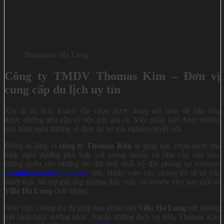
Bungalow Hạ Long
Công ty TMDV Thomas Kim – Đơn vị
cung cấp du lịch uy tín
Khi đi du lịch, khách cần chọn được đúng mô hình để đáp ứng
được những nhu cầu về tiện ích, giá cả. Việc phân biệt được những
loại hình nghỉ dưỡng sẽ đem lại sự trải nghiệm tuyệt vời.
Đừng lo lắng vì
công ty Thomas Kim
sẽ giúp bạn chọn được mô
hình nghỉ dưỡng phù hợp với mong muốn và nhu cầu của bạn.
Đừng quên săn những ưu đãi mới nhất về đặt phòng tại website:
vetauthamvinhhalong.com
nhé. Nhân viên của chúng tôi sẽ tư vấn
nhiệt tình, hỗ trợ giải đáp những thắc mắc và review cho bạn một số
Villa Ha Long
chất lượng.
Như vậy, chúng tôi đã giúp bạn phân biệt
Villa Ha Long
với những
mô hình nghỉ dưỡng khác. Ngoài những dịch vụ trên, Thomas Kim