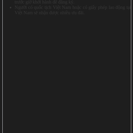
trước giờ khởi hành để đăng ký.
Người có quốc tịch Việt Nam hoặc có giấy phép lao động tại
Việt Nam sẽ nhận được nhiều ưu đãi.