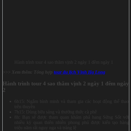
Hành trình tour 4 sao thăm vịnh 2 ngày 1 đêm ngày 1
>>> Xem thêm: Tổng hợp
tour du lịch Vịnh Hạ Long
Hành trình tour 4 sao thăm vịnh 2 ngày 1 đêm ngày
2
6h15: Ngắm bình minh và tham gia các hoạt động thể thao
trên thuyền
7h15: Dùng bữa sáng và thưởng thức cà phê
8h: Bạn sẽ được tham quan khám phá hang Sửng Sốt với
nhiều kỳ quan thiên nhiên phong phú được kiến tạo hàng
triệu năm rất nguy nga và tráng lệ