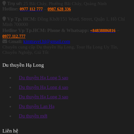
Trụ sở:
25 Bãi Cháy, Phường Bãi Cháy, Quảng Ninh
Hotline:
–
0977 112 777
0987 628 336
Vp Tp. HCM:
Đồng Khởi/151 Ward, Street, Quận 1, Hồ Chí
Minh 700000
–
Hotline Vp Tp.HCM: Phone & Whatsapp:
+84838886816
0977.112.777
Gmail:
kimtravel.hl@gmail.com
Chuyên cung cấp Du thuyền Hạ Long, Tour Hạ Long Uy Tín,
Chuyên Nghiệp, Giá Tốt
Du thuyền Hạ Long
Du thuyền Hạ Long 5 sao
Du thuyền Hạ Long 4 sao
Du thuyền Hạ Long 3 sao
Du thuyền Lan Hạ
Du thuyền mới
Liên hệ