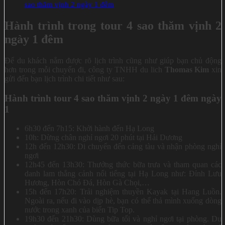
sao thăm vịnh 2 ngày 1 đêm
Hành trình trong tour 4 sao thăm vịnh 2
ngày 1 đêm
Để du khách nắm được rõ lịch trình cũng như giúp bạn chủ động
hơn trong mỗi chuyến đi, công ty TNHH du lich
Thomas Kim
xin
gửi đến bạn lịch trình chi tiết như sau:
Hành trình tour 4 sao thăm vịnh 2 ngày 1 đêm ngày
1
6h30 đến 7h15: Khởi hành đến Hạ Long
10h: Dừng chân nghỉ ngơi 20 phút tại Hải Dương
12h đến 12h30: Di chuyển đến cảng tàu và nhận phòng nghỉ
ngơi
12h45 đến 13h30: Thưởng thức bữa trưa và tham quan các
danh lam thắng cảnh nổi tiếng tại Hạ Long như: Đỉnh Lưu
Hương, Hòn Chó Đá, Hòn Gà Chọi,…
15h đến 17h20: Trải nghiệm thuyền Kayak tại Hang Luồn.
Ngoài ra, nếu đi vào dịp hè, bạn có thể thả mình xuống dòng
nước trong xanh của biển Tip Top.
19h30 đến 21h30: Dùng bữa tối và nghỉ ngơi tại phòng. Du