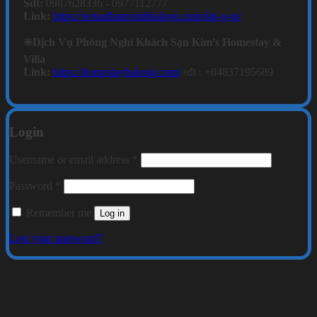
Sdt:
0987628336 - 0977112777
Link:
https://vetauthamvinhhalong.com/dat-o-to/
❇️Dịch Vụ Phòng Nghỉ Khách Sạn Kim’s Homestay &
Villa
Link:
https://homestayhalong.com/
sđt : +84837195689
Login
Required
Username or email address
*
Required
Password
*
Remember me
Log in
Lost your password?