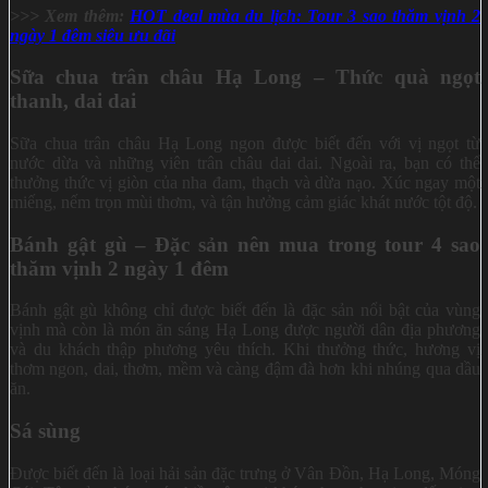
>>> Xem thêm:
HOT deal mùa du lịch: Tour 3 sao thăm vịnh 2
ngày 1 đêm siêu ưu đãi
Sữa chua trân châu Hạ Long – Thức quà ngọt
thanh, dai dai
Sữa chua trân châu Hạ Long ngon được biết đến với vị ngọt từ
nước dừa và những viên trân châu dai dai. Ngoài ra, bạn có thể
thưởng thức vị giòn của nha đam, thạch và dừa nạo. Xúc ngay một
miếng, nếm trọn mùi thơm, và tận hưởng cảm giác khát nước tột độ.
Bánh gật gù – Đặc sản nên mua trong tour 4 sao
thăm vịnh 2 ngày 1 đêm
Bánh gật gù không chỉ được biết đến là đặc sản nổi bật của vùng
vịnh mà còn là món ăn sáng Hạ Long được người dân địa phương
và du khách thập phương yêu thích. Khi thưởng thức, hương vị
thơm ngon, dai, thơm, mềm và càng đậm đà hơn khi nhúng qua dầu
ăn.
Sá sùng
Được biết đến là loại hải sản đặc trưng ở Vân Đồn, Hạ Long, Móng