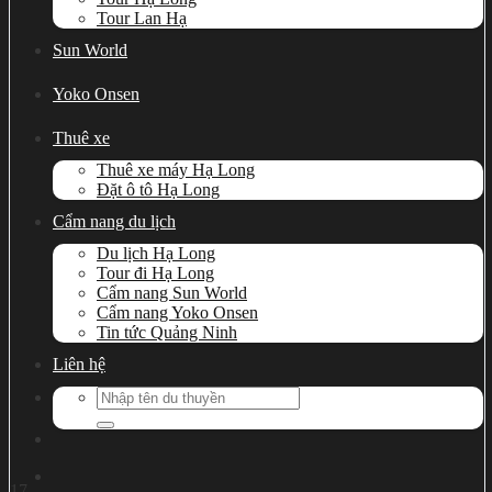
Tour Lan Hạ
Sun World
Yoko Onsen
Thuê xe
Thuê xe máy Hạ Long
Đặt ô tô Hạ Long
Cẩm nang du lịch
Du lịch Hạ Long
Tour đi Hạ Long
Cẩm nang Sun World
Cẩm nang Yoko Onsen
Tin tức Quảng Ninh
Liên hệ
Search
for:
17