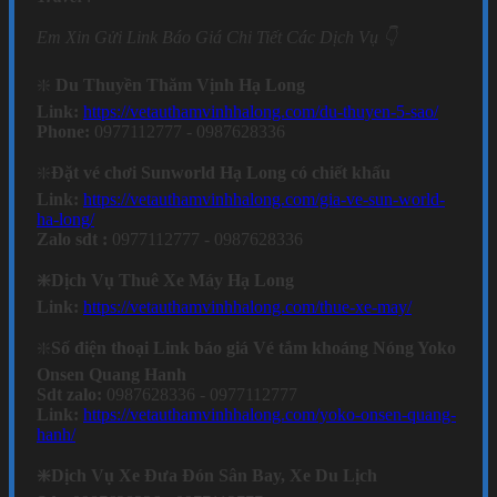
Em Xin Gửi Link Báo Giá Chi Tiết Các Dịch Vụ 👇
❇️
Du Thuyền Thăm Vịnh Hạ Long
Link:
https://vetauthamvinhhalong.com/du-thuyen-5-sao/
Phone:
0977112777 - 0987628336
❇️
Đặt vé chơi Sunworld Hạ Long có chiết khấu
Link:
https://vetauthamvinhhalong.com/gia-ve-sun-world-
ha-long/
Zalo sdt :
0977112777 - 0987628336
❇️Dịch Vụ Thuê Xe Máy Hạ Long
Link:
https://vetauthamvinhhalong.com/thue-xe-may/
❇️
Số điện thoại Link báo giá Vé tắm khoáng Nóng Yoko
Onsen Quang Hanh
Sdt zalo:
0987628336 - 0977112777
Link:
https://vetauthamvinhhalong.com/yoko-onsen-quang-
hanh/
❇️Dịch Vụ Xe Đưa Đón Sân Bay, Xe Du Lịch