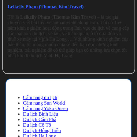
Lelkelly Phạm (Thomas Kim Travel)
Tôi là
Lelkelly Phạm (Thomas Kim Travel)
– là tác giả
chuyên viết bài trên vetauthamvinhhalong.com. Tôi có 15+
năm kinh nghiệm hoạt động trong lĩnh vực du lịch về cung cấp
các loại tour du lịch, vé tàu, vé thăm quan, ô tô đưa đón và
thuê xe máy tại Vịnh Hạ Long … Với những kinh nghiệm của
bản thân, tôi mong muốn chia sẻ đến bạn đọc những kinh
nghiệm, trải nghiệm để có thể giúp bạn có những lựa chọn tốt
nhất khi đi du lịch Vịnh Hạ Long.
Cẩm nang du lịch
Cẩm nang du lịch
Cẩm nang Sun World
Cẩm nang Yoko Onsen
Du lịch Bình Liêu
Du lịch Cẩm Phả
Du lịch Cô Tô
Du lịch Đông Triều
Du lịch Hạ Long