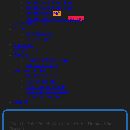
Du thuyền Hạ Long 4 sao
Du thuyền Hạ Long 3 sao
Du thuyền mới
Du thuyền khuyến mại
Du thuyền Lan Hạ
Đặt tour
Tour Hạ Long
Tour Lan Hạ
Sun World
Yoko Onsen
Thuê xe
Thuê xe máy Hạ Long
Đặt ô tô Hạ Long
Cẩm nang du lịch
Du lịch Hạ Long
Tour đi Hạ Long
Cẩm nang Sun World
Cẩm nang Yoko Onsen
Tin tức Quảng Ninh
Liên hệ
Cảm Ơn Anh Chị Đã Lựa Chọn Dịch Vụ
Thomas Kim
Travel
!