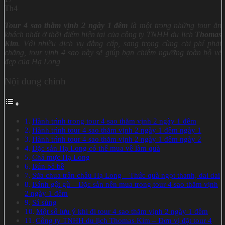
Th4
Tour 4 sao thăm vịnh 2 ngày 1 đêm
là một trong những tour ăn
khách nhất ở thời điểm hiện tại của công ty TNHH du lịch
Thomas
Kim
. Với nhiều dịch vụ đẳng cấp, sang trọng cùng chi phí phải
chăng, tour vịnh 4 sao này sẽ giúp bạn chiêm ngưỡng toàn bộ vẻ
đẹp của Hạ Long
Nội dung chính
Hành trình trong tour 4 sao thăm vịnh 2 ngày 1 đêm
Hành trình tour 4 sao thăm vịnh 2 ngày 1 đêm ngày 1
Hành trình tour 4 sao thăm vịnh 2 ngày 1 đêm ngày 2
Đặc sản Hạ Long có thể mua về làm quà
Chả mực Hạ Long
Bún bề bề
Sữa chua trân châu Hạ Long – Thức quà ngọt thanh, dai dai
Bánh gật gù – Đặc sản nên mua trong tour 4 sao thăm vịnh
2 ngày 1 đêm
Sá sùng
Một số lưu ý khi đi tour 4 sao thăm vịnh 2 ngày 1 đêm
Công ty TNHH du lịch Thomas Kim – Đơn vị đặt tour 4