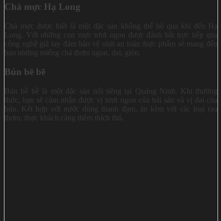
Chả mực Hạ Long
Chả mực được biết là một đặc sản không thể bỏ qua khi đến Hạ
Long. Với những con mực tươi ngon được đánh bắt trực tiếp qua
công nghệ giã tay đảm bảo vệ sinh an toàn thực phẩm sẽ mang đến
bạn những miếng chả thơm ngon, dai, giòn.
Bún bề bề
Bún bề bề là một đặc sản nổi tiếng tại Quảng Ninh. Khi thưởng
thức, bạn sẽ cảm nhận được vị tươi ngon của hải sản và vị dai của
bún. Kết hợp với nước dùng thanh đạm, ăn kèm với các loại rau
thơm, thực khách càng thêm thích thú.