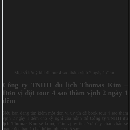
Một số lưu ý khi đi tour 4 sao thăm vịnh 2 ngày 1 đêm
Công ty TNHH du lịch
Thomas Kim
–
Đơn vị đặt tour 4 sao thăm vịnh 2 ngày 1
đêm
Nếu bạn đang tìm kiếm một đơn vị uy tín để book tour 4 sao thăm
vịnh 2 ngày 1 đêm cho kỳ nghỉ của mình thì
C
ông ty TNHH du
lịch
Thomas Kim
sẽ là một đơn vị uy tín. Nơi đây chắc chắn sẽ
mang đến bạn 1 chất lượng phục vụ 5 sao: