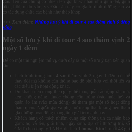
Cái. Tên của chúng có nhiều tên gọi khác nhau như giun đất, giun
biển, bibi, nhân sâm, v.v.Đặc sản này có giá trị dinh dưỡng cao và
có tác dụng chữa các bệnh như thấp khớp
>>> Xem thêm:
Những lưu ý khi đi tour 4 sao thăm vịnh 6 tiếng
sáng
Một số lưu ý khi đi tour 4 sao thăm vịnh 2
ngày 1 đêm
Để có một trải nghiệm thú vị, dưới đây là một số lưu ý bạn bên quan
tâm:
Lịch trình trong tour 4 sao thăm vịnh 2 ngày 1 đêm có thể
thay đổi mà không cần thông báo để phù hợp với thời tiết và
các điều kiện hoạt động khác.
Du khách nên mang theo giày thể thao, quần áo rộng rãi, mũ,
kem chống nắng, thuốc chống côn trùng (vào mùa hè) và
quần áo ấm (vào mùa đông) để tham gia một số hoạt động
tham quan. Người già và phụ nữ mang thai không nên tham
gia những hoạt động mang tính giải trí mạnh này.
Khách hàng có trách nhiệm cung cấp thông tin cá nhân bao
gồm: họ và tên, giới tính, ngày sinh, địa chỉ thường trú, số
CMT cho công ty TNHH du lịch
Thomas Kim
ít nhất 48 giờ