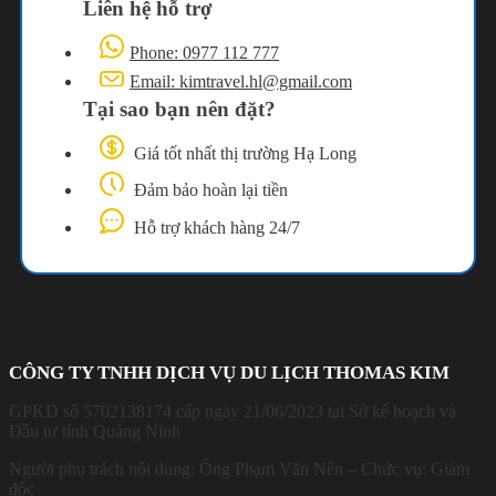
Liên hệ hỗ trợ
Phone: 0977 112 777
Email: kimtravel.hl@gmail.com
Tại sao bạn nên đặt?
Giá tốt nhất thị trường Hạ Long
Đảm bảo hoàn lại tiền
Hỗ trợ khách hàng 24/7
CÔNG TY TNHH DỊCH VỤ DU LỊCH THOMAS KIM
GPKD số 5702138174 cấp ngày 21/06/2023 tại Sở kế hoạch và
Đầu tư tỉnh Quảng Ninh
Người phụ trách nội dung: Ông Phạm Văn Nên – Chức vụ: Giám
đốc