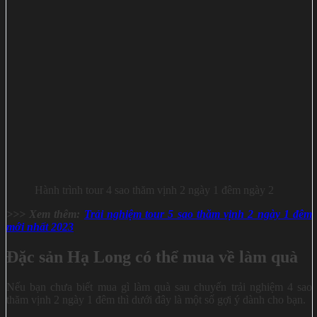
Hành trình tour 4 sao thăm vịnh 2 ngày 1 đêm ngày 2
>>> Xem thêm:
Trải nghiệm tour 5 sao thăm vịnh 2 ngày 1 đêm
mới nhất 2023
Đặc sản Hạ Long có thể mua về làm quà
Nếu bạn chưa biết mua gì làm quà sau chuyến trải nghiệm 4 sao
thăm vịnh 2 ngày 1 đêm thì dưới đây là một số gợi ý dành cho bạn.