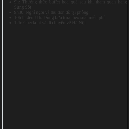
9h: Thưởng thức buffet hoa quả sau khi tham quan hang
Sửng Sốt
9h30: Nghỉ ngơi và thu dọn đồ tại phòng
10h15 đến 11h: Dùng bữa trưa theo suất miễn phí
12h: Checkout và di chuyển về Hà Nội