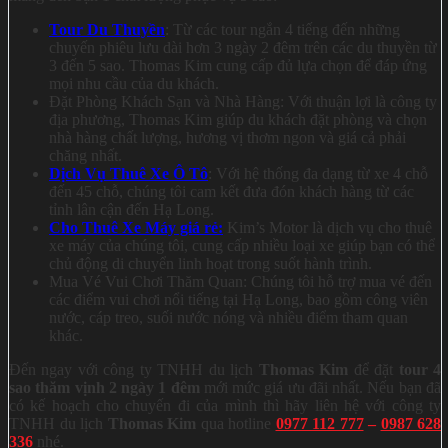
Tour Du Thuyền
: Từ các tour ngắn 4 tiếng đến những
chuyến phiêu lưu dài hơn 3 ngày 2 đêm trên các du thuyền từ
3 đến 5 sao. Thomas Kim cung cấp đủ lựa chọn để đáp ứng
mọi nhu cầu của du khách.
Đặt Phòng Khách Sạn và Nhà Hàng: Với thuận lợi là công ty
địa phương, Thomas Kim giúp du khách đặt phòng và chọn
nhà hàng chất lượng, hương vị thơm ngon và giá cả phải
chăng nhất.
Dịch Vụ Thuê Xe Ô Tô
: Với hệ thống đa dạng từ xe 4 chỗ
đến 45 chỗ, chúng tôi cam kết đưa đón khách hàng từ các
tỉnh lân cận đến Hạ Long.
Cho Thuê Xe Máy giá rẻ:
Kim’s Motor là dịch vụ cho thuê
xe máy của chúng tôi, cung cấp nhiều loại xe giúp bạn có thể
chủ động di chuyển linh hoạt trong suốt hành trình.
Mua Vé Vui Chơi Thăm Quan: Chúng tôi hỗ trợ mua vé đến
các điểm vui chơi nổi tiếng tại Hạ Long, bao gồm công viên
nước, cáp treo, suối nước nóng và nhiều điểm tham quan
khác.
Đến ngay với công ty TNHH du lịch
Thomas Kim
để đặt
tour 4
sao thăm vịnh 2 ngày 1 đêm
mới mức giá ưu đãi nhất. Nếu bạn đã
có kế hoạch cho chuyến đi của mình thì hãy liên hệ với công ty
TNHH du lịch
Thomas Kim
qua hotline
0977 112 777
–
0987 628
336
nhé.