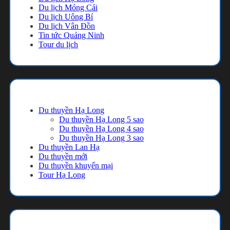
Du lịch Móng Cái
Du lịch Uông Bí
Du lịch Vân Đồn
Tin tức Quảng Ninh
Tour du lịch
Danh mục
Du thuyền Hạ Long
Du thuyền Hạ Long 5 sao
Du thuyền Hạ Long 4 sao
Du thuyền Hạ Long 3 sao
Du thuyền Lan Hạ
Du thuyền mới
Du thuyền khuyến mại
Tour Hạ Long