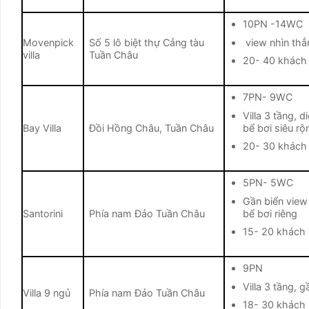
10PN -14WC
view nhìn thẳ
Movenpick
Số 5 lô biệt thự Cảng tàu
villa
Tuần Châu
20- 40 khách
7PN- 9WC
Villa 3 tầng, 
bể bơi siêu rộ
Bay Villa
Đồi Hồng Châu, Tuần Châu
20- 30 khách
5PN- 5WC
Gần biển view
bể bơi riêng
Santorini
Phía nam Đảo Tuần Châu
15- 20 khách
9PN
Villa 3 tầng, g
Villa 9 ngủ
Phía nam Đảo Tuần Châu
18- 30 khách