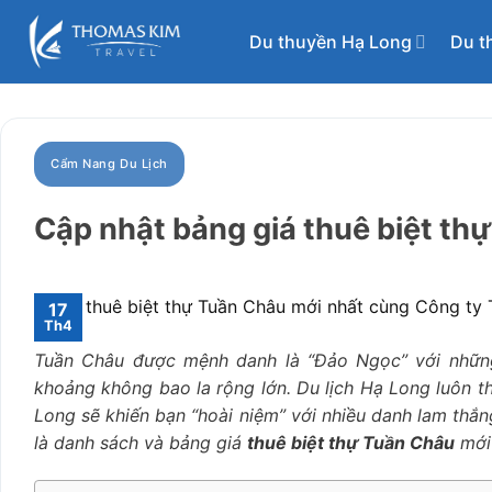
Bỏ
qua
Du thuyền Hạ Long
Du t
nội
dung
Cẩm Nang Du Lịch
Cập nhật bảng giá thuê biệt th
17
Th4
Tuần Châu được mệnh danh là “Đảo Ngọc” với những b
khoảng không bao la rộng lớn. Du lịch Hạ Long luôn th
Long sẽ khiến bạn “hoài niệm” với nhiều danh lam thắ
là danh sách và bảng giá
thuê biệt thự Tuần Châu
mới 