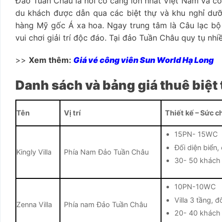
Đảo Tuần Châu là nơi có cảng lớn nhất Việt Nam và có n
du khách được dẫn qua các biệt thự và khu nghỉ dưỡ
hàng Mỹ gốc Á xa hoa. Ngay trung tâm là Câu lạc bộ 
vui chơi giải trí độc đáo. Tại đảo Tuần Châu quy tụ nhiề
>>
Xem thêm:
Giá vé công viên Sun World Hạ Long
Danh sách và bảng giá thuê biệ
Tên
Vị trí
Thiết kế – Sức c
15PN- 15WC
Đối diện biển,
Kingly Villa
Phía Nam Đảo Tuần Châu
30- 50 khách
10PN-10WC
Villa 3 tầng, đ
Zenna Villa
Phía nam Đảo Tuần Châu
20- 40 khách