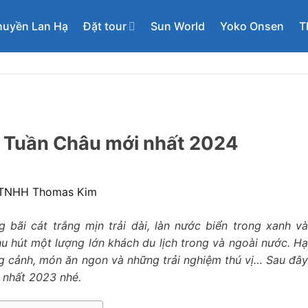
huyền Lan Hạ
Đặt tour
Sun World
Yoko Onsen
T
ự Tuần Châu mới nhất 2024
ãi cát trắng mịn trải dài, làn nước biển trong xanh v
u hút một lượng lớn khách du lịch trong và ngoài nước. H
ng cảnh, món ăn ngon và những trải nghiệm thú vị… Sau đâ
nhất 2023 nhé.