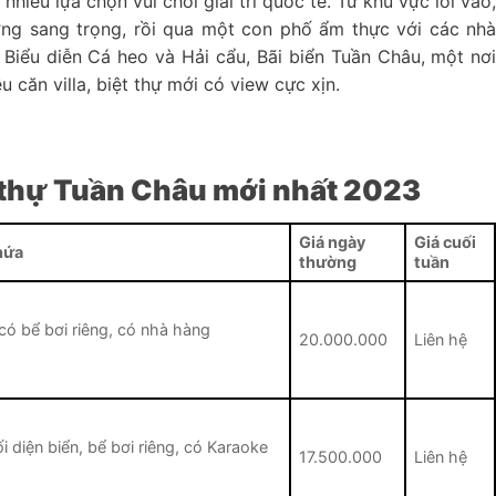
hiều lựa chọn vui chơi giải trí quốc tế. Từ khu vực lối vào
ng sang trọng, rồi qua một con phố ẩm thực với các nh
Biểu diễn Cá heo và Hải cẩu, Bãi biển Tuần Châu, một nơ
u căn villa, biệt thự mới có view cực xịn.
t thự Tuần Châu mới nhất 2023
Giá ngày
Giá cuối
hứa
thường
tuần
 có bể bơi riêng, có nhà hàng
20.000.000
Liên hệ
ối diện biển, bể bơi riêng, có Karaoke
17.500.000
Liên hệ