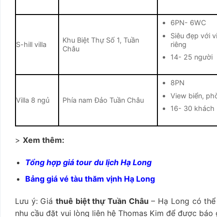
6PN- 6WC
Siêu đẹp vớ
Khu Biệt Thự Số 1, Tuần
riêng
S-hill villa
Châu
14- 25 người
8PN
View biển, phò
Villa 8 ngủ
Phía nam Đảo Tuần Châu
16- 30 khách
>
Xem thêm:
Tổng hợp giá tour du lịch Hạ Long
Bảng giá vé tàu thăm vịnh Hạ Long
Lưu ý: Giá
thuê biệt thự Tuần Châu
– Hạ Long có thể 
nhu cầu đặt vui lòng liên hệ
Thomas Kim
để được báo g