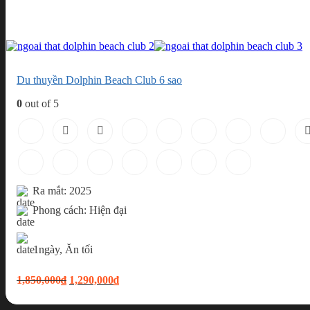
Du thuyền Dolphin Beach Club 6 sao
0
out of 5
Ra mắt: 2025
Phong cách: Hiện đại
1ngày, Ăn tối
Original
Current
1,850,000
₫
1,290,000
₫
price
price
was:
is: