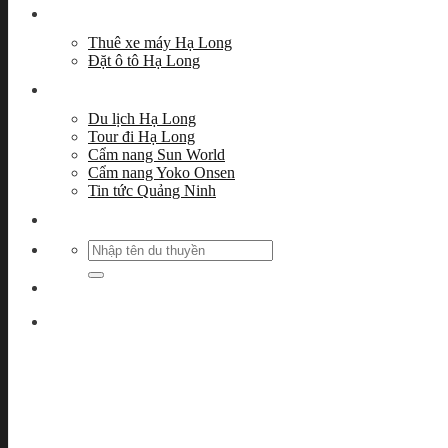
Thuê xe
Thuê xe máy Hạ Long
Đặt ô tô Hạ Long
Cẩm nang du lịch
Du lịch Hạ Long
Tour đi Hạ Long
Cẩm nang Sun World
Cẩm nang Yoko Onsen
Tin tức Quảng Ninh
Liên hệ
Search
for: