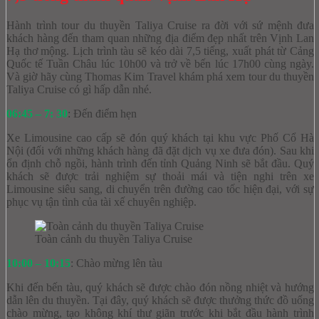
Hành trình tour du thuyền Taliya Cruise ra đời với sứ mệnh đưa
khách hàng đến tham quan những địa điểm đẹp nhất trên Vịnh Lan
Hạ thơ mộng. Lịch trình tàu sẽ kéo dài 7,5 tiếng, xuất phát từ Cảng
Quốc tế Tuần Châu lúc 10h00 và trở về bến lúc 17h00 cùng ngày.
Và giờ hãy cùng Thomas Kim Travel khám phá xem tour du thuyền
Taliya Cruise có gì hấp dẫn nhé.
06:45 – 7: 30
: Đến điểm hẹn
Xe Limousine cao cấp sẽ đón quý khách tại khu vực Phố Cổ Hà
Nội (đối với những khách hàng đã đặt dịch vụ xe đưa đón). Sau khi
ổn định chỗ ngồi, hành trình đến tỉnh Quảng Ninh sẽ bắt đầu. Quý
khách sẽ được trải nghiệm sự thoải mái và tiện nghi trên xe
Limousine siêu sang, di chuyển trên đường cao tốc hiện đại, với sự
phục vụ tận tình của tài xế chuyên nghiệp.
Toàn cảnh du thuyền Taliya Cruise
10:00 – 10:15
: Chào mừng lên tàu
Khi đến bến tàu, quý khách sẽ được chào đón nồng nhiệt và hướng
dẫn lên du thuyền. Tại đây, quý khách sẽ được thưởng thức đồ uống
chào mừng, tạo không khí thư giãn trước khi bắt đầu hành trình