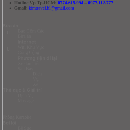
Hotline Vp Tp.HCM:
0774.615.994
–
0977.112.777
Gmail:
kimtravel.hl@gmail.com
Bữa ăn
Bao Gồm Các
Bữa ăn
Internet
Wifi Khu Vực
Công Cộng
Phương tiện đi lại
Xe đón Tiễn
Sân Bay
Dịch
Vụ
Xe
Thể dục & Giải trí
Dịch Vụ
Massage
Phòng Karaoke
Bơi lội
Bể Sục