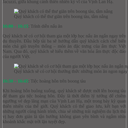
Jacuzzi, giữa khung cảnh thiên nhiên kỳ vĩ của Vịnh Lan Hạ.
Quý khách có thể thư giãn trên boong tàu, tắm nắng
16:00 – 16:15
: Trình diễn nấu ăn
Quý khách sẽ có cơ hội tham gia một lớp học nấu ăn ngắn ngay trên
du thuyền. Đầu bếp tài ba sẽ hướng dẫn quý khách cách chế biến
món chả giò truyền thống – món ăn đặc trưng của ẩm thực Việt
Nam. Qua đó, quý khách sẽ hiểu thêm về văn hóa ẩm thực độc đáo
của người Việt.
Quý khách sẽ có cơ hội thưởng thức những món ăn ngon ngay 
16:30 – 16:45
: Tiệc hoàng hôn trên boong tàu
Khi hoàng hôn buông xuống, quý khách sẽ được mời lên boong tàu
để tham gia tiệc hoàng hôn. Đây là thời điểm lý tưởng để chiêm
ngưỡng vẻ đẹp lãng mạn của Vịnh Lan Hạ, một trong bảy kỳ quan
thiên nhiên của thế giới. Quý khách có thể giao lưu, kết bạn với
những người cùng hành trình, chia sẻ những trải nghiệm du lịch thú
vị hay đơn giản là tận hưởng không gian yên bình và ngắm nhìn
khoảnh khắc mặt trời lặn tuyệt đẹp.