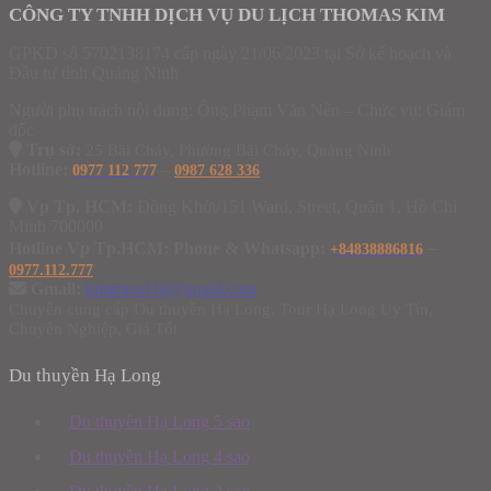
CÔNG TY TNHH DỊCH VỤ DU LỊCH THOMAS KIM
GPKD số 5702138174 cấp ngày 21/06/2023 tại Sở kế hoạch và
Đầu tư tỉnh Quảng Ninh
Người phụ trách nội dung: Ông Phạm Văn Nên – Chức vụ: Giám
đốc
Trụ sở:
25 Bãi Cháy, Phường Bãi Cháy, Quảng Ninh
Hotline:
–
0977 112 777
0987 628 336
Vp Tp. HCM:
Đồng Khởi/151 Ward, Street, Quận 1, Hồ Chí
Minh 700000
–
Hotline Vp Tp.HCM: Phone & Whatsapp:
+84838886816
0977.112.777
Gmail:
kimtravel.hl@gmail.com
Chuyên cung cấp Du thuyền Hạ Long, Tour Hạ Long Uy Tín,
Chuyên Nghiệp, Giá Tốt
Du thuyền Hạ Long
Du thuyền Hạ Long 5 sao
Du thuyền Hạ Long 4 sao