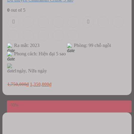
0
out of 5
Ra mắt: 2023
Phòng: 99 chỗ ngồi
Phong cách: Hiện đại 5 sao
1ngày, Nữa ngày
Original
Current
1,750,000
₫
1,350,000
₫
price
price
was:
is:
1,750,000₫.
1,350,000₫.
-35%