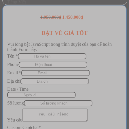
Tiếng Việt
Original
Current
1,950,000
₫
1,450,000
₫
price
price
was:
is:
1,950,000₫.
1,450,000₫.
ĐẶT VÉ GIÁ TỐT
Vui lòng bật JavaScript trong trình duyệt của bạn để hoàn
thành Form này.
Tên
*
Phone
Email
Email
*
Số
Địa chỉ
Captcha
Date / Time
Số lượng
Yêu cầu
Custom Captcha
*