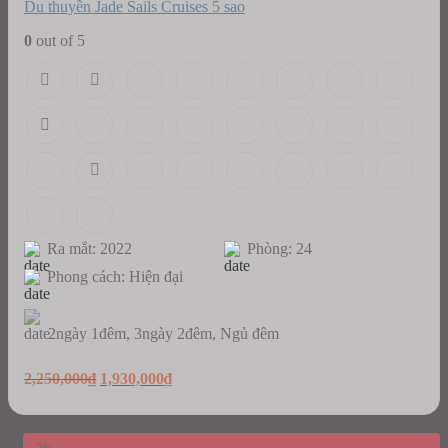
Du thuyền Jade Sails Cruises 5 sao
0
out of 5
Ra mắt: 2022
Phòng: 24
Phong cách: Hiện đại
2ngày 1đêm, 3ngày 2đêm, Ngủ đêm
Original
Current
2,250,000
₫
1,930,000
₫
price
price
was:
is:
2,250,000₫.
1,930,000₫.
-5%