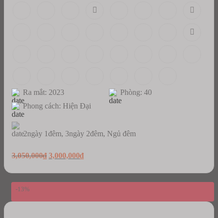
Ra mắt: 2023
Phòng: 40
Phong cách: Hiện Đại
2ngày 1đêm, 3ngày 2đêm, Ngủ đêm
Original
Current
3,050,000
₫
3,000,000
₫
price
price
was:
is:
3,050,000₫.
3,000,000₫.
-13%