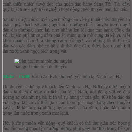
cảnh thiên nhiên tuyệt đẹp của quần đảo hang Sáng Tối. Tại đây,
quý khách sẽ được trải nghiệm hoạt động chèo thuyền nan độc đáo.
Sau khi được các chuyên gia hướng dẫn về kỹ thuật chèo thuyền an
toàn, quý khách sẽ cùng ngồi trên những chiếc thuyền tre do ngư
dân địa phương chèo lái, nhẹ nhàng len lỏi qua các hang động đá
vôi, khám phá những đầm phá ẩn mình giữa mê cung đá kỳ vĩ. Mỗi
khúc quanh sẽ mở ra khung cảnh bất ngờ, với những lối đi bí mật
dẫn vào các đầm phá có hệ sinh thái độc đáo, được bao quanh bởi
làn nước xanh ngọc bích trong vắt.
Sân golf mini trên du thuyền
14:45 – 15:00
: Bơi ở Ao Ếch khu vực yên tĩnh tại Vịnh Lan Hạ
Du thuyền sẽ đưa quý khách đến Vịnh Lan Hạ. Nơi đây được mệnh
danh là thiên đường du lịch của Việt Nam, nổi tiếng với vẻ đẹp
hoang sơ của những bãi biển và sự hùng vĩ của gần 400 hòn đảo đá
vôi. Quý khách có thể lựa chọn tham gia hoạt động chèo thuyền
kayak để khám phá những ngóc ngách của vịnh, hoặc đắm mình
trong làn nước trong xanh mát lạnh.
Nếu không muốn vận động, quý khách có thể thư giãn trên boong
tàu, tắm nắng hoặc tận hưởng những phút giây thư thái trong bể sục