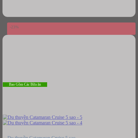
was:
is:
2,150,000₫.
2,050,000₫.
-23%
Bao Gồm Các Bữa ăn
Du thuyền Catamaran Cruise 5 sao