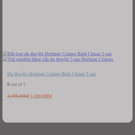
Du thuyền Heritage Cruises Binh Chuan 5 sao
0
out of 5
Original
Current
4,180,000
₫
3,300,000
₫
price
price
was:
is:
4,180,000₫.
3,300,000₫.