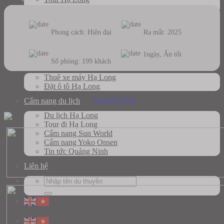
Tour Lan Hạ
Sun World
Phong cách: Hiện đại
Ra mắt: 2025
Yoko Onsen
1ngày, Ăn tối
Số phòng: 199 khách
Thuê xe
Thuê xe máy Hạ Long
Đặt ô tô Hạ Long
Cam kết giá tốt
Cẩm nang du lịch
Du lịch Hạ Long
Tour đi Hạ Long
Cẩm nang Sun World
Cẩm nang Yoko Onsen
Tin tức Quảng Ninh
Liên hệ
Search
for: