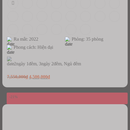
Ra mắt: 2022
Phòng: 35 phòng
Phong cách: Hiện đại
2ngày 1đêm, 3ngày 2đêm, Ngủ đêm
Original
Current
7,550,000
₫
4,500,000
₫
price
price
was:
is:
7,550,000₫.
4,500,000₫.
-21%