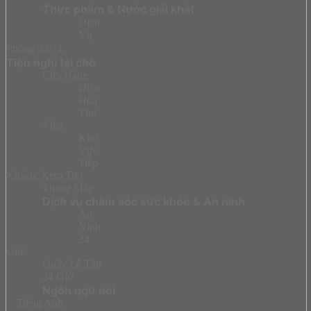
Thực phẩm & Nước giải khát
Dịch
Vụ
Phòng 24/24
Tiện nghi tại chỗ
Cửa Hàng
Điều
Hòa
Thư
Viện
Khu
Vực
Tiếp
Khách/ Xem Tivi
Thang Máy
Dịch vụ chăm sóc sức khỏe & An ninh
An
Ninh
24
Giờ
Quầy Lễ Tân
24 Giờ
Ngôn ngữ nói
Tiếng Anh