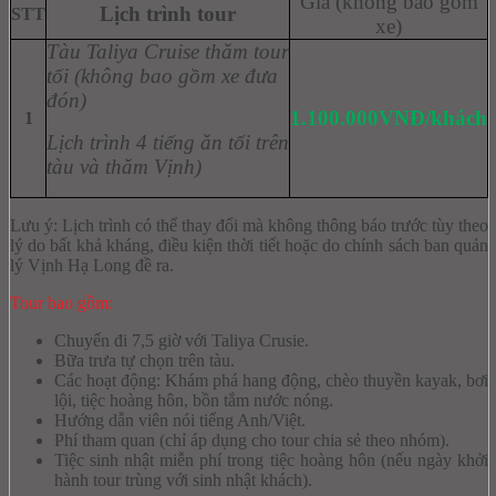
Giá (không bao gồm
Lịch trình tour
STT
xe)
Tàu Taliya Cruise thăm tour
tối (không bao gồm xe đưa
đón)
1.100.000VNĐ/khách
1
Lịch trình 4 tiếng ăn tối trên
tàu và thăm Vịnh)
Lưu ý: Lịch trình có thể thay đổi mà không thông báo trước tùy theo
lý do bất khả kháng, điều kiện thời tiết hoặc do chính sách ban quản
lý Vịnh Hạ Long đề ra.
Tour bao gồm:
Chuyến đi 7,5 giờ với Taliya Crusie.
Bữa trưa tự chọn trên tàu.
Các hoạt động: Khám phá hang động, chèo thuyền kayak, bơi
lội, tiệc hoàng hôn, bồn tắm nước nóng.
Hướng dẫn viên nói tiếng Anh/Việt.
Phí tham quan (chỉ áp dụng cho tour chia sẻ theo nhóm).
Tiệc sinh nhật miễn phí trong tiệc hoàng hôn (nếu ngày khởi
hành tour trùng với sinh nhật khách).