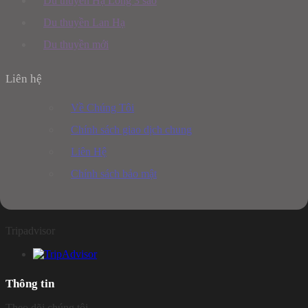
Du thuyền Hạ Long 3 sao
Du thuyền Lan Hạ
Du thuyền mới
Liên hệ
Về Chúng Tôi
Chính sách giao dịch chung
Liên Hệ
Chính sách bảo mật
Tripadvisor
Thông tin
Theo dõi chúng tôi