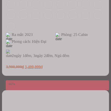
Ra mắt: 2023
Phòng: 25 Cabin
Phong cách: Hiện Đại
2ngày 1đêm, 3ngày 2đêm, Ngủ đêm
Original
Current
3,900,000
₫
3,400,000
₫
price
price
was:
is:
3,900,000₫.
3,400,000₫.
-40%