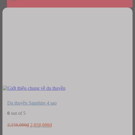
Du thuyền Sapphire 4 sao
0
out of 5
Original
Current
2,150,000
₫
2,050,000
₫
price
price