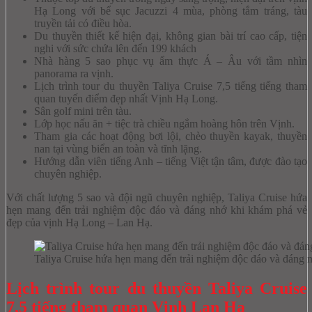
Hạ Long với bể sục Jacuzzi 4 mùa, phòng tắm tráng, tàu
truyền tải có điều hòa.
Du thuyền thiết kế hiện đại, không gian bài trí cao cấp, tiện
nghi với sức chứa lên đến 199 khách
Nhà hàng 5 sao phục vụ ẩm thực Á – Âu với tầm nhìn
panorama ra vịnh.
Lịch trình tour du thuyền Taliya Cruise 7,5 tiếng tiếng tham
quan tuyến điểm đẹp nhất Vịnh Hạ Long.
Sân golf mini trên tàu.
Lớp học nấu ăn + tiệc trà chiều ngắm hoàng hôn trên Vịnh.
Tham gia các hoạt động bơi lội, chèo thuyền kayak, thuyền
nan tại vùng biển an toàn và tĩnh lặng.
Hướng dẫn viên tiếng Anh – tiếng Việt tận tâm, được đào tạo
chuyên nghiệp.
Với chất lượng 5 sao và đội ngũ chuyên nghiệp, Taliya Cruise hứa
hẹn mang đến trải nghiệm độc đáo và đáng nhớ khi khám phá vẻ
đẹp của vịnh Hạ Long – Lan Hạ.
Taliya Cruise hứa hẹn mang đến trải nghiệm độc đáo và đáng
Lịch trình tour du thuyền Taliya Cruise
7,5 tiếng tham quan Vịnh Lan Hạ