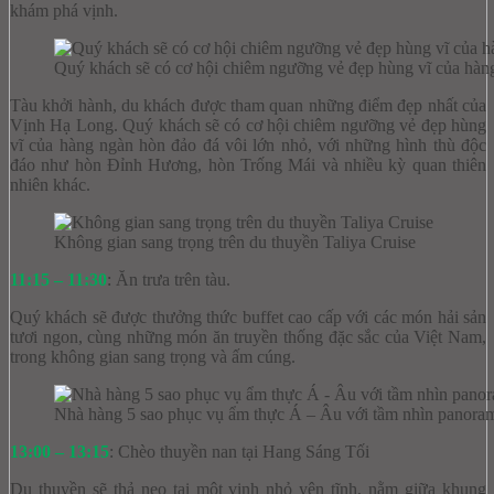
khám phá vịnh.
Quý khách sẽ có cơ hội chiêm ngưỡng vẻ đẹp hùng vĩ của hàng
Tàu khởi hành, du khách được tham quan những điểm đẹp nhất của
Vịnh Hạ Long. Quý khách sẽ có cơ hội chiêm ngưỡng vẻ đẹp hùng
vĩ của hàng ngàn hòn đảo đá vôi lớn nhỏ, với những hình thù độc
đáo như hòn Đỉnh Hương, hòn Trống Mái và nhiều kỳ quan thiên
nhiên khác.
Không gian sang trọng trên du thuyền Taliya Cruise
11:15 – 11:30
: Ăn trưa trên tàu.
Quý khách sẽ được thưởng thức buffet cao cấp với các món hải sản
tươi ngon, cùng những món ăn truyền thống đặc sắc của Việt Nam,
trong không gian sang trọng và ấm cúng.
Nhà hàng 5 sao phục vụ ẩm thực Á – Âu với tầm nhìn panoram
13:00 – 13:15
: Chèo thuyền nan tại Hang Sáng Tối
Du thuyền sẽ thả neo tại một vịnh nhỏ yên tĩnh, nằm giữa khung