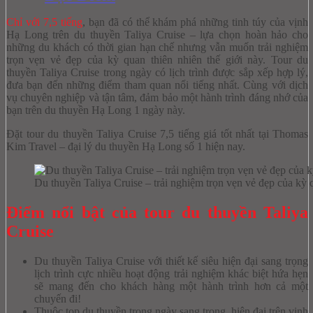
Chỉ với 7,5 tiếng
, bạn đã có thể khám phá những tinh túy của vịnh
Hạ Long trên du thuyền Taliya Cruise – lựa chọn hoàn hảo cho
những du khách có thời gian hạn chế nhưng vẫn muốn trải nghiệm
trọn vẹn vẻ đẹp của kỳ quan thiên nhiên thế giới này. Tour du
thuyền Taliya Cruise trong ngày có lịch trình được sắp xếp hợp lý,
đưa bạn đến những điểm tham quan nổi tiếng nhất. Cùng với dịch
vụ chuyên nghiệp và tận tâm, đảm bảo một hành trình đáng nhớ của
bạn trên du thuyền Hạ Long 1 ngày này.
Đặt tour du thuyền Taliya Cruise 7,5 tiếng giá tốt nhất tại Thomas
Kim Travel – đại lý du thuyền Hạ Long số 1 hiện nay.
Du thuyền Taliya Cruise – trải nghiệm trọn vẹn vẻ đẹp của kỳ q
Điểm nổi bật của tour du thuyền Taliya
Cruise
Du thuyền Taliya Cruise với thiết kế siêu hiện đại sang trọng
lịch trình cực nhiều hoạt động trải nghiệm khác biệt hứa hẹn
sẽ mang đến cho khách hàng một hành trình hơn cả một
chuyến đi!
Thuộc top du thuyền trong ngày sang trọng, hiện đại trên vịnh