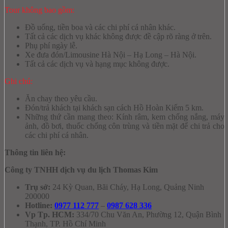
Tour không bao gồm:
Đồ uống, tiền boa và các chi phí cá nhân khác.
Tất cả các dịch vụ khác không được đề cập rõ ràng ở trên.
Phụ phí ngày lễ.
Xe đưa đón/Limousine Hà Nội – Hạ Long – Hà Nội.
Tất cả các dịch vụ và hạng mục không được.
Ghi chú:
Ăn chay theo yêu cầu.
Đón/trả khách tại khách sạn cách Hồ Hoàn Kiếm 5 km.
Những thứ cần mang theo: Kính râm, kem chống nắng, máy
ảnh, đồ bơi, thuốc chống côn trùng và tiền mặt để chi trả cho
các chi phí cá nhân.
Thông tin liên hệ:
Công ty TNHH dịch vụ du lịch Thomas Kim
Trụ sở:
24 Kỳ Quan, Bãi Cháy, Hạ Long, Quảng Ninh
200000
Hotline:
0977 112 777
–
0987 628 336
Vp Tp. HCM:
334/70 Chu Văn An, Phường 12, Quận Bình
Thạnh, TP. Hồ Chí Minh