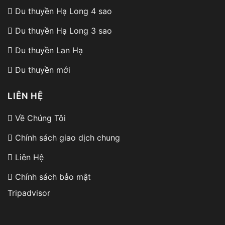
song, cá vược, ốc, hàu…
Du thuyền Hạ Long 4 sao
Du thuyền Hạ Long 3 sao
Du thuyền Lan Hạ
Du thuyền mới
LIÊN HỆ
Về Chúng Tôi
Chính sách giao dịch chung
Liên Hệ
Chính sách bảo mật
Mỗi loại hải sản lại được biến tấu theo nhiều
Tripadvisor
hương vị khác nhau, phù hợp với khẩu vị của đại
đa số thực khách. Món best seller phải kể đến cua
xào sả ớt, tôm sốt me chua ngọt, mực xào cần tỏi,