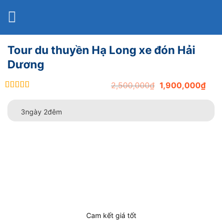
Bỏ
qua
nội
dung
Tour du thuyền Hạ Long xe đón Hải
Dương
Original
Curr
2,500,000
₫
1,900,000
₫
out of 5
price
pric
was:
is:
3ngày 2đêm
2,500,000₫.
1,90
Cam kết giá tốt