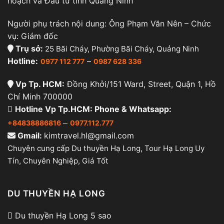
hoạch và Đầu tư tỉnh Quảng Ninh
thành phố Hạ Long, Quảng Ninh
Cơ sở 2:
Số 30, phố Hải Phượng, phường Hồng
Người phụ trách nội dung: Ông Phạm Văn Nên – Chức
Hải, thành phố Hạ Long, Quảng Ninh
vụ: Giám đốc
Trụ sở:
25 Bãi Cháy, Phường Bãi Cháy, Quảng Ninh
Cơ sở 3:
Số 50, đường Hạ Long, phường Bãi
Hotline:
–
0977 112 777
0987 628 336
Cháy, thành phố Hạ Long, Quảng Ninh
Cơ sở 4:
Tổ 11C, khu 4A, đường Hoàng Quốc
Vp Tp. HCM:
Đồng Khởi/151 Ward, Street, Quận 1, Hồ
Việt, phường Hùng Thắng, thành phố Hạ Long,
Chí Minh 700000
Quảng Ninh
Hotline Vp Tp.HCM: Phone & Whatsapp:
Cơ sở 5:
Khu đô thị Cột 5 – Cột 8 mở rộng,
–
+84838886816
0977.112.777
phường Hồng Hà, thành phố Hạ Long, Quảng
Gmail:
kimtravel.hl@gmail.com
Ninh
Chuyên cung cấp Du thuyền Hạ Long, Tour Hạ Long Uy
Tín, Chuyên Nghiệp, Giá Tốt
Nhà hàng Hồng Hạnh là chuỗi nhà hàng hải sản nổi
tiếng tại Hạ Long với 5 cơ sở trải dài khắp các khu
DU THUYỀN HẠ LONG
vực. Hồng Hạnh nổi tiếng với menu các món hải
sản tươi ngon, được đánh bắt trực tiếp từ vùng
Du thuyền Hạ Long 5 sao
biển Quảng Ninh, như tôm, cua, ghẹ, sò, bề bề, cá