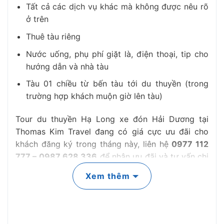
Tất cả các dịch vụ khác mà không được nêu rõ
ở trên
Thuê tàu riêng
Nước uống, phụ phí giặt là, điện thoại, tip cho
hướng dẫn và nhà tàu
Tàu 01 chiều từ bến tàu tới du thuyền (trong
trường hợp khách muộn giờ lên tàu)
Tour du thuyền Hạ Long xe đón Hải Dương tại
Thomas Kim Travel đang có giá cực ưu đãi cho
khách đăng ký trong tháng này, liên hệ
0977 112
777 – 0987 628 336
để nhận ưu đãi và tư vấn chi
tiết về gói tour.
Xem thêm
Lịch trình tour du thuyền Hạ Long 3 ngày
2 đêm xe đón Hải Dương
Chi tiết lịch trình tour du thuyền Hạ Long 3 ngày 2