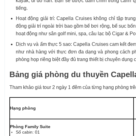
kayak, đi đò nan. Bạn sẽ được đắm chìm trong cảnh q
tiếng.
Hoạt động giải trí: Capella Cruises không chỉ tập tru
động giải trí ngoài trời bao gồm bể bơi rộng, bể sục b
hoạt động như sân golf mini, spa, câu lạc bộ Cigar & P
Dịch vụ và ẩm thực 5 sao: Capella Cruises cam kết đe
như nhà hàng với thực đơn đa dạng và phong cách ph
phòng họp riêng biệt đầy đủ trang thiết bị chuyên dụng
Bảng giá phòng du thuyền Capell
Tham khảo giá tour 2 ngày 1 đêm của từng hạng phòng trê
Hạng phòng
Phòng Family Suite
Số cabin: 01