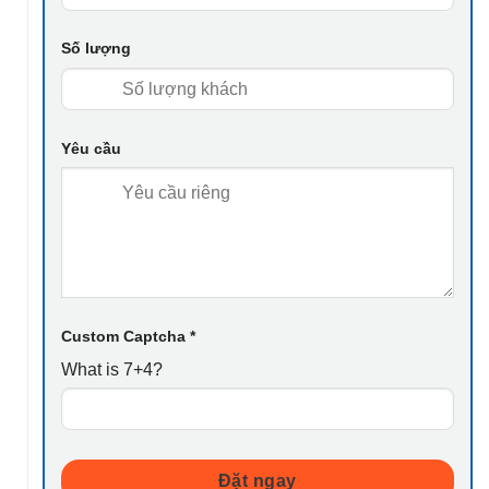
Số lượng
Địa
Yêu cầu
/
Time
Custom Captcha
*
What is 7+4?
Đặt ngay