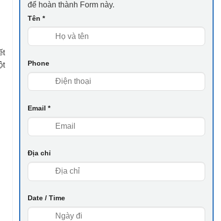
để hoàn thành Form này.
Tên
*
ết
Phone
ột
Email
*
Địa chỉ
Date / Time