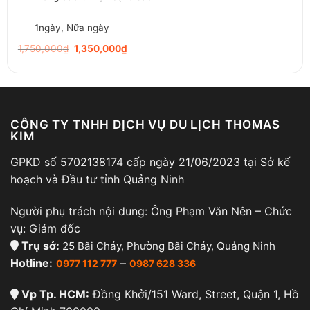
1ngày, Nữa ngày
Original
Current
1,750,000
₫
1,350,000
₫
price
price
was:
is:
1,750,000₫.
1,350,000₫.
CÔNG TY TNHH DỊCH VỤ DU LỊCH THOMAS
KIM
GPKD số 5702138174 cấp ngày 21/06/2023 tại Sở kế
hoạch và Đầu tư tỉnh Quảng Ninh
Người phụ trách nội dung: Ông Phạm Văn Nên – Chức
vụ: Giám đốc
Trụ sở:
25 Bãi Cháy, Phường Bãi Cháy, Quảng Ninh
Hotline:
–
0977 112 777
0987 628 336
Vp Tp. HCM:
Đồng Khởi/151 Ward, Street, Quận 1, Hồ