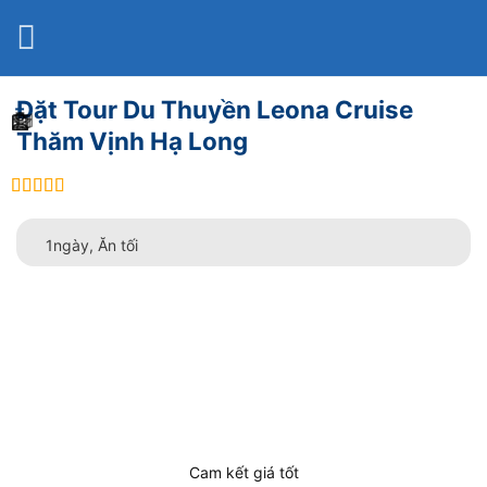
Bỏ
qua
nội
dung
Đặt Tour Du Thuyền Leona Cruise
Thăm Vịnh Hạ Long
out of 5
1ngày, Ăn tối
Cam kết giá tốt