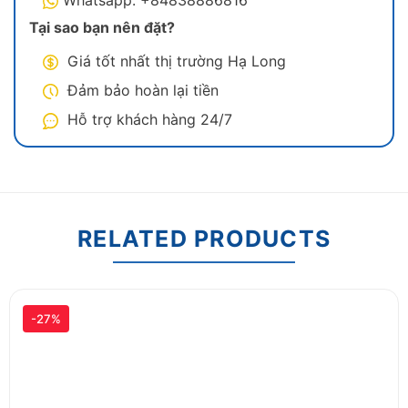
Whatsapp: +84838886816
đến những bữa ăn ngon miệng và đầy cảm xúc.
Tại sao bạn nên đặt?
Sundeck
Giá tốt nhất thị trường Hạ Long
Đảm bảo hoàn lại tiền
Hỗ trợ khách hàng 24/7
RELATED PRODUCTS
Du Thuyền Leona có khu vực sundeck cực chill
-27%
Khu sundeck rộng rãi là điểm nhấn đặc biệt của du
thuyền, nơi du khách có thể ngắm nhìn khung cảnh