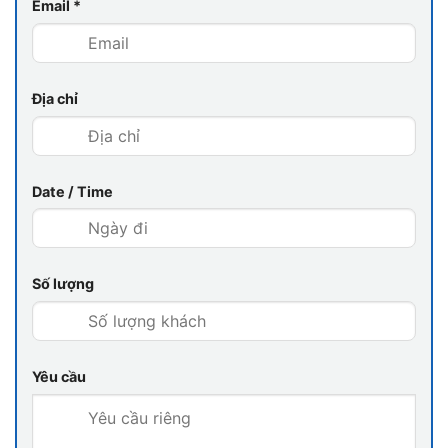
Email
*
Địa chỉ
Date / Time
Thiết kế nổi bật, sang trọng của du thuyền du thuyền
Leona Cruise
Số lượng
Trên du thuyền, du khách có thể thư giãn tại bể
bơi bốn mùa với tầm nhìn hướng ra biển trời bao
Yêu cầu
la. Đây là nơi lý tưởng để ngâm mình trong làn
nước mát và tận hưởng bầu không khí trong lành
giữa thiên nhiên hùng vĩ.