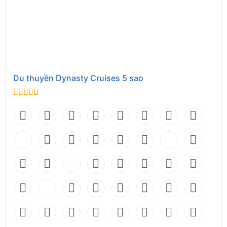
hoàng hôn rực rỡ buông xuống trên vịnh, nhâm nhi
ly cocktail và tận hưởng những phút giây thư thái
hiếm có. Ngoài ra, Leona Cruise còn mang đến
nhiều hoạt động giải trí hấp dẫn như chèo thuyền
kayak, bơi lội hay thưởng thức tiệc trà chiều giữa
không gian lãng mạn.
Du thuyền Dynasty Cruises 5 sao
Khu vui chơi trẻ em
0
out of 5
Đặc biệt, du thuyền còn có khu vui chơi dành riêng
cho trẻ em, giúp các bé có những phút giây vui
tươi trong khi bố mẹ an tâm tận hưởng hành trình
nghỉ dưỡng. Với hệ thống tiện ích đa dạng và dịch
vụ hoàn hảo, Leona Cruise chính là lựa chọn lý
tưởng cho mọi du khách mong muốn trải nghiệm
một chuyến du ngoạn sang trọng và trọn vẹn trên
Vịnh Hạ Long.
Lịch trình tour du thuyền Leona Cruise