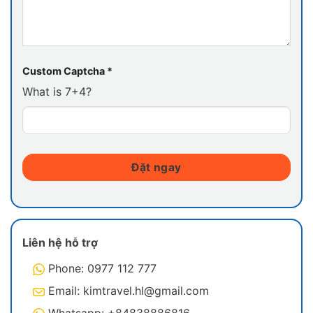
Nhà hàng
Custom Captcha
*
What is 7+4?
Đặt ngay
Liên hệ hỗ trợ
Nhà hàng cao cấp trên Leona phục vụ thực đơn
Phone: 0977 112 777
phong phú, kết hợp tinh hoa ẩm thực Á – Âu được
Email: kimtravel.hl@gmail.com
chế biến bởi các đầu bếp chuyên nghiệp, mang