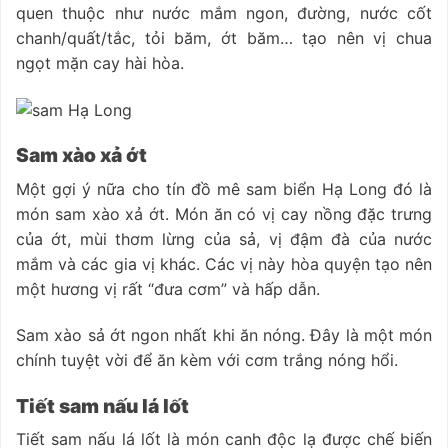
quen thuộc như nước mắm ngon, đường, nước cốt
chanh/quất/tắc, tỏi băm, ớt băm… tạo nên vị chua
ngọt mặn cay hài hòa.
Sam xào xả ớt
Một gợi ý nữa cho tín đồ mê sam biển Hạ Long đó là
món sam xào xả ớt. Món ăn có vị cay nồng đặc trưng
của ớt, mùi thơm lừng của sả, vị đậm đà của nước
mắm và các gia vị khác. Các vị này hòa quyện tạo nên
một hương vị rất “đưa cơm” và hấp dẫn.
Sam xào sả ớt ngon nhất khi ăn nóng. Đây là một món
chính tuyệt vời để ăn kèm với cơm trắng nóng hổi.
Tiết sam nấu lá lốt
Tiết sam nấu lá lốt là món canh độc lạ được chế biến