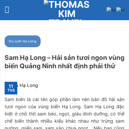
Bỏ
qua
nội
dung
Du Lịch Hạ Long
Sam Hạ Long – Hải sản tươi ngon vùng
biển Quảng Ninh nhất định phải thử
11
Th5
Sam biển là cái tên góp phần làm nên bản đồ hải sản
tươi ngon của vùng biển Hạ Long. Sam Hạ Long đặc
biệt ở chỗ thịt sam béo, ngọt, giàu dinh dưỡng, có thể
chế biến thành nhiều kiểu khác nhau như trứng sam
nướng, miến sam, sam xào chua ngọt… Nếu bạn cũng