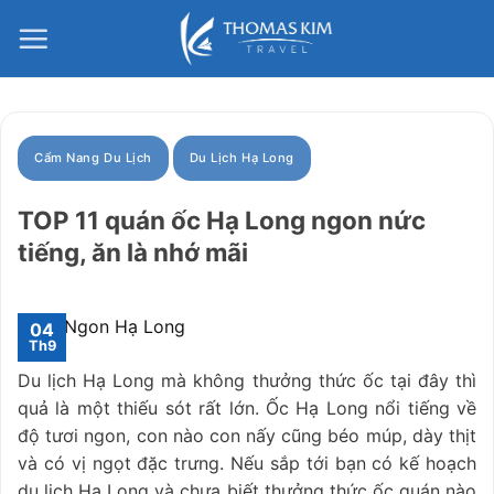
Bỏ
qua
nội
dung
Cẩm Nang Du Lịch
Du Lịch Hạ Long
TOP 11 quán ốc Hạ Long ngon nức
tiếng, ăn là nhớ mãi
04
Th9
Du lịch Hạ Long mà không thưởng thức ốc tại đây thì
quả là một thiếu sót rất lớn. Ốc Hạ Long nổi tiếng về
độ tươi ngon, con nào con nấy cũng béo múp, dày thịt
và có vị ngọt đặc trưng. Nếu sắp tới bạn có kế hoạch
du lịch Hạ Long và chưa biết thưởng thức ốc quán nào