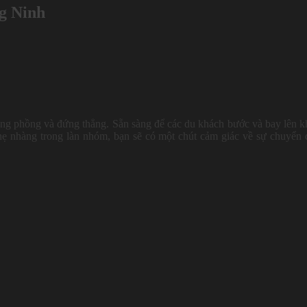
ng Ninh
ăng phồng và đứng thẳng. Sẵn sàng để các du khách bước và bay lên 
hẹ nhàng trong làn nhóm, bạn sẽ có một chút cảm giác về sự chuyển