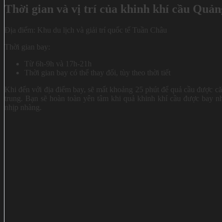
Thời gian và vị trí của khinh khí cầu Quả
Địa điểm: Khu du lịch và giải trí quốc tế Tuần Châu
Thời gian bay:
Từ 6h-9h và 17h-21h
Thời gian bay có thể thay đổi, tùy theo thời tiết
Khi đến với địa điểm bay, sẽ mất khoảng 25 phút để quả cầu được c
trung. Bạn sẽ hoàn toàn yên tâm khi quả khinh khí cầu được bay n
nhịp nhàng.