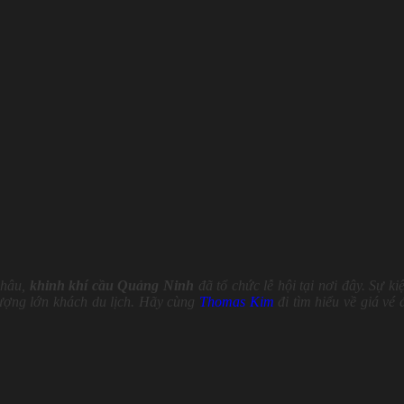
Châu,
khinh khí cầu Quảng Ninh
đã tổ chức lễ hội tại nơi đây. Sự ki
lượng lớn khách du lịch. Hãy cùng
Thomas Kim
đi tìm hiểu về giá vé 