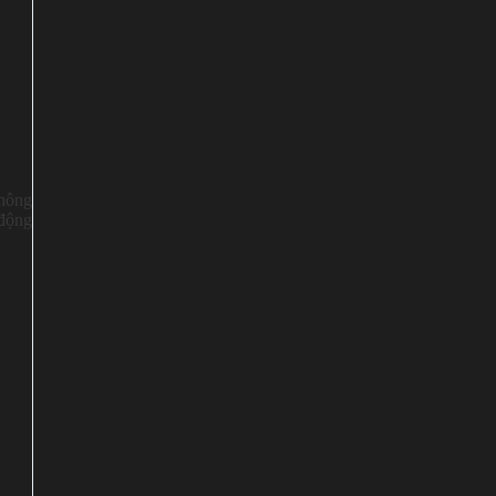
không
 động