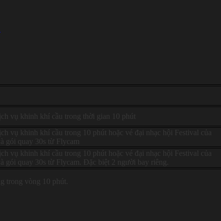
h
ch vụ khinh khí cầu trong thời gian 10 phút
ch vụ khinh khí cầu trong 10 phút hoặc vé đại nhạc hội Festival của
à gói quay 30s từ Flycam
ch vụ khinh khí cầu trong 10 phút hoặc vé đại nhạc hội Festival của
 gói quay 30s từ Flycam. Đặc biệt 2 người bay riêng.
g trong vòng 10 phút.