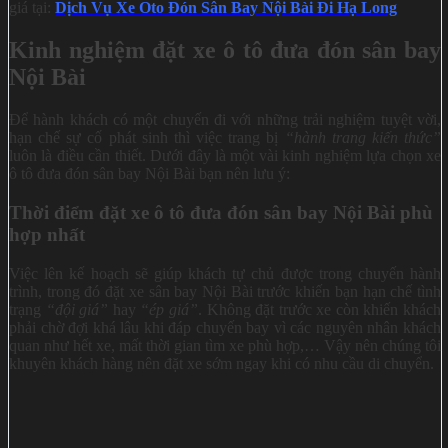
giá tại:
Dịch Vụ Xe Oto Đón Sân Bay Nội Bài Đi Hạ Long
Kinh nghiệm đặt xe ô tô đưa đón sân bay
Nội Bài
Để hành khách có một chuyến đi với những trải nghiệm tuyệt vời,
hạn chế sự cố phát sinh thì việc trang bị
“hành trang kiến thức”
luôn là điều cần thiết. Dưới đây là một vài kinh nghiệm lựa chọn xe
ô tô đưa đón sân bay Nội Bài bạn nên lưu ý:
Thời điểm đặt xe ô tô đưa đón sân bay Nội Bài phù
hợp nhất
Việc lên kế hoạch sẽ giúp khách tự chủ được trong chuyến hành
trình, trong đó đặt xe sân bay Nội Bài trước khiến bạn hạn chế tình
trạng
“đội giá”
hay
“ép giá”
. Không đặt trước xe còn khiến khách
phải chờ đợi khá lâu khi đáp chuyến bay vì các nguyên nhân khách
quan như hết xe, mất thời gian tìm xe phù hợp,… Vậy nên chúng tôi
khuyên khách hàng nên đặt xe sớm ngay khi có nhu cầu di chuyển.