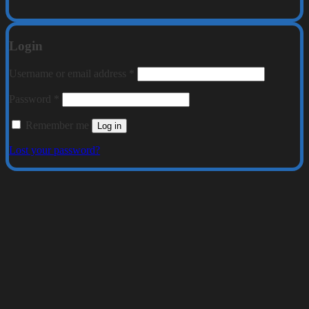
Login
Required
Username or email address
*
Required
Password
*
Remember me
Log in
Lost your password?