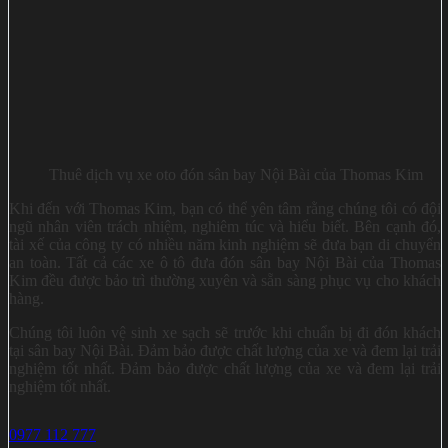
Thuê dịch vụ xe oto đón sân bay Nội Bài của Thomas Kim
Khi đến với Thomas Kim, bạn có thể yên tâm rằng chúng tôi có đội
ngũ nhân viên trách nhiệm, nghiêm túc và hiểu biết. Bên cạnh đó,
tài xế của công ty có nhiều năm kinh nghiệm sẽ đưa bạn di chuyển
an toàn. Tất cả các xe ô tô đưa đón sân bay Nội Bài của Thomas
Kim đều được bảo trì thường xuyên và sẵn sàng phục vụ cho khách
hàng.
Chúng tôi luôn vệ sinh xe sạch sẽ trước khi chuẩn bị đi đón khách
tại sân bay Nội Bài. Đảm bảo được chất lượng của xe và đem lại trải
nghiệm tốt nhất. Đảm bảo được chất lượng của xe và đem lại trải
nghiệm tốt nhất.
0977 112 777