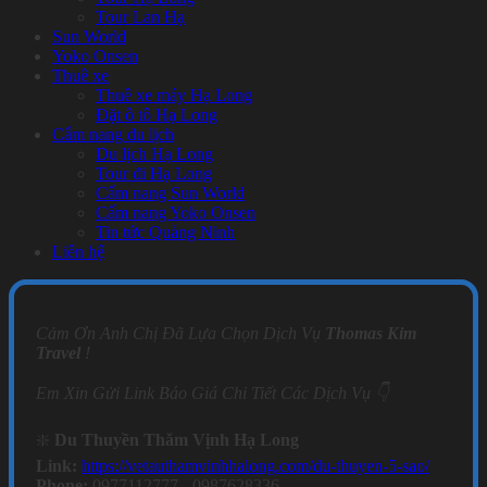
Tour Lan Hạ
Sun World
Yoko Onsen
Thuê xe
Thuê xe máy Hạ Long
Đặt ô tô Hạ Long
Cẩm nang du lịch
Du lịch Hạ Long
Tour đi Hạ Long
Cẩm nang Sun World
Cẩm nang Yoko Onsen
Tin tức Quảng Ninh
Liên hệ
Cảm Ơn Anh Chị Đã Lựa Chọn Dịch Vụ
Thomas Kim
Travel
!
Em Xin Gửi Link Báo Giá Chi Tiết Các Dịch Vụ 👇
❇️
Du Thuyền Thăm Vịnh Hạ Long
Link:
https://vetauthamvinhhalong.com/du-thuyen-5-sao/
Phone:
0977112777 - 0987628336