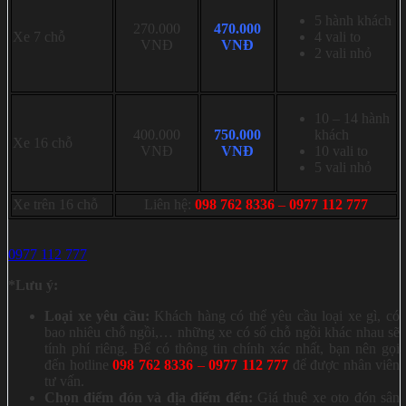
5 hành khách
270.000
470.000
Xe 7 chỗ
4 vali to
VNĐ
VNĐ
2 vali nhỏ
10 – 14 hành
400.000
750.000
khách
Xe 16 chỗ
VNĐ
VNĐ
10 vali to
5 vali nhỏ
Xe trên 16 chỗ
Liên hệ:
098 762 8336
–
0977 112 777
0977 112 777
*Lưu ý:
Loại xe yêu cầu:
Khách hàng có thể yêu cầu loại xe gì, có
bao nhiêu chỗ ngồi,… những xe có số chỗ ngồi khác nhau sẽ
tính phí riêng. Để có thông tin chính xác nhất, bạn nên gọi
đến hotline
098 762 8336
–
0977 112 777
để được nhân viên
tư vấn.
Chọn điểm đón và địa điểm đến:
Giá thuê xe oto đón sân