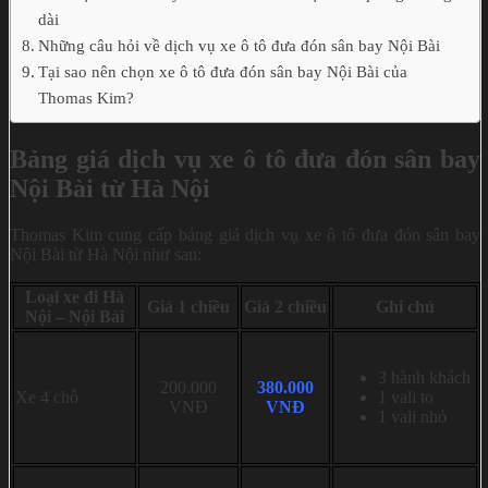
dài
Những câu hỏi về dịch vụ xe ô tô đưa đón sân bay Nội Bài
Tại sao nên chọn xe ô tô đưa đón sân bay Nội Bài của
Thomas Kim?
Bảng giá dịch vụ xe ô tô đưa đón sân bay
Nội Bài từ Hà Nội
Thomas Kim cung cấp bảng giá dịch vụ xe ô tô đưa đón sân bay
Nội Bài từ Hà Nội như sau:
Loại xe đi Hà
Giá 1 chiều
Giá 2 chiều
Ghi chú
Nội – Nội Bài
3 hành khách
200.000
380.000
Xe 4 chỗ
1 vali to
VNĐ
VNĐ
1 vali nhỏ