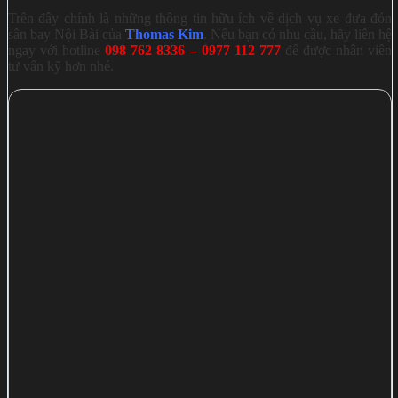
Trên đây chính là những thông tin hữu ích về dịch vụ xe đưa đón
sân bay Nội Bài của
Thomas Kim
. Nếu bạn có nhu cầu, hãy liên hệ
ngay với hotline
098 762 8336
–
0977 112 777
để được nhân viên
tư vấn kỹ hơn nhé.