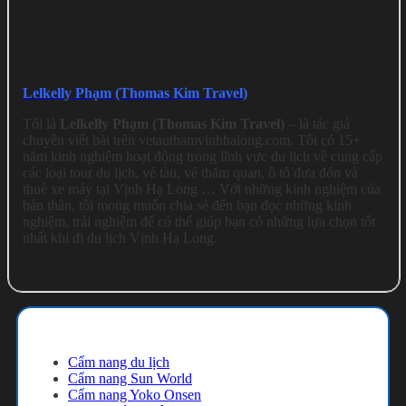
Lelkelly Phạm (Thomas Kim Travel)
Tôi là
Lelkelly Phạm (Thomas Kim Travel)
– là tác giả
chuyên viết bài trên vetauthamvinhhalong.com. Tôi có 15+
năm kinh nghiệm hoạt động trong lĩnh vực du lịch về cung cấp
các loại tour du lịch, vé tàu, vé thăm quan, ô tô đưa đón và
thuê xe máy tại Vịnh Hạ Long … Với những kinh nghiệm của
bản thân, tôi mong muốn chia sẻ đến bạn đọc những kinh
nghiệm, trải nghiệm để có thể giúp bạn có những lựa chọn tốt
nhất khi đi du lịch Vịnh Hạ Long.
Cẩm nang du lịch
Cẩm nang du lịch
Cẩm nang Sun World
Cẩm nang Yoko Onsen