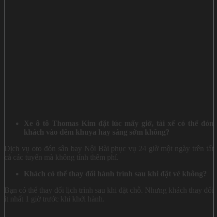
Xe ô tô Thomas Kim đặt lúc mấy giờ, tài xế có thể đón
khách vào đêm khuya hay sáng sớm không?
Dịch vụ oto đón sân bay Nội Bài phục vụ 24 giờ một ngày trên tất
cả các tuyến mà không tính thêm phí.
Khách có thể thay đổi hành trình sau khi đặt vé không?
Bạn có thể thay đổi lịch trình sau khi đặt chỗ. Nhưng khách thay đổi
ít nhất 1 giờ trước khi khởi hành.