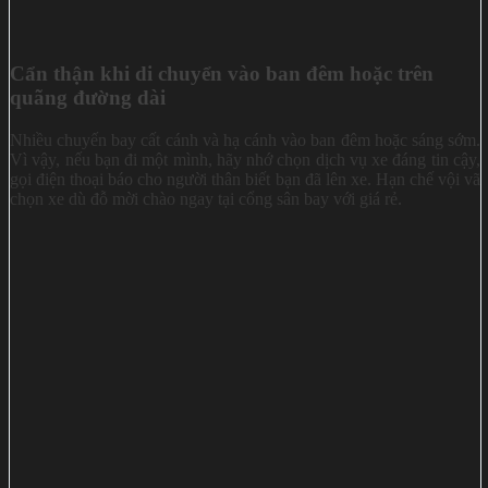
Cẩn thận khi di chuyển vào ban đêm hoặc trên
quãng đường dài
Nhiều chuyến bay cất cánh và hạ cánh vào ban đêm hoặc sáng sớm.
Vì vậy, nếu bạn đi một mình, hãy nhớ chọn dịch vụ xe đáng tin cậy,
gọi điện thoại báo cho người thân biết bạn đã lên xe. Hạn chế vội vã
chọn xe dù đỗ mời chào ngay tại cổng sân bay với giá rẻ.