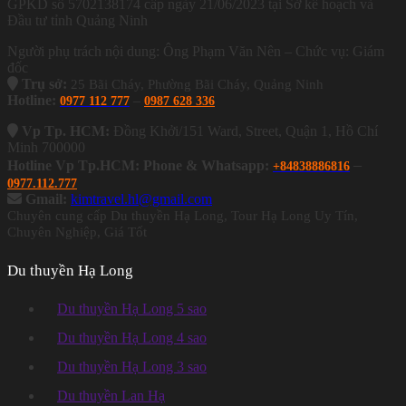
GPKD số 5702138174 cấp ngày 21/06/2023 tại Sở kế hoạch và
Đầu tư tỉnh Quảng Ninh
Người phụ trách nội dung: Ông Phạm Văn Nên – Chức vụ: Giám
đốc
Trụ sở:
25 Bãi Cháy, Phường Bãi Cháy, Quảng Ninh
Hotline:
–
0977 112 777
0987 628 336
Vp Tp. HCM:
Đồng Khởi/151 Ward, Street, Quận 1, Hồ Chí
Minh 700000
–
Hotline Vp Tp.HCM: Phone & Whatsapp:
+84838886816
0977.112.777
Gmail:
kimtravel.hl@gmail.com
Chuyên cung cấp Du thuyền Hạ Long, Tour Hạ Long Uy Tín,
Chuyên Nghiệp, Giá Tốt
Du thuyền Hạ Long
Du thuyền Hạ Long 5 sao
Du thuyền Hạ Long 4 sao
Du thuyền Hạ Long 3 sao
Du thuyền Lan Hạ