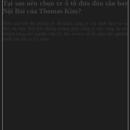
Tại sao nên chọn xe ô tô đưa đón sân bay
Nội Bài của Thomas Kim?
Hiện nay trên thị trường có rất nhiều công ty cho thuê dịch vụ xe
đón sân bay Nội Bài nhưng không phải công ty nào cũng uy tín.
Khách hàng nên nghiên cứu kỹ, đọc review và tự mình trải nghiệm
trước khi đưa ra lựa chọn.