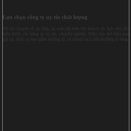
Lựa chọn công ty uy tín chất lượng
Để có chuyến đi an tâm, an toàn tốt hơn hết khách du lịch nên tìm
hiểu trước các hãng xe uy tín, chuyên nghiệp. Điều này thể hiện qua
giá cả, dịch vụ bao gồm những gì, có chính sách bồi thường rõ ràng,
….