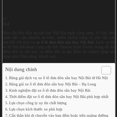
17
Th4
Nhu cầu đưa đón tại sân bay Nội Bài ngày càng tăng. Vì vậy, bên
cạnh việc vận chuyển an toàn, nhiều khách hàng có yêu cầu cao
hơn đối với dịch vụ
xe ô tô đưa đón sân bay Nội Bài
.
Dịch vụ đặt
xe đi Nội Bài được cung cấp bởi Thomas Kim Travel, trong đó địa
điểm đón là sân bay và điểm đến là địa điểm do khách hàng lựa
chọn như: Nhà riêng, khách sạn,….
Nội dung chính
Bảng giá dịch vụ xe ô tô đưa đón sân bay Nội Bài từ Hà Nội
Bảng giá xe ô tô đưa đón sân bay Nội Bài – Hạ Long
Kinh nghiệm đặt xe ô tô đưa đón sân bay Nội Bài
Thời điểm đặt xe ô tô đưa đón sân bay Nội Bài phù hợp nhất
Lựa chọn công ty uy tín chất lượng
Lựa chọn kích thước xe phù hợp
Cẩn thận khi di chuyển vào ban đêm hoặc trên quãng đường