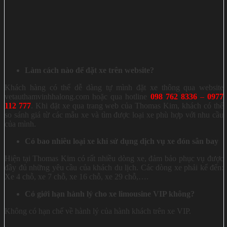
Làm cách nào để đặt xe trên website?
Khách hàng có thể dễ dàng tự mình đặt xe thông qua website
vetauthamvinhhalong.com hoặc qua hotline
098 762 8336
–
0977
112 777
. Khi đặt xe qua trang web của Thomas Kim, khách có thể
so sánh giá từ các mẫu xe và tìm được loại xe phù hợp với nhu cầu
của mình.
Có bao nhiêu loại xe khi sử dụng dịch vụ xe đón sân bay
Hiện tại Thomas Kim có rất nhiều dòng xe, đảm bảo phục vụ được
đầy đủ những yêu cầu của khách du lịch. Các dòng xe phải kể đến:
Xe 4 chỗ, xe 7 chỗ, xe 16 chỗ, xe 29 chỗ,….
Có giới hạn hành lý cho xe limousine VIP không?
Không có hạn chế về hành lý của hành khách trên xe VIP.