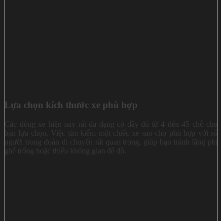
Lựa chọn kích thước xe phù hợp
Các dòng xe hiện nay rất đa dạng có đầy đủ từ 4 đến 45 chỗ cho
bạn lựa chọn. Việc tìm kiếm một chiếc xe sao cho phù hợp với số
người trong đoàn di chuyển rất quan trọng, giúp bạn tránh lãng phí
ghế trống hoặc thiếu không gian để đồ.