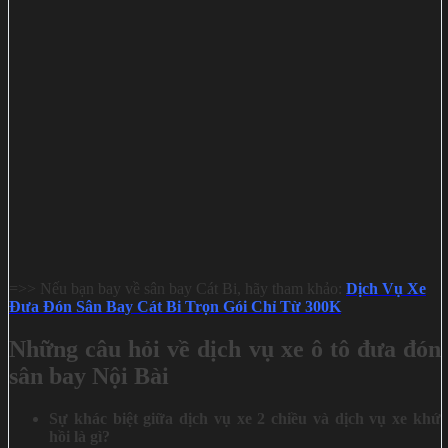
=>> Nếu bạn bay về sân bay Cát Bi, hãy tham khảo:
Dịch Vụ Xe
Đưa Đón Sân Bay Cát Bi Trọn Gói Chỉ Từ 300K
Những câu hỏi về dịch vụ xe ô tô đưa đón
sân bay Nội Bài
Sự khác biệt giữa dịch vụ xe 2 chiều và dịch vụ xe khứ
hồi là gì?