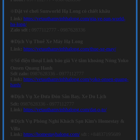
❇️
Đặt vé chơi Sunworld Hạ Long có chiết khấu
Link:
https://vetauthamvinhhalong.com/gia-ve-sun-world-
ha-long/
Zalo sdt :
0977112777 - 0987628336
❇️Dịch Vụ Thuê Xe Máy Hạ Long
Link:
https://vetauthamvinhhalong.com/thue-xe-may/
❇️
Số điện thoại Link báo giá Vé tắm khoáng Nóng Yoko
Onsen Quang Hanh
Sdt zalo:
0987628336 - 0977112777
Link:
https://vetauthamvinhhalong.com/yoko-onsen-quang-
hanh/
❇️Dịch Vụ Xe Đưa Đón Sân Bay, Xe Du Lịch
Sdt:
0987628336 - 0977112777
Link:
https://vetauthamvinhhalong.com/dat-o-to/
❇️Dịch Vụ Phòng Nghỉ Khách Sạn Kim’s Homestay &
Villa
Link:
https://homestayhalong.com/
sđt : +84837195689