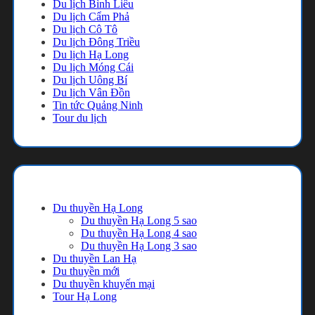
Du lịch Bình Liêu
Du lịch Cẩm Phả
Du lịch Cô Tô
Du lịch Đông Triều
Du lịch Hạ Long
Du lịch Móng Cái
Du lịch Uông Bí
Du lịch Vân Đồn
Tin tức Quảng Ninh
Tour du lịch
Danh mục
Du thuyền Hạ Long
Du thuyền Hạ Long 5 sao
Du thuyền Hạ Long 4 sao
Du thuyền Hạ Long 3 sao
Du thuyền Lan Hạ
Du thuyền mới
Du thuyền khuyến mại
Tour Hạ Long