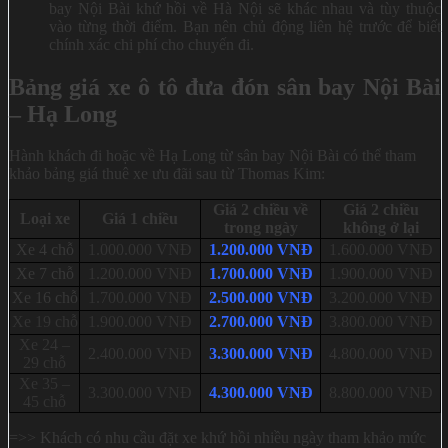
bay Nội Bài khứ hồi về Hà Nội sẽ khác nhau và tùy thuộc
vào từng thời điểm. Bạn nên chủ động liên hệ trước để biết
chính xác chi phí cho chuyến đi.
Bảng giá xe ô tô đưa đón sân bay Nội Bài
– Hạ Long
Hành khách đi hoặc về Hạ Long từ sân bay Nội Bài có thể tham
khảo bảng giá thuê xe ưu đãi sau từ Thomas Kim:
Giá 2 chiều về
Giá 2 chiều
Loại xe
Giá 1 chiều
trong ngày
không ở lại
Xe 4 chỗ
1
.000.000 VNĐ
1.200.000 VNĐ
1.600.000 VNĐ
Xe 7 chỗ
1.200.000 VNĐ
1.700.000 VNĐ
1.900.000 VNĐ
Xe 16 chỗ
1.700.000 VNĐ
2.500.000 VNĐ
3.200.000 VNĐ
Xe 19 chỗ
1.900.000 VNĐ
2.700.000 VNĐ
3.800.000 VNĐ
Xe 24 –
2.400.000 VNĐ
3.300.000 VNĐ
4.800.000 VNĐ
29 chỗ
Xe 35 –
3.300.000 VNĐ
4.300.000 VNĐ
8.800.0
00 VNĐ
45 chỗ
=>> Khách có nhu cầu đặt xe khứ hồi nhiều ngày tham khảo mức