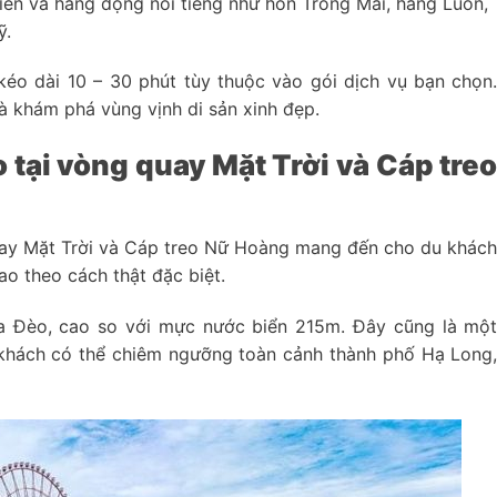
iển và hang động nổi tiếng như hòn Trống Mái, hang Luồn,
ỹ.
éo dài 10 – 30 phút tùy thuộc vào gói dịch vụ bạn chọn
à khám phá vùng vịnh di sản xinh đẹp.
 tại vòng quay Mặt Trời và Cáp tre
uay Mặt Trời và Cáp treo Nữ Hoàng mang đến cho du khác
ao theo cách thật đặc biệt.
a Đèo, cao so với mực nước biển 215m. Đây cũng là mộ
 khách có thể chiêm ngưỡng toàn cảnh thành phố Hạ Long