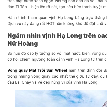
trên mặt nước xanh ngọc. Những hòn đảo đá vôi, bãi b
đảo Ti Tốp… hiện lên rõ nét, tạo nên bức tranh tuyệt m
Hành trình tham quan vịnh Hạ Long bằng trực thăng k
Dịch vụ này đang rất HOT nên không khó để đặt chỗ v
Ngắm nhìn vịnh Hạ Long trên cao
Nữ Hoàng
Sở hữu độ cao lý tưởng so với mặt nước biển, vòng q
cơ hội chiêm ngưỡng toàn cảnh vịnh Hạ Long từ trên c
Vòng quay Mặt Trời Sun Wheel
nằm trên đỉnh đồi B
trong những vòng quay cao nhất thế giới. Từ đây, du
cầu Bãi Cháy và vẻ đẹp hùng vĩ của vịnh Hạ Long.