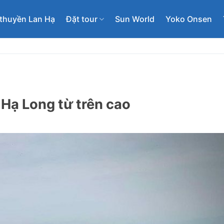
thuyền Lan Hạ
Đặt tour
Sun World
Yoko Onsen
 Hạ Long từ trên cao