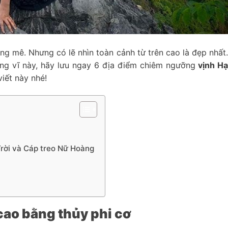
g mê. Nhưng có lẽ nhìn toàn cảnh từ trên cao là đẹp nhất
g vĩ này, hãy lưu ngay 6 địa điểm chiêm ngưỡng
vịnh H
viết này nhé!
Trời và Cáp treo Nữ Hoàng
cao bằng thủy phi cơ