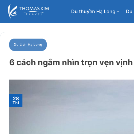
Bỏ
qua
Du thuyền Hạ Long
Du 
nội
dung
Du Lịch Hạ Long
6 cách ngắm nhìn trọn vẹn vịnh
28
Th1