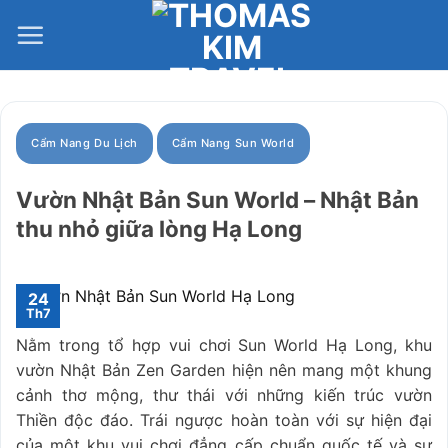
Bỏ
qua
nội
dung
Cẩm Nang Du Lịch
Cẩm Nang Sun World
Vườn Nhật Bản Sun World – Nhật Bản
thu nhỏ giữa lòng Hạ Long
24
Th7
Nằm trong tổ hợp vui chơi Sun World Hạ Long, khu
vườn Nhật Bản Zen Garden hiện nên mang một khung
cảnh thơ mộng, thư thái với những kiến trúc vườn
Thiền độc đáo. Trái ngược hoàn toàn với sự hiện đại
của một khu vui chơi đẳng cấp chuẩn quốc tế và sự