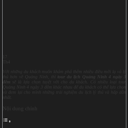
17
Th4
Với những du khách muốn khám phá thêm nhiều điều mới lạ và lý
thú hơn về Quảng Ninh, thì
tour du lịch Quảng Ninh 4 ngày 3
đêm
sẽ là lựa chọn tuyệt vời cho du khách. Có nhiều loại tour
Quảng Ninh 4 ngày 3 đêm khác nhau để du khách có thể lựa chọn
và đem lại cho mình những trải nghiệm du lịch lý thú và hấp dẫn
nhất.
Nội dung chính