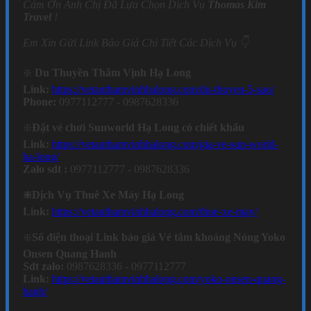
Cảm Ơn Anh Chị Đã Lựa Chọn Dịch Vụ
Thomas Kim
Travel
!
Em Xin Gửi Link Báo Giá Chi Tiết Các Dịch Vụ 👇
❇️
Du Thuyền Thăm Vịnh Hạ Long
Link:
https://vetauthamvinhhalong.com/du-thuyen-5-sao/
Phone:
0977112777 - 0987628336
❇️
Đặt vé chơi Sunworld Hạ Long có chiết khấu
Link:
https://vetauthamvinhhalong.com/gia-ve-sun-world-
ha-long/
Zalo sdt :
0977112777 - 0987628336
❇️Dịch Vụ Thuê Xe Máy Hạ Long
Link:
https://vetauthamvinhhalong.com/thue-xe-may/
❇️
Số điện thoại Link báo giá Vé tắm khoáng Nóng Yoko
Onsen Quang Hanh
Sdt zalo:
0987628336 - 0977112777
Link:
https://vetauthamvinhhalong.com/yoko-onsen-quang-
hanh/