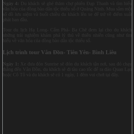
Ngày 4:
Du khách sẽ ghé thăm chợ phiên Đạp Thanh và tìm hiểu
văn hóa của đồng bào dân tộc thiểu số ở Quảng Ninh. Mua sắm một
số đồ lưu niệm và buổi chiều du khách lên xe để trở về điểm xuất
phát ban đầu.
Tour du lịch Hạ Long- Cẩm Phả- Ba Chẽ đem lại cho du khách
những trải nghiệm khám phá lý thú về thiên nhiên cũng như tìm
hiểu về văn hóa của đồng bào dân tộc thiểu số.
Lịch trình tour Vân Đồn- Tiên Yên- Bình Liêu
Ngày 1:
Xe đưa đón Sunrise sẽ đón du khách tận nơi, sau đó chạy
thẳng đến Vân Đồn, du khách sẽ đi tàu cao tốc để ra đảo Quan Lạn
hoặc Cô Tô và du khách sẽ có 1 ngày, 1 đêm vui chơi tại đây.