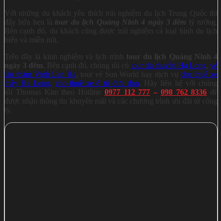
Với những du khách yêu thích trải nghiệm du lịch Trung Quốc thì
đây hứa hẹn là
tour du lịch Quảng Ninh 4 ngày 3 đêm
lý tưởng.
Bên cạnh đó, du khách cũng được trải nghiệm cả loại hình du lịch
biển và miền núi.
Trên đây là kinh nghiệm và lịch trình
tour du lịch Quảng Ninh 4
ngày 3 đêm
. Bên cạnh đó, chúng tôi có
tour du thuyền Hạ Long
,
vé
tàu thăm Vịnh Lan Hạ
, tour vé Sun World hay dịch vụ
cho thuê xe
máy Hạ Long
,
cho thuê xe ô tô đưa đón
. Hãy liên hệ với chúng
tôi Thomas Kim theo Hotline
0977 112 777
–
098 762 8336
để
được nhận thông tin khuyến mãi và các chương trình ưu đãi từ công
ty.