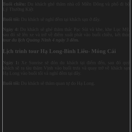
Buổi chiều:
Du khách ghé thăm nhà cổ Miền Đông và phố đi bộ
Lý Thường Kiệt
Buổi tối:
Du khách sẽ nghỉ đêm tại khách sạn ở đây.
Ngày 4:
Du khách sẽ ghé thăm thác Pạc Sủi và khe, khe Lục Mỹ,
sau đó sẽ lên xe và trở về điểm xuất phát vào buổi chiều, kết thúc
tour du lịch Quảng Ninh 4 ngày 3 đêm.
Lịch trình tour Hạ Long-Bình Liêu- Móng Cái
Ngày 1:
Xe Sunrise sẽ đón du khách tại điểm đến, sau đó quý
khách sẽ ra tàu thăm Vịnh vào buổi trưa và quay trở về khách sạn
Hạ Long vào buổi tối và nghỉ đêm tại đây.
Buổi tối:
Du khách sẽ thăm quan tự do Hạ Long.