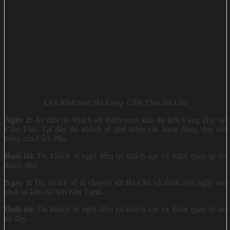
Lịch trình tour Hạ Long- Cẩm Phả- Ba Chẽ
Ngày 2:
Xe đưa du khách tới thăm quan khu du lịch Vũng Đục tại
Cẩm Phả. Tại đây du khách sẽ ghé thăm các hang động đẹp nổi
tiếng của Cẩm Phả.
Buổi tối:
Du khách sẽ nghỉ đêm tại khách sạn và thăm quan tự do
thành phố.
Ngày 3:
Du khách sẽ di chuyển tới Ba Chẽ và dành một ngày vui
chơi tại khu du lịch Khe Lạnh.
Buổi tối:
Du khách sẽ nghỉ đêm tại khách sạn và thăm quan tự do
tại đây.