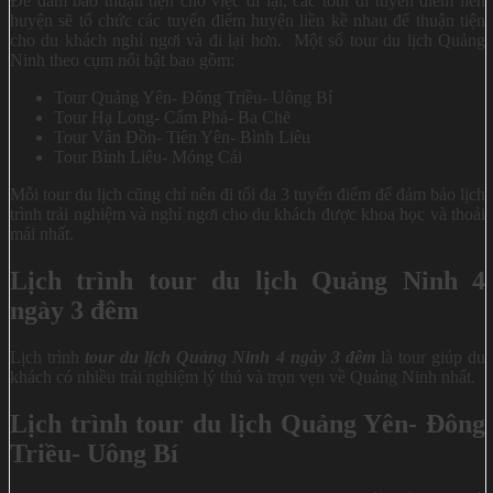
Để đảm bảo thuận tiện cho việc đi lại, các tour đi tuyến điểm liên
huyện sẽ tổ chức các tuyến điểm huyện liền kề nhau để thuận tiện
cho du khách nghỉ ngơi và đi lại hơn. Một số tour du lịch Quảng
Ninh theo cụm nổi bật bao gồm:
Tour Quảng Yên- Đông Triều- Uông Bí
Tour Hạ Long- Cẩm Phả- Ba Chẽ
Tour Vân Đồn- Tiên Yên- Bình Liêu
Tour Bình Liêu- Móng Cái
Mỗi tour du lịch cũng chỉ nên đi tối đa 3 tuyến điểm để đảm bảo lịch
trình trải nghiệm và nghỉ ngơi cho du khách được khoa học và thoải
mái nhất.
Lịch trình tour du lịch Quảng Ninh 4
ngày 3 đêm
Lịch trình
tour du lịch Quảng Ninh 4 ngày 3 đêm
là tour giúp du
khách có nhiều trải nghiệm lý thú và trọn vẹn về Quảng Ninh nhất.
Lịch trình tour du lịch Quảng Yên- Đông
Triều- Uông Bí