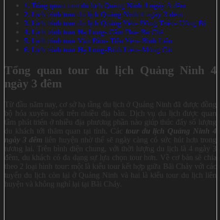
Tổng quan tour du lịch Quảng Ninh 4 ngày 3 đêm
Lịch trình tour du lịch Quảng Ninh 4 ngày 3 đêm
Lịch trình tour du lịch Quảng Yên- Đông Triều- Uông Bí
Lịch trình tour Hạ Long- Cẩm Phả- Ba Chẽ
Lịch trình tour Vân Đồn- Tiên Yên- Bình Liêu
Lịch trình tour Hạ Long-Bình Liêu- Móng Cái
Tổng quan tour du lịch Quảng Ninh 4
ngày 3 đêm
Từ đầu năm nay, cơ sở hạ tầng du lịch ở Quảng Ninh đã được đồng
bộ hóa xuyên suốt trên nhiều địa bàn. Dịch vụ du lịch được quan
tâm phát triển ở nhiều địa phương phần nào giúp thúc đẩy số lượng
du khách tới thăm quan tại tỉnh. Các
tour du lịch Quảng Ninh 4
ngày 3 đêm
liên huyện nhờ thế sẽ ngày càng có sức hút hơn trong
tương lai. Trên bình diện chung, với thời lượng du lịch là 4 ngày 3
đêm, du khách có đa dạng sự lựa chọn tour hơn. Về cơ bản sẽ chia
theo 2 loại hình tour: một là kiểu tour kết hợp giữa Bãi Cháy với các
tuyến du lịch còn lại ở Quảng Ninh và hai là kiểu tour du lịch liên
huyện và không nghỉ lại tại Bãi Cháy.