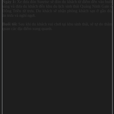
Ngày 1:
Xe đưa đón Sunrise sẽ đón du khách từ điểm đến vào buổi
sáng và đưa du khách đến khu du lịch sinh thái Quảng Ninh Gate ở
Đông Triều từ trưa. Du khách sẽ nhận phòng khách sạn ở gần đó,
ăn trưa và nghỉ ngơi.
Buổi tối:
Sau khi du khách vui chơi tại khu sinh thái, sẽ tự do thăm
quan các địa điểm xung quanh.