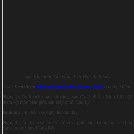
Lịch trình tour Vân Đồn- Tiên Yên- Bình Liêu
>>> Xem thêm:
Kinh nghiệm du lịch Quảng Ninh
3 ngày 2 đêm
Ngày 2:
Du khách quay lại cảng, sau đó sẽ đi lên Bình Liêu để
thăm cột mốc biên giới, săn mây ở núi Cao Ly.
Buổi tối:
Du khách sẽ nghỉ đêm tại đây.
Ngày 3:
Du khách sẽ lên Tiên Yên và ghé thăm Trung tâm văn hóa
các dân tộc vùng Đông Bắc.