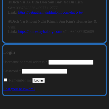
❇️Dịch Vụ Xe Đưa Đón Sân Bay, Xe Du Lịch
Sdt:
0987628336 - 0977112777
Link:
https://vetauthamvinhhalong.com/dat-o-to/
❇️Dịch Vụ Phòng Nghỉ Khách Sạn Kim’s Homestay &
Villa
Link:
https://homestayhalong.com/
sđt : +84837195689
Login
Required
Username or email address
*
Required
Password
*
Remember me
Log in
Lost your password?