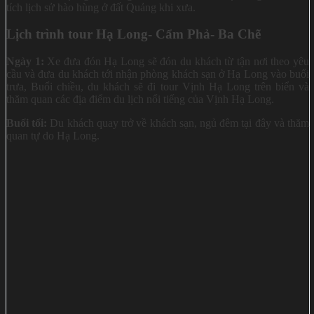
tích lịch sử hào hùng ở đất Quảng khi xưa.
Lịch trình tour Hạ Long- Cẩm Phả- Ba Chẽ
Ngày 1:
Xe đưa đón Hạ Long sẽ đón du khách từ tận nơi theo yêu
cầu và đưa du khách tới nhận phòng khách sạn ở Hạ Long vào buổi
trưa, Buổi chiều, du khách sẽ đi tour Vịnh Hạ Long trên biển và
thăm quan các địa điểm du lịch nổi tiếng của Vịnh Hạ Long.
Buổi tối:
Du khách quay trở về khách sạn, ngủ đêm tại đây và thăm
quan tự do Hạ Long.