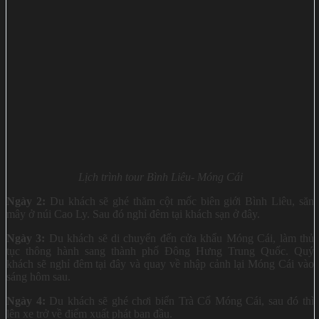
Lịch trình tour Bình Liêu- Móng Cái
Ngày 2:
Du khách sẽ ghé thăm cột mốc biên giới Bình Liêu, săn
mây ở núi Cao Ly. Sau đó nghỉ đêm tại khách sạn ở đây.
Ngày 3:
Du khách sẽ di chuyển đến cửa khẩu Móng Cái, làm thủ
tục thông hành sang thành phố Đông Hưng Trung Quốc. Quý
khách sẽ nghỉ đêm tại đây và quay về nhập cảnh lại Móng Cái vào
sáng hôm sau.
Ngày 4:
Du khách sẽ ghé chơi biển Trà Cổ Móng Cái, sau đó thì
lên xe trở về điểm xuất phát ban đầu.