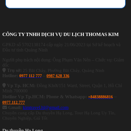
CÔNG TY TNHH DỊCH VỤ DU LỊCH THOMAS KIM
GPKD số 5702138174 cấp ngày 21/06/2023 tại Sở kế hoạch và
Đầu tư tỉnh Quảng Ninh
Người phụ trách nội dung: Ông Phạm Văn Nên – Chức vụ: Giám
đốc
Trụ sở:
25 Bãi Cháy, Phường Bãi Cháy, Quảng Ninh
Hotline:
–
0977 112 777
0987 628 336
Vp Tp. HCM:
Đồng Khởi/151 Ward, Street, Quận 1, Hồ Chí
Minh 700000
–
Hotline Vp Tp.HCM: Phone & Whatsapp:
+84838886816
0977.112.777
Gmail:
kimtravel.hl@gmail.com
Chuyên cung cấp Du thuyền Hạ Long, Tour Hạ Long Uy Tín,
Chuyên Nghiệp, Giá Tốt
Du thuyền Hạ Long