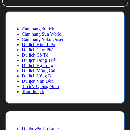
Cẩm nang du lịch
Cẩm nang du lịch
Cẩm nang Sun World
Cẩm nang Yoko Onsen
Du lịch Bình Liêu
Du lịch Cẩm Phả
Du lịch Cô Tô
Du lịch Đông Triều
Du lịch Hạ Long
Du lịch Móng Cái
Du lịch Uông Bí
Du lịch Vân Đồn
Tin tức Quảng Ninh
Tour du lịch
Danh mục
Du thuyền Hạ Long