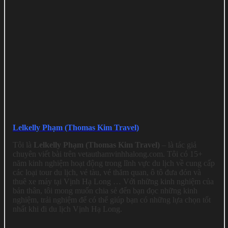
Lelkelly Phạm (Thomas Kim Travel)
Tôi là
Lelkelly Phạm (Thomas Kim Travel)
– là tác giả
chuyên viết bài trên vetauthamvinhhalong.com. Tôi có 15+
năm kinh nghiệm hoạt động trong lĩnh vực du lịch về cung cấp
các loại tour du lịch, vé tàu, vé thăm quan, ô tô đưa đón và
thuê xe máy tại Vịnh Hạ Long … Với những kinh nghiệm của
bản thân, tôi mong muốn chia sẻ đến bạn đọc những kinh
nghiệm, trải nghiệm để có thể giúp bạn có những lựa chọn tốt
nhất khi đi du lịch Vịnh Hạ Long.