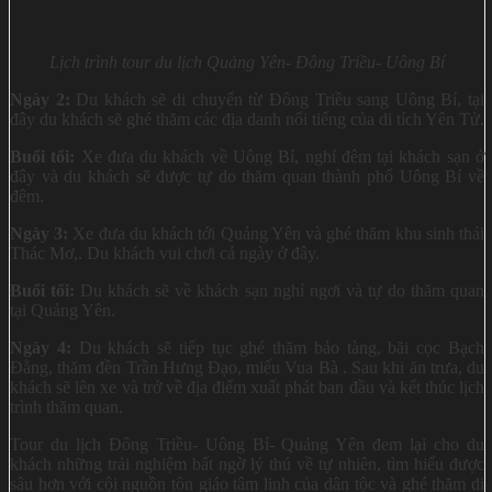
Lịch trình tour du lịch Quảng Yên- Đông Triều- Uông Bí
Ngày 2:
Du khách sẽ di chuyển từ Đông Triều sang Uông Bí, tại
đây du khách sẽ ghé thăm các địa danh nổi tiếng của di tích Yên Tử.
Buổi tối:
Xe đưa du khách về Uông Bí, nghỉ đêm tại khách sạn ở
đây và du khách sẽ được tự do thăm quan thành phố Uông Bí về
đêm.
Ngày 3:
Xe đưa du khách tới Quảng Yên và ghé thăm khu sinh thái
Thác Mơ,. Du khách vui chơi cả ngày ở đây.
Buổi tối:
Du khách sẽ về khách sạn nghỉ ngơi và tự do thăm quan
tại Quảng Yên.
Ngày 4:
Du khách sẽ tiếp tục ghé thăm bảo tàng, bãi cọc Bạch
Đằng, thăm đền Trần Hưng Đạo, miếu Vua Bà . Sau khi ăn trưa, du
khách sẽ lên xe và trở về địa điểm xuất phát ban đầu và kết thúc lịch
trình thăm quan.
Tour du lịch Đông Triều- Uông Bí- Quảng Yên đem lại cho du
khách những trải nghiệm bất ngờ lý thú về tự nhiên, tìm hiểu được
sâu hơn với cội nguồn tôn giáo tâm linh của dân tộc và ghé thăm di