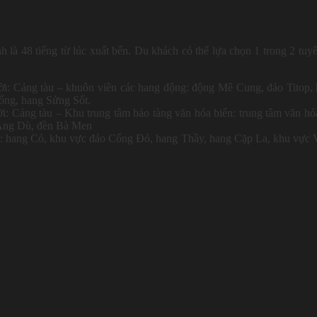
 là 48 tiếng từ lúc xuất bến. Du khách có thể lựa chọn 1 trong 2 tuy
ười: Cảng tàu – khuôn viên các hang động: động Mê Cung, đảo Titop,
rống, hang Sửng Sốt.
i: Cảng tàu – Khu trung tâm bảo tàng văn hóa biển: trung tâm văn hó
Áng Dù, đền Bà Men
ời: hang Cỏ, khu vực đảo Cống Đỏ, hang Thầy, hang Cặp La, khu vực