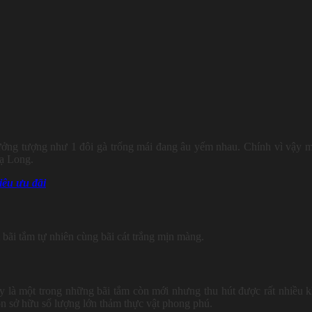
ưởng tượng như 1 đôi gà trống mái đang âu yếm nhau. Chính vì vậy 
Hạ Long.
iêu ưu đãi
bãi tắm tự nhiên cùng bãi cát trắng mịn màng.
là một trong những bãi tắm còn mới nhưng thu hút được rất nhiều 
òn sở hữu số lượng lớn thảm thực vật phong phú.