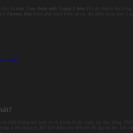
i đâu thì
tour 3 sao thăm vịnh 3 ngày 2 đêm
trên du thuyền Hạ Long 
lịch
Thomas Kim
khám phá hành trình và các địa điểm trong tour 3 n
 ngày 2 đêm
hất?
 khối không khí lạnh và có 4 mùa rõ rệt: xuân, hạ, thu, đông. Thời
háng 4 đến tháng 9. Bởi thời điểm này thời tiết rất đẹp và ấm. Lúc n
ng.