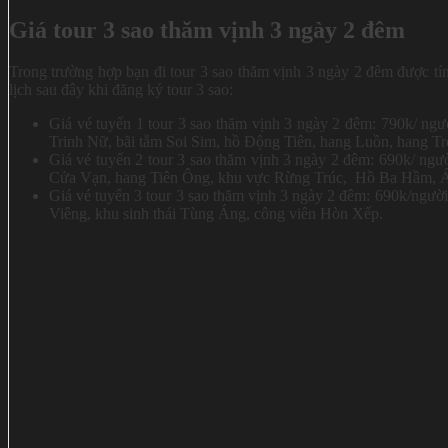
Giá tour 3 sao thăm vịnh 3 ngày 2 đêm
Trong trường hợp bạn đi tour 3 sao thăm vịnh 3 ngày 2 đêm được tính
lịch sau đây khi đăng ký tour 3 sao:
Giá vé tuyến 1 tour 3 sao thăm vịnh 3 ngày 2 đêm: 790k/ ng
Trinh Nữ, bãi tắm Soi Sim, hồ Động Tiên, hang Luồn, hang T
Giá vé tuyến 2 tour 3 sao thăm vịnh 3 ngày 2 đêm: 690k/ ngườ
Cửa Vạn, hang Tiên Ông, khu vực Rừng Trúc, Hồ Ba Hầm, 
Giá vé tuyến 3 tour 3 sao thăm vịnh 3 ngày 2 đêm: 690k/ngư
Viêng, khu sinh thái Tùng Áng, công viên Hòn Xếp.