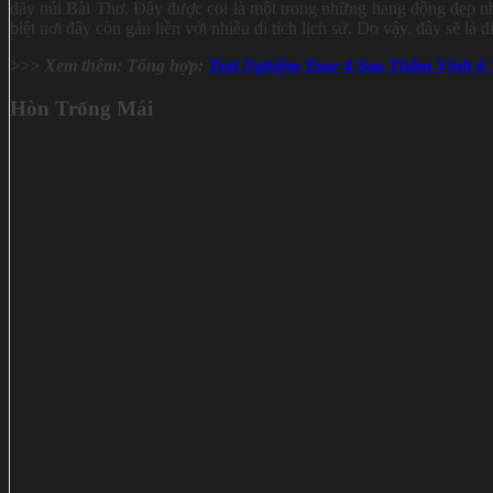
dãy núi Bài Thơ. Đây được coi là một trong những hang động đẹp nh
biệt nơi đây còn gắn liền với nhiều di tích lịch sử. Do vậy, đây sẽ l
>>> Xem thêm: Tổng hợp:
Trải Nghiệm Tour 4 Sao Thăm Vịnh 6
Hòn Trống Mái