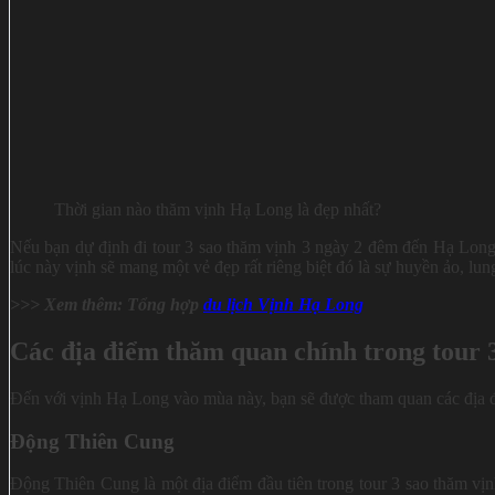
Thời gian nào thăm vịnh Hạ Long là đẹp nhất?
Nếu bạn dự định đi tour 3 sao thăm vịnh 3 ngày 2 đêm đến Hạ Long 
lúc này vịnh sẽ mang một vẻ đẹp rất riêng biệt đó là sự huyền ảo, lu
>>> Xem thêm: Tổng hợp
du lịch Vịnh Hạ Long
Các địa điểm thăm quan chính trong tour 
Đến với vịnh Hạ Long vào mùa này, bạn sẽ được tham quan các địa đ
Động Thiên Cung
Động Thiên Cung là một địa điểm đầu tiên trong tour 3 sao thăm vị