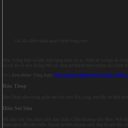
Các địa điểm thăm quan chính trong tour
Hòn Trống Mái sở hữu một dáng hình kỳ lạ. Nhìn từ xa bạn sẽ có t
có cái tên là hòn Trống Mái và cũng trở thành biểu tượng của Vịnh 
>>> Xem thêm: Tổng hợp:
Trọn gói tour thăm vịnh 3 ngày 2 đêm s
Đảo Titop
Đảo Titop nằm trong quần thể của vịnh Hạ Long, nơi đây sở hữu một 
Hòn Soi Sim
Bãi tắm Soi Sim nằm cách đảo Tuần Châu khoảng tầm 9km. Nơi đây 
tham quan đến tắm biển. Ngoài sở hữu phong cảnh đẹp thì nơi đây c