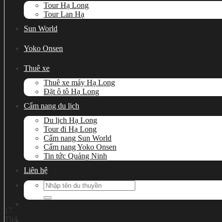
Tour Hạ Long
Tour Lan Hạ
Sun World
Yoko Onsen
Thuê xe
Thuê xe máy Hạ Long
Đặt ô tô Hạ Long
Cẩm nang du lịch
Du lịch Hạ Long
Tour đi Hạ Long
Cẩm nang Sun World
Cẩm nang Yoko Onsen
Tin tức Quảng Ninh
Liên hệ
Search
for:
17
Th4