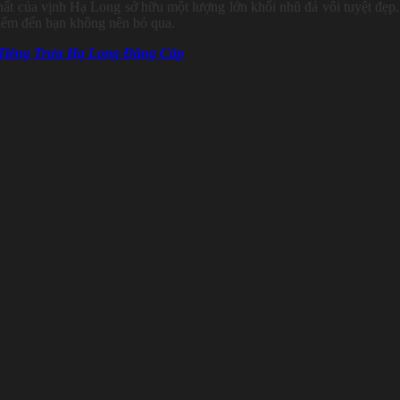
ất của vịnh Hạ Long sở hữu một lượng lớn khối nhũ đá vôi tuyệt đẹp
à điểm đến bạn không nên bỏ qua.
 Tiếng Trưa Hạ Long Đẳng Cấp