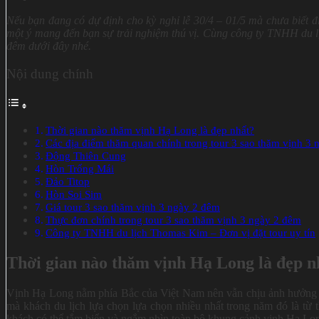
Nếu bạn đang có dự định cho kỳ nghỉ lễ 30/4 – 01/5 mà chưa biết đ
một ý mang đến bạn sự trải nghiệm thú vị. Cùng công ty TNHH du 
đêm dưới đây nhé.
Nội dung chính
Thời gian nào thăm vịnh Hạ Long là đẹp nhất?
Các địa điểm thăm quan chính trong tour 3 sao thăm vịnh 3
Động Thiên Cung
Hòn Trống Mái
Đảo Titop
Hòn Soi Sim
Giá tour 3 sao thăm vịnh 3 ngày 2 đêm
Thực đơn chính trong tour 3 sao thăm vịnh 3 ngày 2 đêm
Công ty TNHH du lịch Thomas Kim – Đơn vị đặt tour uy tín
Thời gian nào thăm vịnh Hạ Long là đẹp n
Vịnh Hạ Long nằm phía Bắc của Việt Nam nên vẫn chịu ảnh hưởng của
mà khách du lịch lựa chọn lựa chọn nhiều nhất trong năm đó là từ t
khách có thể tắm biển và ngắm nhìn toàn bộ khung cảnh vịnh Hạ Lo