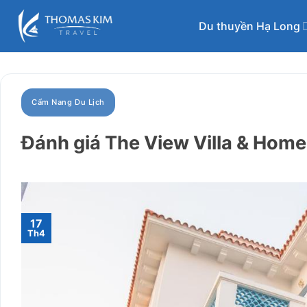
Bỏ
qua
Du thuyền Hạ Long
nội
dung
Cẩm Nang Du Lịch
Đánh giá The View Villa & Home
17
Th4