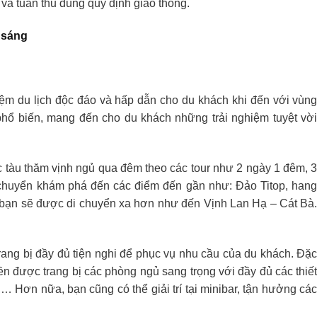
và tuân thủ đúng quy định giao thông.
g sáng
hiệm du lịch độc đáo và hấp dẫn cho du khách khi đến với vùn
phổ biến, mang đến cho du khách những trải nghiệm tuyệt vờ
c tàu thăm vịnh ngủ qua đêm theo các tour như 2 ngày 1 đêm, 
i chuyển khám phá đến các điểm đến gần như: Đảo Titop, han
bạn sẽ được di chuyển xa hơn như đến Vịnh Lan Hạ – Cát Bà
ang bị đầy đủ tiện nghi để phục vụ nhu cầu của du khách. Đặ
yền được trang bị các phòng ngủ sang trọng với đầy đủ các thiế
ng,… Hơn nữa, bạn cũng có thể giải trí tại minibar, tận hưởng cá