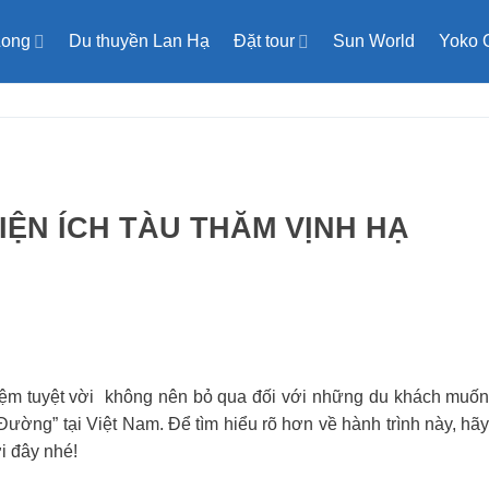
Long
Du thuyền Lan Hạ
Đặt tour
Sun World
Yoko 
IỆN ÍCH TÀU THĂM VỊNH HẠ
hiệm tuyệt vời không nên bỏ qua đối với những du khách muố
Đường” tại Việt Nam. Để tìm hiểu rõ hơn về hành trình này, hã
i đây nhé!