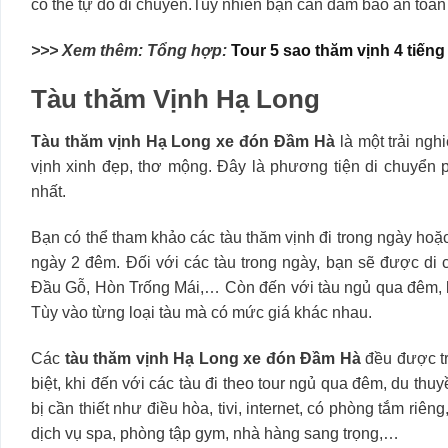
có thể tự do di chuyển.Tuy nhiên bạn cần đảm bảo an toàn 
>>> Xem thêm: Tổng hợp:
Tour 5 sao thăm vịnh 4 tiến
Tàu thăm Vịnh Hạ Long
Tàu thăm vịnh Hạ Long xe đón Đầm Hà
là một trải ng
vịnh xinh đẹp, thơ mộng. Đây là phương tiện di chuyển 
nhất.
Bạn có thể tham khảo các tàu thăm vịnh đi trong ngày hoặ
ngày 2 đêm. Đối với các tàu trong ngày, bạn sẽ được d
Đầu Gỗ, Hòn Trống Mái,… Còn đến với tàu ngủ qua đêm, 
Tùy vào từng loại tàu mà có mức giá khác nhau.
Các
tàu thăm vịnh Hạ Long xe đón Đầm Hà
đều được tr
biệt, khi đến với các tàu đi theo tour ngủ qua đêm, du thu
bị cần thiết như điều hòa, tivi, internet, có phòng tắm riê
dịch vụ spa, phòng tập gym, nhà hàng sang trọng,…