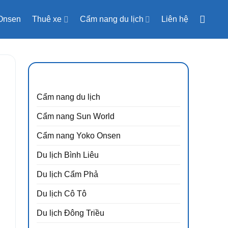
Onsen
Thuê xe
Cẩm nang du lịch
Liên hệ
CẨM NANG DU LỊCH
Cẩm nang du lịch
Cẩm nang Sun World
Cẩm nang Yoko Onsen
Du lịch Bình Liêu
Du lịch Cẩm Phả
n
Du lịch Cô Tô
y
Du lịch Đông Triều