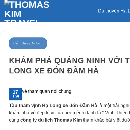
Bỏ
qua
Du thuyền Hạ 
nội
dung
Cẩm Nang Du Lịch
KHÁM PHÁ QUẢNG NINH VỚI T
LONG XE ĐÓN ĐẦM HÀ
17
Th4
Tàu thăm vịnh Hạ Long xe đón Đầm Hà
là một trải ng
khám phá vẻ đẹp kì vĩ của nơi mệnh danh là “ Vịnh Thiên 
cùng
công ty du lịch
Thomas Kim
tham khảo bài viết dướ