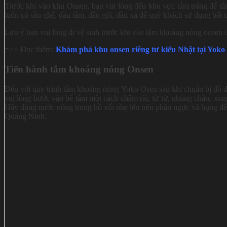
Trước khi vào khu Onsen, bạn vui lòng đến khu vực tắm tráng để tắ
luôn có sẵn ghế, dầu tắm, dầu gội, dầu xả để quý khách sử dụng bất c
Lưu ý bạn vui lòng đi vệ sinh trước khi vào tắm khoáng nóng onsen 
=>> Đọc thêm:
Khám phá khu onsen riêng tư kiểu Nhật tại Yoko
Tiến hành tắm khoáng nóng Onsen
Đến với quy trình tắm khoáng nóng Yoko Osen sau khi chuẩn bị đồ đạ
vui lòng bước vào bể tắm một cách chậm rãi, từ từ, nhúng chân, xon
Hãy dùng nước nóng trong hồ xối nhẹ lên trên phần ngực và bụng đ
Quảng Ninh.