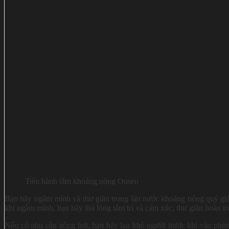
Tiến hành tắm khoáng nóng Onsen
Bạn hãy ngâm mình và thư giãn trong làn nước khoáng nóng quý giá 
khi ngâm mình, bạn hãy thả lỏng tâm trí và cảm xúc, thư giãn hoàn t
Nếu có nhu cầu xông hơi, bạn hãy lau khô người trước khi vào phòn