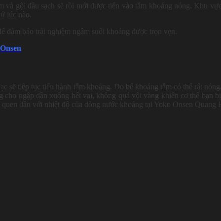
m và gội đầu sạch sẽ rồi mới được tiến vào tắm khoáng nóng. Khu vự
ứ lúc nào.
để đảm bảo trải nghiệm ngâm suối khoáng được trọn vẹn.
 Onsen
c sẽ tiếp tục tiến hành tắm khoáng. Do bể khoáng tắm có thể rất nóng
g cho ngập dần xuống hết vai, không quá vội vàng khiến cơ thể bạn bị
ể quen dần với nhiệt độ của dòng nước khoáng tại Yoko Onsen Quang