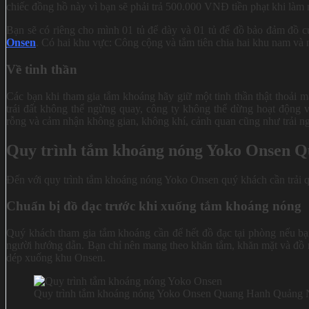
chiếc đồng hồ này vì bạn sẽ phải trả 500.000 VNĐ tiền phạt khi làm 
Bạn sẽ có riêng cho mình 01 tủ để dày và 01 tủ để đồ bảo đảm đồ c
Onsen
.
Có hai khu vực: Công cộng và tắm tiên chia hai khu nam và n
Về tinh thần
Các bạn khi tham gia tắm khoáng hãy giữ một tinh thần thật thoải m
trái đất không thể ngừng quay, công ty không thể dừng hoạt động 
rỗng và cảm nhận không gian, không khí, cảnh quan cũng như trải n
Quy trình tắm khoáng nóng Yoko Onsen 
Đến với quy trình tắm khoáng nóng Yoko Onsen quý khách cần trải q
Chuẩn bị đồ đạc trước khi xuống tắm khoáng nóng
Quý khách tham gia tắm khoáng cần để hết đồ đạc tại phòng nếu bạn
người hướng dẫn. Bạn chỉ nên mang theo khăn tắm, khăn mặt và đồ 
dép xuống khu Onsen.
Quy trình tắm khoáng nóng Yoko Onsen Quang Hanh Quảng 