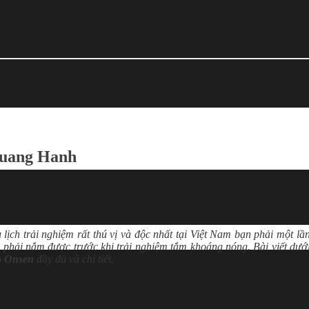
Quang Hanh
ch trải nghiệm rất thú vị và độc nhất tại Việt Nam bạn phải một lầ
n phải nắm được trước khi trải nghiệm tắm khoáng nóng. Bài viết dướ
o Onsen
đầy đủ và chi tiết.