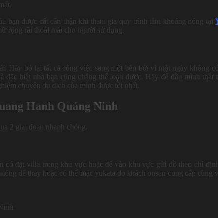
mất.
ủa bạn được cất cẩn thận khi tham gia quy trình tắm khoáng nóng tại
ữ rộng rãi thoải mái cho người sử dụng.
ái. Hãy bỏ lại tất cả công việc sang một bên bởi vì một ngày không c
và đặc biệt nhà bạn cũng chẳng thể loạn được.
Hãy để đầu mình thật 
ghiệm chuyến du dịch của mình được tốt nhất.
Quang Hanh Quảng Ninh
ua 2 giai đoạn nhanh chóng.
 có đặt villa trong khu vực hoặc để vào khu vực gửi đồ theo chỉ địn
mỏng để thay hoặc có thể mặc yukata do khách onsen cung cấp cùng v
Ninh