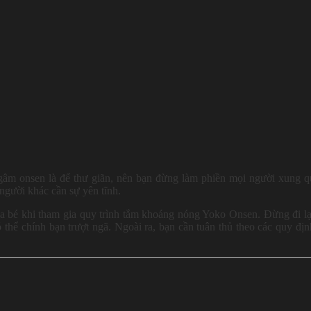
Ngâm onsen là để thư giãn, nên bạn đừng làm phiền mọi người xung 
người khác cần sự yên tĩnh.
ủa bé khi tham gia quy trình tắm khoáng nóng Yoko Onsen. Đừng đi lạ
 thể chính bạn trượt ngã. Ngoài ra, bạn cần tuân thủ theo các quy đị