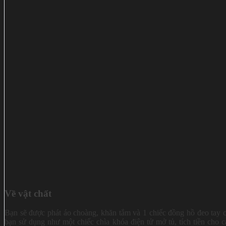
Về vật chất
Bạn sẽ được phát áo choàng, khăn tắm và 1 chiếc đồng hồ đeo tay
bạn sử dụng như một chiếc chìa khóa điện tử mở tủ, tích tiền cho c