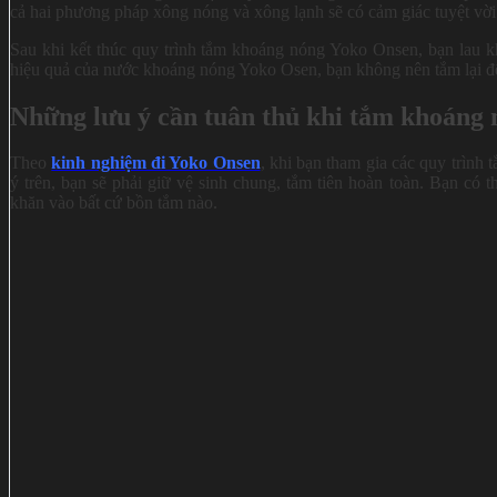
cả hai phương pháp xông nóng và xông lạnh sẽ có cảm giác tuyệt vờ
Sau khi kết thúc quy trình tắm khoáng nóng Yoko Onsen, bạn lau k
hiệu quả của nước khoáng nóng Yoko Osen, bạn không nên tắm lại để c
Những lưu ý cần tuân thủ khi tắm khoáng
Theo
kinh nghiệm đi Yoko Onsen
, khi bạn tham gia các quy trìn
ý trên, bạn sẽ phải giữ vệ sinh chung, tắm tiên hoàn toàn. Bạn có 
khăn vào bất cứ bồn tắm nào.