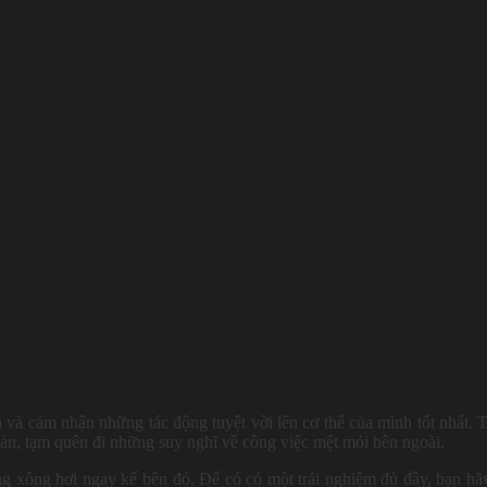
và cảm nhận những tác động tuyệt vời lên cơ thể của mình tốt nhất. 
oàn, tạm quên đi những suy nghĩ về công việc mệt mỏi bên ngoài.
g xông hơi ngay kế bên đó. Để có có một trải nghiệm đủ đầy, bạn hã