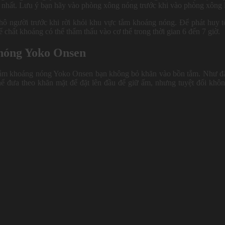
i nhất. Lưu ý bạn hãy vào phòng xông nóng trước khi vào phòng xông 
hô người trước khi rời khỏi khu vực tắm khoáng nóng. Để phát huy t
hất khoáng có thể thẩm thấu vào cơ thể trong thời gian 6 đến 7 giờ.
 nóng Yoko Onsen
h tắm khoáng nóng Yoko Onsen bạn không bỏ khăn vào bồn tắm. Như đ
thể đưa theo khăn mặt để đặt lên đầu để giữ ấm, nhưng tuyệt đối khô