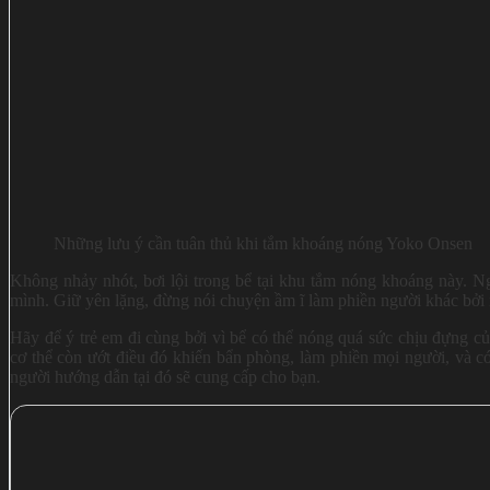
Những lưu ý cần tuân thủ khi tắm khoáng nóng Yoko Onsen
Không nhảy nhót, bơi lội trong bể tại khu tắm nóng khoáng này. 
mình. Giữ yên lặng, đừng nói chuyện ầm ĩ làm phiền người khác bởi 
Hãy để ý trẻ em đi cùng bởi vì bể có thể nóng quá sức chịu đựng c
cơ thể còn ướt điều đó khiến bẩn phòng, làm phiền mọi người, và có
người hướng dẫn tại đó sẽ cung cấp cho bạn.