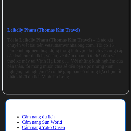
Lelkelly Phạm (Thomas Kim Travel)
Tôi là
Lelkelly Phạm (Thomas Kim Travel)
– là tác giả
chuyên viết bài trên vetauthamvinhhalong.com. Tôi có 15+
năm kinh nghiệm hoạt động trong lĩnh vực du lịch về cung cấp
các loại tour du lịch, vé tàu, vé thăm quan, ô tô đưa đón và
thuê xe máy tại Vịnh Hạ Long … Với những kinh nghiệm của
bản thân, tôi mong muốn chia sẻ đến bạn đọc những kinh
nghiệm, trải nghiệm để có thể giúp bạn có những lựa chọn tốt
nhất khi đi du lịch Vịnh Hạ Long.
Cẩm nang du lịch
Cẩm nang du lịch
Cẩm nang Sun World
Cẩm nang Yoko Onsen