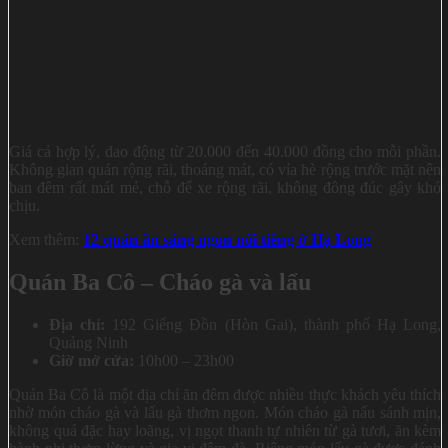
Giá cả hợp lý, dao động từ 20.000 đến 40.000 đồng cho mỗi phần.
Không gian quán rộng rãi, thoáng mát, có vỉa hè rộng trước mặt nên
ban đêm rất mát mẻ, chỗ để xe rộng rãi, không đông đúc gây khó
chịu.
Xem thêm:
12 quán ăn sáng ngon nổi tiếng ở Hạ Long
Quán Ba Cô – Cháo gà và lẩu
Địa chỉ:
192 Giếng Đồn (Hòn Gai), thành phố Hạ Long,
Quảng Ninh
Giờ mở cửa:
10h00 – 23h00
Quán Ba Cô là một địa chỉ ăn đêm được nhiều thực khách yêu thích
nhờ món cháo gà và lẩu gà thơm ngon. Món cháo gà nấu sánh mịn,
không quá đặc hay loãng, vị ngọt thanh tự nhiên từ gà tươi, ăn kèm