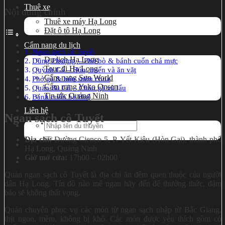
Thuê xe
Nội dung chính
Thuê xe máy Hạ Long
Đặt ô tô Hạ Long
Cẩm nang du lịch
Ngan sạch cô Tuyết
Du lịch Hạ Long
Dũng Phượng – Phở bò & bánh cuốn chả mực
Tour đi Hạ Long
Quỳnh Gà – Bún, miến và ăn vặt
Cẩm nang Sun World
Phở gà & bún sườn chua
Cẩm nang Yoko Onsen
Quán Ba Cô – Cháo gà và lẩu
Tin tức Quảng Ninh
Bánh cuốn bà Huệ
Liên hệ
Ngan sạch cô Tuyết
Search
for:
Địa chỉ:
Đường Cienco 5, P. Yết Kiêu (Hòn Gai), thành phố
Hạ Long, Quảng Ninh
Giờ mở cửa:
17h00 – 02h00
Quán ngan sạch cô Tuyết là địa chỉ ăn đêm quen thuộc của người
dân Hạ Long. Tín đồ nào mê ngan hãy đến để thưởng thức, đảm
bảo sẽ không thất vọng.
Quán chuyên phục vụ các món từ ngan sạch nhập từ Bắc Giang,
thịt ngon, mềm, không bị khô. Các món được yêu thích gồm có