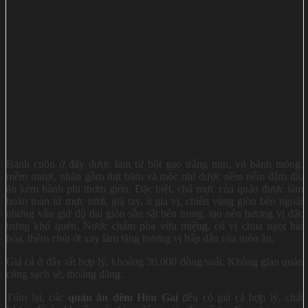
Bánh cuốn ở đây được làm từ bột gạo trắng mịn, vỏ bánh mỏng,
mềm mượt, nhân gồm thịt băm và mộc nhĩ được nêm nếm đậm đà,
ăn kèm hành phi thơm giòn. Đặc biệt, chả mực của quán được làm
hoàn toàn từ mực tươi, giã tay, ít gia vị, chiên vàng giòn bên ngoài
nhưng vẫn giữ độ dai giòn sần sật bên trong, tạo nên hương vị đặc
trưng khó quên. Nước chấm pha vừa miệng, có vị chua ngọt hài
hòa, thêm chút ớt xay làm tăng hương vị hấp dẫn của món ăn.
Giá cả ở đây rất hợp lý, khoảng 30.000 đồng/suất. Không gian quán
cũng sạch sẽ, thoáng đãng.
Tóm lại, các
quán ăn đêm Hòn Gai
đều có giá cả hợp lý, chất