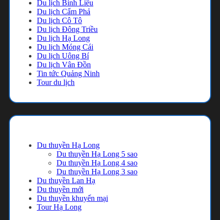
Du lịch Bình Liêu
Du lịch Cẩm Phả
Du lịch Cô Tô
Du lịch Đông Triều
Du lịch Hạ Long
Du lịch Móng Cái
Du lịch Uông Bí
Du lịch Vân Đồn
Tin tức Quảng Ninh
Tour du lịch
Danh mục
Du thuyền Hạ Long
Du thuyền Hạ Long 5 sao
Du thuyền Hạ Long 4 sao
Du thuyền Hạ Long 3 sao
Du thuyền Lan Hạ
Du thuyền mới
Du thuyền khuyến mại
Tour Hạ Long