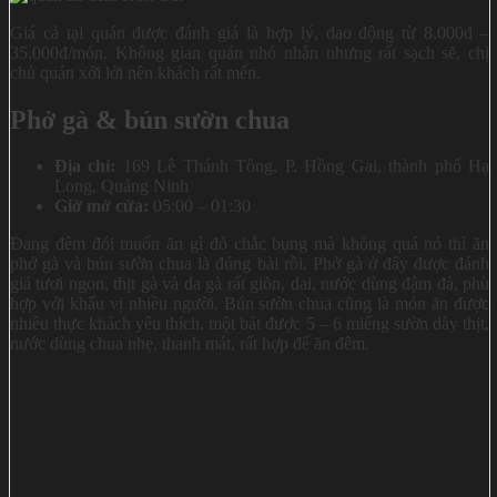
Giá cả tại quán được đánh giá là hợp lý, dao động từ 8.000đ –
35.000đ/món. Không gian quán nhỏ nhắn nhưng rất sạch sẽ, chị
chủ quán xởi lởi nên khách rất mến.
Phở gà & bún sườn chua
Địa chỉ:
169 Lê Thánh Tông, P. Hồng Gai, thành phố Hạ
Long, Quảng Ninh
Giờ mở cửa:
05:00 – 01:30
Đang đêm đói muốn ăn gì đó chắc bụng mà không quá nó thì ăn
phở gà và bún sườn chua là đúng bài rồi. Phở gà ở đây được đánh
giá tươi ngon, thịt gà và da gà rất giòn, dai, nước dùng đậm đà, phù
hợp với khẩu vị nhiều người. Bún sườn chua cũng là món ăn được
nhiều thực khách yêu thích, một bát được 5 – 6 miếng sườn dày thịt,
nước dùng chua nhẹ, thanh mát, rất hợp để ăn đêm.