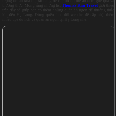
lượng đồ ăn khá ổn, rất đáng để các tín đồ mê ăn đêm ghé qua và
thưởng thức. Mong rằng những list
Thomas Kim Travel
giới thiệu
trên đây sẽ giúp bạn có thêm những quán ăn ngon để thưởng thức
khi đến Hạ Long. Đừng quên theo dõi website để cập nhật thêm
nhiều tips du lịch và quán ăn ngon tại Hạ Long nhé!