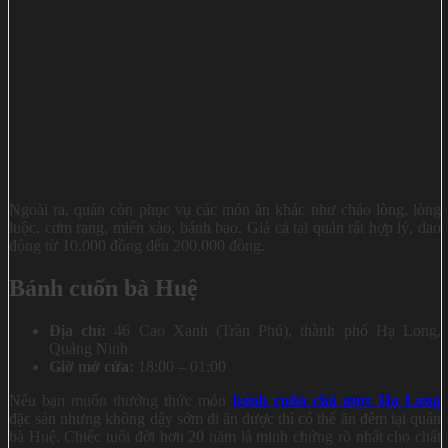
Ngoài ra, quán còn phục vụ các món ăn khác như cháo lòng, lòng
luộc, cơm rang, miến xào, bánh bao. Giá cả tại quán rất hợp lý, dao
động từ 10.000 đồng đến 200.000 đồng.
Bánh cuốn bà Huệ
Địa chỉ:
46 Cao Xanh (Trần Phú), thành phố Hạ Long,
Quảng Ninh
Giờ mở cửa:
18:00 – 01:00
Nếu bạn muốn thưởng thức món
bánh cuốn chả mực Hạ Long
đặc sản nhưng không dậy sớm đi ăn được thì có thể ăn đêm tại quán
bà Huệ. Chiếc tuổi đời hơn 20 năm là minh chứng rõ nhất cho chất