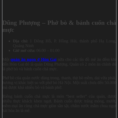
Dũng Phượng – Phở bò & bánh cuốn chả
mực
Địa chỉ:
1 Đông Hồ, P. Hồng Hải, thành phố Hạ Long,
Quảng Ninh
Giờ mở cửa:
06:00 – 01:00
Một
quán ăn ngon ở Hòn Gai
nữa cho các tín đồ mê ăn đêm khi
đến Hòn Gai đó là quán Dũng Phượng. Quán có 2 món ăn chính đó
là phở bò và bánh cuốn chả mực.
Phở bò của quán nước dùng trong, thanh, thịt bò mềm, dai vừa phải,
hương vị khác biệt so với phở bò Hà Nội. Một suất chưa đến 50.000
mà được khá nhiều bò và bánh phở.
Riêng bánh cuốn chả mực là món “best seller” của quán, được
nhiều thực khách khen ngợi. Bánh cuốn được tráng mỏng, mướt,
mềm mại ăn cùng chả mực giòn sần sật, chấm nước mắm chua ngọt
hài hòa ăn là mê.