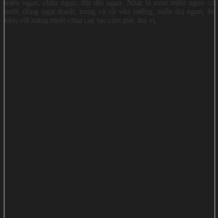
miến ngan, chân ngan, thịt đùi ngan. Nhất là món miến ngan có
nước dùng ngọt thanh, trong và rất vừa miệng, miến dai ngon, ăn
kèm với măng muối chua cay tạo cảm giác thú vị.