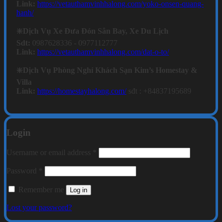
Link:
https://vetauthamvinhhalong.com/yoko-onsen-quang-
hanh/
❇️Dịch Vụ Xe Đưa Đón Sân Bay, Xe Du Lịch
Sdt:
0987628336 - 0977112777
Link:
https://vetauthamvinhhalong.com/dat-o-to/
❇️Dịch Vụ Phòng Nghỉ Khách Sạn Kim’s Homestay &
Villa
Link:
https://homestayhalong.com/
sđt : +84837195689
Login
Required
Username or email address
*
Required
Password
*
Remember me
Log in
Lost your password?