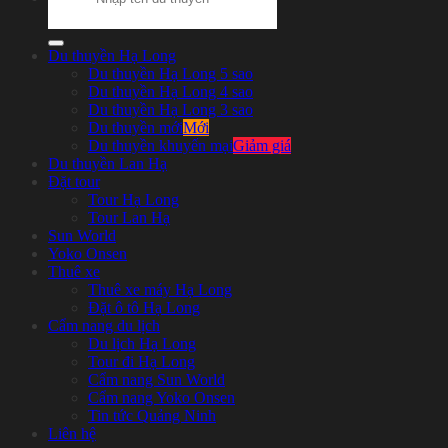
Du thuyền Hạ Long
Du thuyền Hạ Long 5 sao
Du thuyền Hạ Long 4 sao
Du thuyền Hạ Long 3 sao
Du thuyền mới
Du thuyền khuyến mại
Du thuyền Lan Hạ
Đặt tour
Tour Hạ Long
Tour Lan Hạ
Sun World
Yoko Onsen
Thuê xe
Thuê xe máy Hạ Long
Đặt ô tô Hạ Long
Cẩm nang du lịch
Du lịch Hạ Long
Tour đi Hạ Long
Cẩm nang Sun World
Cẩm nang Yoko Onsen
Tin tức Quảng Ninh
Liên hệ