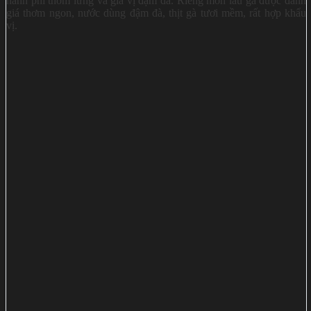
hành phi thơm lừng và gia vị đậm đà. Riêng món lẩu gà được đánh
giá thơm ngon, nước dùng đậm đà, thịt gà tươi mềm, rất hợp khẩu
vị.