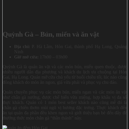
Quỳnh Gà – Bún, miến và ăn vặt
Địa chỉ:
P. Hà Lầm, Hòn Gai, thành phố Hạ Long, Quảng
Ninh
Giờ mở cửa:
17h00 – 03h00
Quỳnh Gà là quán ăn vặt và các món bún, miến quen thuộc, được
nhiều người dân địa phương và khách du lịch ưa chuộng tại Hòn
Gai, Hạ Long. Quán mở cửa chủ yếu từ buổi chiều tối, lúc nào cũng
đông khách do món ăn ngon, giá vừa phải và phục vụ chu đáo.
Quán chuyên phục vụ các món bún, miến ngan và các món ăn vặt
như chân gà nướng, được chế biến vừa miệng, hợp khẩu vị đa số
thực khách. Quán có 1 món best seller khách nào cũng mê đó là
chân gà chiên thơm mùi ngũ vị hương đặc trưng. Thực khách đến
ăn tại quán đa phần đều khen ngon và giới thiệu bạn bè đến đây để
thưởng thức món chân gà “thần thánh” này.