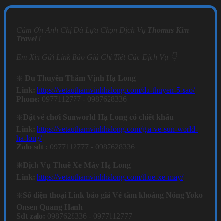
Cảm Ơn Anh Chị Đã Lựa Chọn Dịch Vụ
Thomas Kim
Travel
!
Em Xin Gửi Link Báo Giá Chi Tiết Các Dịch Vụ 👇
❇️
Du Thuyền Thăm Vịnh Hạ Long
Link:
https://vetauthamvinhhalong.com/du-thuyen-5-sao/
Phone:
0977112777 - 0987628336
❇️
Đặt vé chơi Sunworld Hạ Long có chiết khấu
Link:
https://vetauthamvinhhalong.com/gia-ve-sun-world-
ha-long/
Zalo sdt :
0977112777 - 0987628336
❇️Dịch Vụ Thuê Xe Máy Hạ Long
Link:
https://vetauthamvinhhalong.com/thue-xe-may/
❇️
Số điện thoại Link báo giá Vé tắm khoáng Nóng Yoko
Onsen Quang Hanh
Sdt zalo:
0987628336 - 0977112777