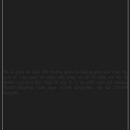
Dù là quán ăn bình dân nhưng quán có không gian khá rộng rãi,
sạch sẽ. Chủ quán và nhân viên phục vụ đề rất niềm nở, lên đồ
nhanh. Giá cả ở đây cũng rất hợp lý, ví dụ miến ngan giá khoảng
30.000 đồng/bát, chân ngan 10.000 đồng/chiếc, thịt đùi 120.000
đồng/đĩa.