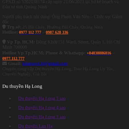
GPKD số 5702138174 cấp ngày 21/06/2023 tại Sở kế hoạch và
Đầu tư tỉnh Quảng Ninh
Người phụ trách nội dung: Ông Phạm Văn Nên – Chức vụ: Giám
đốc
Trụ sở:
25 Bãi Cháy, Phường Bãi Cháy, Quảng Ninh
Hotline:
–
0977 112 777
0987 628 336
Vp Tp. HCM:
Đồng Khởi/151 Ward, Street, Quận 1, Hồ Chí
Minh 700000
–
Hotline Vp Tp.HCM: Phone & Whatsapp:
+84838886816
0977.112.777
Gmail:
kimtravel.hl@gmail.com
Chuyên cung cấp Du thuyền Hạ Long, Tour Hạ Long Uy Tín,
Chuyên Nghiệp, Giá Tốt
Du thuyền Hạ Long
Du thuyền Hạ Long 5 sao
Du thuyền Hạ Long 4 sao
Du thuyền Hạ Long 3 sao
Du thuyền Lan Hạ