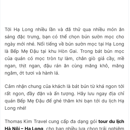
Tới Hạ Long nhiều lần và đã thử qua nhiều món ăn
sáng đặc trưng, bạn có thể chọn bún sườn mọc cho
ngày mới nhé. Nổi tiếng về bún sườn mọc tại Hạ Long
là Bếp Mẹ Đậu tại khu Hòn Gai. Trong bát bún mọc
của quán có mọc tròn tự làm, chân giò giả cầy, mề
ngan, thịt ngan, đậu rán ăn cùng măng khô, măng
ngâm, ớt tươi và hành lá.
Cảm nhận chung của khách là bát bún từ khá ngon tới
rất ngon, đầy đặn và ấn tượng. Hãy lưu ngay địa chỉ
quán Bếp Mẹ Đậu để ghé thăm khi bạn tới du lịch Hạ
Long nhé!
Thomas Kim Travel cung cấp đa dạng gói
tour du lịch
Hà Nội – Hạ Long
, cho bạn nhiều lựa chọn trải nghiệm