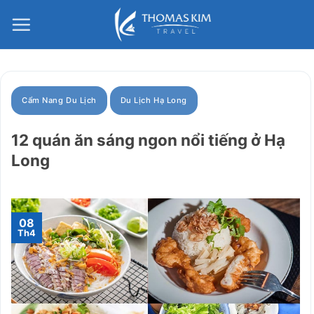
Bỏ
qua
nội
dung
Cẩm Nang Du Lịch
Du Lịch Hạ Long
12 quán ăn sáng ngon nổi tiếng ở Hạ
Long
08
Th4