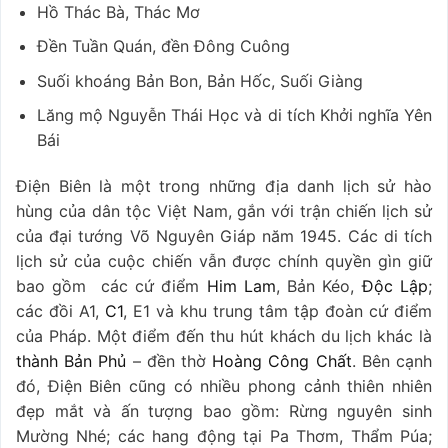
Hồ Thác Bà, Thác Mơ
Đền Tuần Quán, đền Đông Cuông
Suối khoáng Bản Bon, Bản Hốc, Suối Giàng
Lăng mộ Nguyễn Thái Học và di tích Khởi nghĩa Yên
Bái
Điện Biên là một trong những địa danh lịch sử hào
hùng của dân tộc Việt Nam, gắn với trận chiến lịch sử
của đại tướng Võ Nguyên Giáp năm 1945. Các di tích
lịch sử của cuộc chiến vẫn được chính quyền gìn giữ
bao gồm các cứ điểm
Him Lam
, Bản Kéo,
Độc Lập
;
các đồi A1,
C1
, E1 và khu trung tâm tập đoàn cứ điểm
của Pháp. Một điểm đến thu hút khách du lịch khác là
thành Bản Phủ
– đền thờ
Hoàng Công Chất
. Bên cạnh
đó, Điện Biên cũng có nhiều phong cảnh thiên nhiên
đẹp mắt và ấn tượng bao gồm:
Rừng nguyên sinh
Mường Nhé; các hang động tại Pa Thơm, Thẩm Púa;