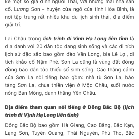
kẽ một số gia đình người Thái, với những mái nhà sàn
cổ. Lương Sơn – huyện cửa ngõ của tỉnh Hòa Bình, là
nơi tập trung rất nhiều khu du lịch sinh thái, địa điểm
giải trí.
Lai Châu trong
lịch trình đi Vịnh Hạ Long liên tỉnh
là
địa danh với 20 dân tộc đang sinh sống và các di tích
lịch sử đặc sắc bao gồm đèo Văn Long, bia Lê Lợi, di
tích khảo cổ Nậm Phé. Sơn La cũng là vùng đất đông
đồng bào dân tộc thiểu số sinh sống. Các thắng cảnh
của Sơn La nổi tiếng bao gồm: nhà tù Sơn La, bảo
tàng Sơn La, chùa thiền viện ở Mộc Châu, suối nước
nóng Bản Mòng, danh thắng Yên Châu.
Địa điểm tham quan nổi tiếng ở Đông Bắc Bộ (
lịch
trình đi Vịnh Hạ Long liên tỉnh)
Đông Bắc Bộ bao gồm Hà Giang, Cao Bằng, Bắc Kạn,
Lạng Sơn, Tuyên Quang, Thái Nguyên, Phú Thọ, Bắc