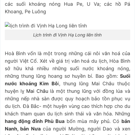
các suối khoáng nóng Hua Pe, U Va; các hồ Pá
Khoang, Pe Luông
Lịch trình đi Vịnh Hạ Long liên tỉnh
Hoà Bình vốn là một trong những cái nôi văn hoá của
người Việt Cổ. Xét về giá trị văn hoá du lịch,
Hòa Bình
sở hữu khá nhiều những suối nước khoáng nóng,
những thung lũng hoang sơ huyền bí. Bao gồm:
Suối
nước khoáng Kim Bô
i, thung lũng Mai Châu thuộc
huyện lỵ
Mai Châu
là một thung lũng với đồng lúa và
những nếp nhà sàn được quy hoạch bảo tồn phục vụ
du lịch. Đà Bắc- một huyện vùng cao thích hợp cho du
khách tham quan du lịch sinh thái và văn hóa. Những
hang động đỉnh Phù Bua
bốn mùa mây phủ. Có
bản
Nanh, bản Nưa
của người Mường, người Dao và xen