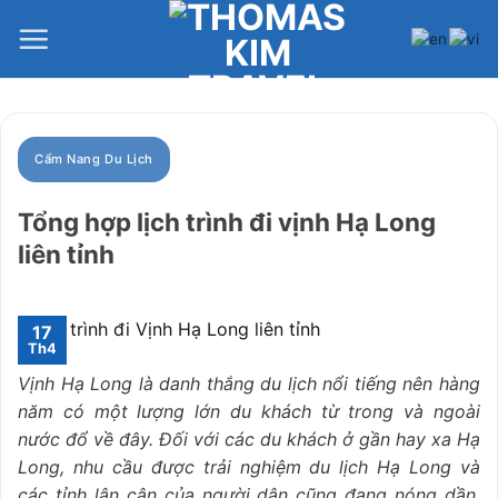
Bỏ
qua
nội
dung
Cẩm Nang Du Lịch
Tổng hợp lịch trình đi vịnh Hạ Long
liên tỉnh
17
Th4
Vịnh Hạ Long là danh thắng du lịch nổi tiếng nên hàng
năm có một lượng lớn du khách từ trong và ngoài
nước đổ về đây. Đối với các du khách ở gần hay xa Hạ
Long, nhu cầu được trải nghiệm du lịch Hạ Long và
các tỉnh lân cận của người dân cũng đang nóng dần.