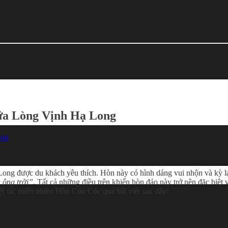
ữa Lòng Vịnh Hạ Long
Long được du khách yêu thích. Hòn này có hình dáng vui nhộn và kỳ l
 ông trời”
. Tất cả những điều trên khiến hòn đảo này trở nên đặc biệt 
 tác thiên nhiên Hòn Con Cóc qua bài viết sau đây!