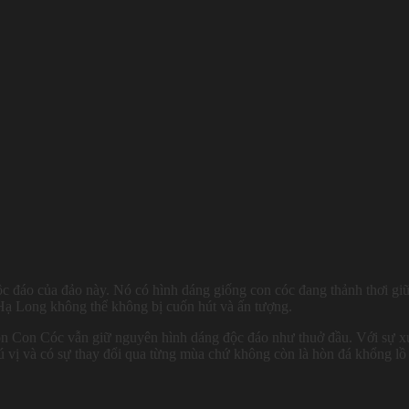
c đáo của đảo này. Nó có hình dáng giống con cóc đang thảnh thơi gi
 Hạ Long không thể không bị cuốn hút và ấn tượng.
 Hòn Con Cóc vẫn giữ nguyên hình dáng độc đáo như thuở đầu. Với sự x
hú vị và có sự thay đổi qua từng mùa chứ không còn là hòn đá khổng lồ 