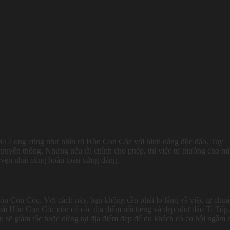
 Hạ Long cũng như nhìn rõ Hòn Con Cóc với hình dáng độc đáo. Tuy
 truyền thống. Nhưng nếu tài chính cho phép, thì việc tự thưởng cho m
 vẹn nhất cũng hoàn toàn xứng đáng.
òn Con Cóc. Với cách này, bạn không cần phải lo lắng về việc tự chuẩ
oài Hòn Con Cóc còn có các địa điểm nổi tiếng và đẹp như đảo Ti Tốp,
sẽ giảm tốc hoặc dừng tại địa điểm đẹp để du khách có cơ hội ngắm 