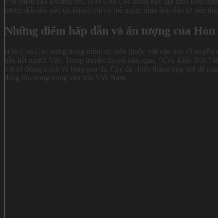
Với chiều cao khoảng 9m, Hòn Con Cóc đứng độc lập giữa biển mênh 
tương đối nhỏ nên du khách chỉ có thể ngắm nhìn hòn đảo từ trên thu
Những điểm hấp dẫn và ấn tượng của Hòn
Hòn Con Cóc mang trong mình sự thân thuộc với văn hóa và truyền t
hầu hết người Việt. Trong truyền thuyết dân gian,
“Cóc Kiện Trời”
là
với trí thông minh và lòng gan dạ, Cóc đã chiến thắng ông trời để m
đáng tôn trọng trong văn hóa Việt Nam.