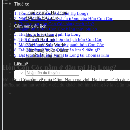
Thuê xe
Thuê xe máy Hạ Long
Hòn Con Cóc nằm ở đâu tại Hạ Long?
Đặt ô tô Hạ Long
Những điểm hấp dẫn và ấn tượng của Hòn Con Cóc
Tham quan hòn Con Cóc bằng cách nào?
Cẩm nang du lịch
Ngắm nhìn Hòn Con Cóc bằng thủy phi cơ
Tham gia tour thăm vịnh Hạ Long
Du lịch Hạ Long
Thời điểm nào thích hợp du lịch hòn Con Cóc
Tour đi Hạ Long
Một số Hòn đảo đẹp xung quanh hòn Con Cóc
Cẩm nang Sun World
Trải nghiệm Hòn Con Cóc cần lưu ý điều gì?
Cẩm nang Yoko Onsen
Đặt tour khám phá vịnh Hạ Long tại Thomas Kim
Tin tức Quảng Ninh
Liên hệ
Hòn Con Cóc nằm ở đâu tại Hạ Long?
Search
for:
Hòn Con Cóc nằm về phía Đông Nam của vịnh Hạ Long, cách cảng tà
nhưng nó thu hút sự chú ý của du khách bởi hình dáng kỳ lạ và ấn tượ