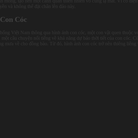
mông, tạo nên một cảnh quan thiên nhiên vô cùng lạ mắt. Vì có diện 
yền và không thể đặt chân lên đảo này.
 Con Cóc
hống Việt Nam thông qua hình ảnh con cóc, một con vật quen thuộc v
 một câu chuyện nổi tiếng về khả năng dự báo thời tiết của con cóc. C
ang mưa về cho đồng bào. Từ đó, hình ảnh con cóc trở nên thiêng liêng