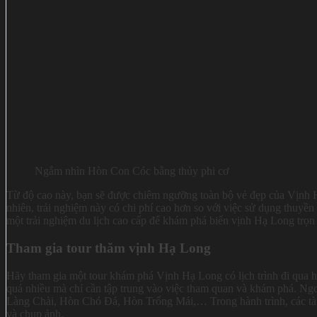
Ngắm nhìn Hòn Con Cóc bằng thủy phi cơ
Từ độ cao này, bạn sẽ được chiêm ngưỡng toàn bộ vẻ đẹp của Vịnh
nhiên, trải nghiệm này có chi phí cao hơn so với việc sử dụng thuyền
một trải nghiệm du lịch cao cấp để khám phá biển vịnh Hạ Long trọn
Tham gia tour thăm vịnh Hạ Long
Hãy tham gia một tour khám phá Vịnh Hạ Long có lịch trình đi qua h
quá nhiều mà chỉ cần tập trung vào việc tham quan và khám phá. Ng
Làng Chài, Hòn Chó Đá, Hòn Trống Mái,… Trong hành trình, các tàu 
và chụp ảnh.