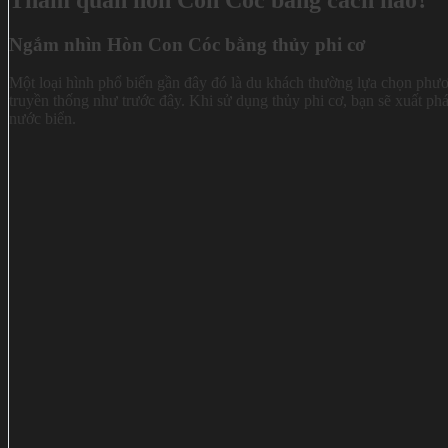
Ngắm nhìn Hòn Con Cóc bằng thủy phi cơ
Một loại hình phổ biến gần đây đó là du khách thường lựa chọn phư
truyền thống như trước đây. Khi sử dụng thủy phi cơ, bạn sẽ xuất p
nước biển.