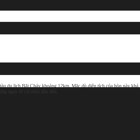
u du lịch Bãi Cháy khoảng 12km. Mặc dù diện tích của hòn này khá
ng ngay từ cái nhìn đầu tiên.