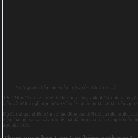
Những điểm hấp dẫn và ấn tượng của Hòn Con Cóc
Tên
“Hòn Con Cóc”
ở vịnh Hạ Long cũng xuất phát từ hình dáng độ
biển với tư thế ngồi đợi mưa. Điều này khiến du khách khi đến vịnh
Dù đã trải qua nhiều năm với tác động của thời tiết và thiên nhiên,
hiện của một số loài cây trên bề mặt đá, hòn Con Cóc càng trở nên t
trọc như trước.
Tham quan hòn Con Cóc bằng cách nào?