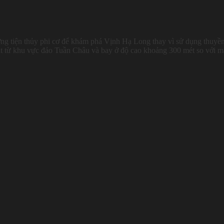
ơng tiện thủy phi cơ để khám phá Vịnh Hạ Long thay vì sử dụng thuyề
hát từ khu vực đảo Tuần Châu và bay ở độ cao khoảng 300 mét so với m