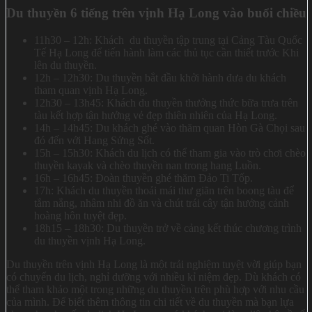
Du thuyền 6 tiếng trên vịnh Hạ Long vào buổi chiều
11h30 – 12h: Khách du thuyền tập trung tại Cảng Tàu Quốc
Tế Hạ Long để tiến hành làm các thủ tục cần thiết trước Khi
lên du thuyền.
12h – 12h30: Du thuyền bắt đầu khởi hành đưa du khách
tham quan vịnh Hạ Long.
12h30 – 13h45: Khách du thuyền thưởng thức bữa trưa trên
tàu kết hợp tận hưởng vẻ đẹp thiên nhiên của Hạ Long.
14h – 14h45: Du khách ghé vào thăm quan Hòn Gà Chọi sau
đó đến với Hang Sửng Sốt.
15h – 15h30: Khách du lịch có thể tham gia vào trò chơi chèo
thuyền kayak và chèo thuyền nan trong hang Luồn.
16h – 16h45: Đoàn thuyền ghé thăm Đảo Ti Tốp.
17h: Khách du thuyền thoải mái thư giãn trên boong tàu để
tắm nắng, nhâm nhi đồ ăn và chút trái cây tận hưởng cảnh
hoàng hôn tuyệt đẹp.
18h15 – 18h30: Du thuyền trở về cảng kết thúc chương trình
du thuyền vịnh Hạ Long.
Du thuyền trên vịnh Hạ Long là một trải nghiệm tuyệt vời giúp bạn
có chuyến du lịch, nghỉ dưỡng với nhiều kỉ niệm đẹp. Dù khách có
thể tham khảo một trong những du thuyền trên phù hợp với nhu cầu
của mình. Để biết thêm thông tin chi tiết về du thuyền mà bạn lựa