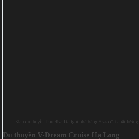
Siêu du thuyền Paradise Delight nhà hàng 5 sao đạt chất lượng
Du thuyền V-Dream Cruise Hạ Long