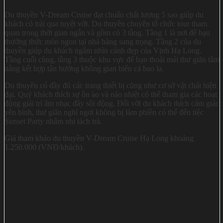
Du thuyền V-Dream Cruise đạt chuẩn chất lượng 5 sao giúp du
khách có trải qua tuyệt vời. Du thuyền chuyên tổ chức tour tham
quan trong thời gian ngắn và gồm có 3 tầng. Tầng 1 là nơi để bạn
thưởng thức món ngon tại nhà hàng sang trọng. Tầng 2 của du
thuyền giúp du khách ngắm nhìn cảnh đẹp của Vịnh Hạ Long.
Tầng cuối cùng, tầng 3 thuộc khu vực để bạn thoải mái thư giãn tắm
nắng kết hợp tận hưởng không gian biển cả bao la.
Du thuyền có đầy đủ các trang thiết bị cũng như cơ sở vật chất hiện
đại. Quý khách thích sự ồn ào và náo nhiệt có thể tham gia các hoạt
động giải trí âm nhạc đầy sôi động. Đối với du khách thích cảm giác
yên bình, thư giãn nghỉ ngơi không bị làm phiền có thể đến tiệc
Sunset Party nhâm nhi tách trà.
Giá tham khảo du thuyền V-Dream Cruise Hạ Long khoảng
1.250.000 (VNĐ/khách).