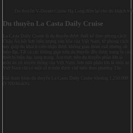
Du thuyền V-Dream Cruise Hạ Long đêm lại cho du khách trải
Du thuyền La Casta Daily Cruise
La Casta Daily Cruise là du thuyền được thiết kế theo phong cách
Châu Âu kết hợp biểu tượng văn hóa của Việt Nam, từ phong cách
này giúp du khách cảm nhận được không gian thoải mái nhưng rất
hiện đại. Tất cả các không gian trên du thuyền đều được trang bị các
thiết bị hiện đại, sang trọng. Ẩm thực trên du thuyền phần lớn là
món ăn rất truyền thống của Việt Nam, hơn nữa phần lớn là món ăn
Việt Nam chỉ có một số ít món được chế biến theo phương Tây.
Giá tham khảo du thuyền La Casta Daily Cruise khoảng 1.250.000
(VNĐ/khách).