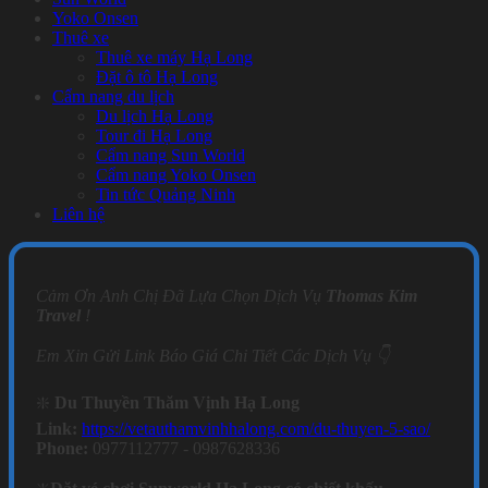
Yoko Onsen
Thuê xe
Thuê xe máy Hạ Long
Đặt ô tô Hạ Long
Cẩm nang du lịch
Du lịch Hạ Long
Tour đi Hạ Long
Cẩm nang Sun World
Cẩm nang Yoko Onsen
Tin tức Quảng Ninh
Liên hệ
Cảm Ơn Anh Chị Đã Lựa Chọn Dịch Vụ
Thomas Kim
Travel
!
Em Xin Gửi Link Báo Giá Chi Tiết Các Dịch Vụ 👇
❇️
Du Thuyền Thăm Vịnh Hạ Long
Link:
https://vetauthamvinhhalong.com/du-thuyen-5-sao/
Phone:
0977112777 - 0987628336