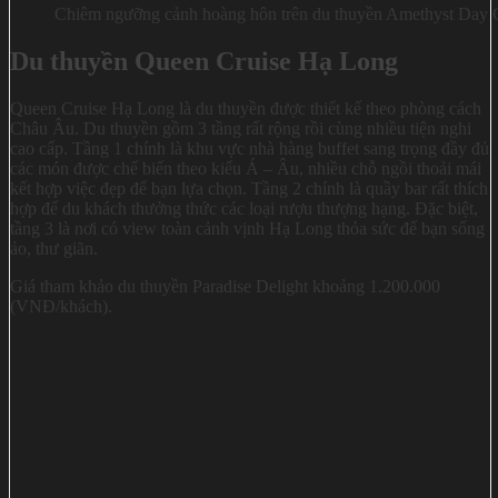
Chiêm ngưỡng cảnh hoàng hôn trên du thuyền Amethyst Day 
Du thuyền Queen Cruise Hạ Long
Queen Cruise Hạ Long là du thuyền được thiết kế theo phòng cách
Châu Âu. Du thuyền gồm 3 tầng rất rộng rồi cùng nhiều tiện nghi
cao cấp. Tầng 1 chính là khu vực nhà hàng buffet sang trọng đầy đủ
các món được chế biến theo kiểu Á – Âu, nhiều chỗ ngồi thoải mái
kết hợp việc đẹp để bạn lựa chọn. Tầng 2 chính là quầy bar rất thích
hợp để du khách thưởng thức các loại rượu thượng hạng. Đặc biệt,
tầng 3 là nơi có view toàn cảnh vịnh Hạ Long thỏa sức để bạn sống
ảo, thư giãn.
Giá tham khảo du thuyền Paradise Delight khoảng 1.200.000
(VNĐ/khách).