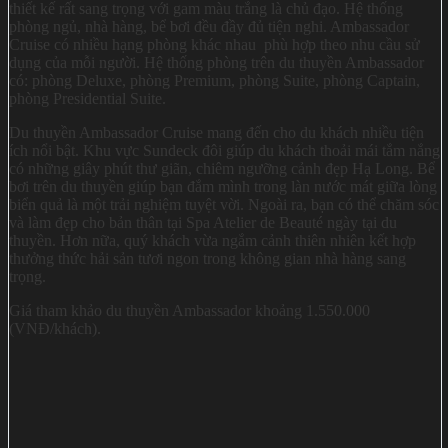
thiết kế rất sang trọng với gam màu trắng là chủ đạo. Hệ thống
phòng ngủ, nhà hàng, bể bơi đều đầy đủ tiện nghi. Ambassador
Cruise có nhiều hạng phòng khác nhau phù hợp theo nhu cầu sử
dụng của mỗi người. Hệ thống phòng trên du thuyền Ambassador
có: phòng Deluxe, phòng Premium, phòng Suite, phòng Captain,
phòng Presidential Suite.
Du thuyền Ambassador Cruise mang đến cho du khách nhiều tiện
ích nổi bật. Khu vực Sundeck đôi giúp du khách thoải mái tắm nắng
có những giây phút thư giãn, chiêm ngưỡng cảnh đẹp Hạ Long. Bể
bơi trên du thuyền giúp bạn đắm mình trong làn nước mát giữa lòng
biển quả là một trải nghiệm tuyệt vời. Ngoài ra, bạn có thể chăm sóc
và làm đẹp cho bản thân tại Spa Atelier de Beauté ngày tại du
thuyền. Hơn nữa, quý khách vừa ngắm cảnh thiên nhiên kết hợp
thưởng thức hải sản tươi ngon trong không gian nhà hàng sang
trọng.
Giá tham khảo du thuyền Ambassador khoảng 1.550.000
(VNĐ/khách).