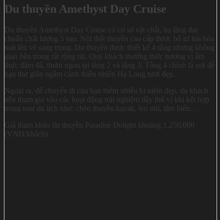
Du thuyền Amethyst Day Cruise
Du thuyền Amethyst Day Cruise có cơ sở vật chất, hạ tầng đạt
chuẩn chất lượng 5 sao. Nội thất thuyền cao cấp được bố trí hài hòa
toát lên vẻ sang trọng. Du thuyền được thiết kế 4 tầng nhưng không
gian bên trong rất rộng rãi. Quý khách thưởng thức hương vị ẩm
thực đậm đà, thơm ngon tại tầng 2 và tầng 3. Tầng 4 chính là nơi để
bạn thư giãn ngắm cảnh thiên nhiên Hạ Long tươi đẹp.
Ngoài ra, để chuyến đi của bạn thêm nhiều kỉ niệm đẹp, du khách
nên tham gia vào các hoạt động trải nghiệm đầy thú vị khi kết hợp
trong tour du lịch như: chèo thuyền kayak, leo núi, tắm biển…
Giá tham khảo du thuyền Paradise Delight khoảng 1.250.000
(VNĐ/khách).