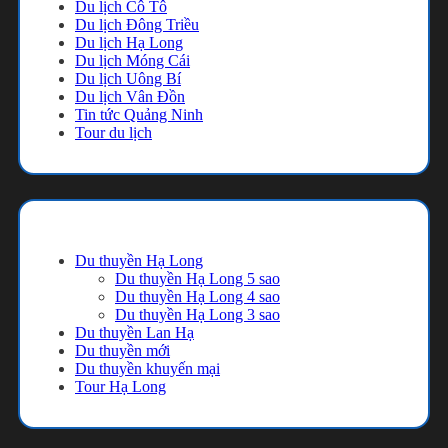
Du lịch Cô Tô
Du lịch Đông Triều
Du lịch Hạ Long
Du lịch Móng Cái
Du lịch Uông Bí
Du lịch Vân Đồn
Tin tức Quảng Ninh
Tour du lịch
Danh mục
Du thuyền Hạ Long
Du thuyền Hạ Long 5 sao
Du thuyền Hạ Long 4 sao
Du thuyền Hạ Long 3 sao
Du thuyền Lan Hạ
Du thuyền mới
Du thuyền khuyến mại
Tour Hạ Long