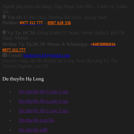
Người phụ trách nội dung: Ông Phạm Văn Nên – Chức vụ: Giám
đốc
Trụ sở:
25 Bãi Cháy, Phường Bãi Cháy, Quảng Ninh
Hotline:
–
0977 112 777
0987 628 336
Vp Tp. HCM:
Đồng Khởi/151 Ward, Street, Quận 1, Hồ Chí
Minh 700000
–
Hotline Vp Tp.HCM: Phone & Whatsapp:
+84838886816
0977.112.777
Gmail:
kimtravel.hl@gmail.com
Chuyên cung cấp Du thuyền Hạ Long, Tour Hạ Long Uy Tín,
Chuyên Nghiệp, Giá Tốt
Du thuyền Hạ Long
Du thuyền Hạ Long 5 sao
Du thuyền Hạ Long 4 sao
Du thuyền Hạ Long 3 sao
Du thuyền Lan Hạ
Du thuyền mới