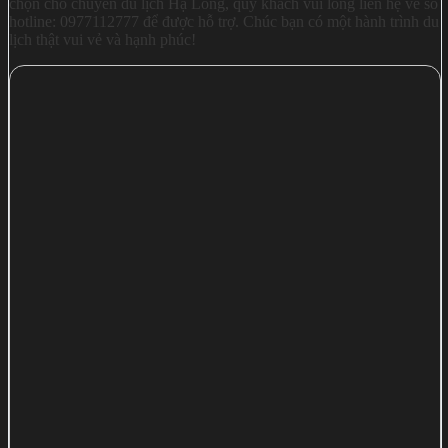
chọn cho chuyến du lịch Hạ Long, quý khách vui lòng liên hệ về số
hotline: 0977112777 để được hỗ trợ. Chúc bạn có một hành trình du
lịch thật vui vẻ và hạnh phúc!