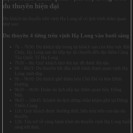
du thuyền hiện đại
Du khách du thuyền trên vịnh Hạ Long sẽ có lịch trình thăm quan
như sau:
Du thuyền 4 tiếng trên vịnh Hạ Long vào buổi sáng
7h – 7h30: Du khách tập trung tại khách sạn của khu vực Bãi
Cháy, Hạ Long sau đó tiếp tục di chuyển đến địa điểm Cảng
Tàu Quốc Tế Hạ Long.
7h30 – 8h: Quý khách làm thủ tục để được lên tàu.
8h – 8h15: Du thuyền bắt đầu khởi hành tham quan vịnh Hạ
Long xinh đẹp.
9h – 9h10: Du khách ghé thăm hòn Chó Đá và hòn Đỉnh
Hương.
9h20 – 9h30: Đoàn du lịch tiếp tục thăm quan hòn Trống
Mái.
9h45 – 10h45: Khách du lịch dừng chân khám phá tại Động
Thiên Cung.
11h: Quý khách được thưởng thức bữa trưa trên con tàu du
thuyền.
12h: Tàu trở về cảng hành trình du thuyền vịnh Hạ Long buổi
sáng kết thúc.