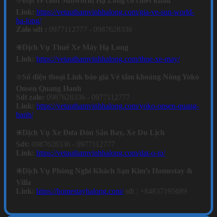
❇️
Đặt vé chơi Sunworld Hạ Long có chiết khấu
Link:
https://vetauthamvinhhalong.com/gia-ve-sun-world-
ha-long/
Zalo sdt :
0977112777 - 0987628336
❇️Dịch Vụ Thuê Xe Máy Hạ Long
Link:
https://vetauthamvinhhalong.com/thue-xe-may/
❇️
Số điện thoại Link báo giá Vé tắm khoáng Nóng Yoko
Onsen Quang Hanh
Sdt zalo:
0987628336 - 0977112777
Link:
https://vetauthamvinhhalong.com/yoko-onsen-quang-
hanh/
❇️Dịch Vụ Xe Đưa Đón Sân Bay, Xe Du Lịch
Sdt:
0987628336 - 0977112777
Link:
https://vetauthamvinhhalong.com/dat-o-to/
❇️Dịch Vụ Phòng Nghỉ Khách Sạn Kim’s Homestay &
Villa
Link:
https://homestayhalong.com/
sđt : +84837195689