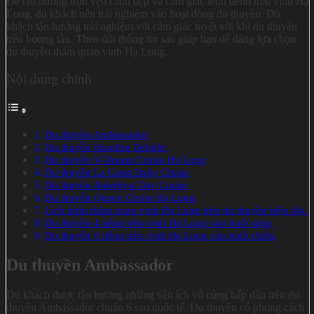
Để tận hưởng trọn vẹn cảnh đẹp và cảm giác lênh đênh trên vịnh Hạ
Long, du khách nên trải nghiệm vào hoạt động du thuyền. Dù
khách tận hưởng trải nghiệm với cảm giác tuyệt vời khi du thuyền
trên boong tàu. Theo dõi thông tin sau giúp bạn dễ dàng lựa chọn
du thuyền thăm quan vịnh Hạ Long.
Nội dung chính
Du thuyền Ambassador
Du thuyền Paradise Delight
Du thuyền V-Dream Cruise Hạ Long
Du thuyền La Casta Daily Cruise
Du thuyền Amethyst Day Cruise
Du thuyền Queen Cruise Hạ Long
Lịch trình thăm quan vịnh Hạ Long trên du thuyền hiện đại
Du thuyền 4 tiếng trên vịnh Hạ Long vào buổi sáng
Du thuyền 6 tiếng trên vịnh Hạ Long vào buổi chiều
Du thuyền Ambassador
Du khách được tận hưởng những tiện ích vô cùng hấp dẫn trên du
thuyền Ambassador chuẩn 6 sao quốc tế. Du thuyền có phong cách