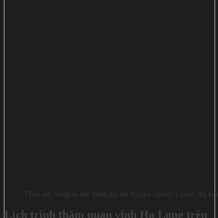
Thỏa sức sống ảo khi tham gia du thuyền Queen Cruise Hạ L
Lịch trình thăm quan vịnh Hạ Long trên