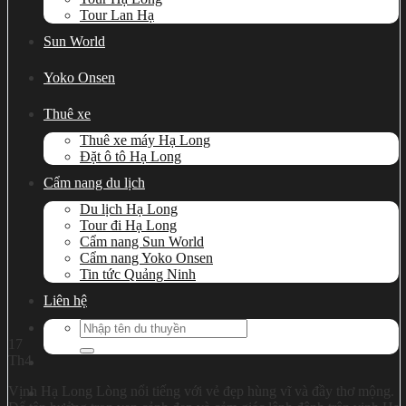
Tour Lan Hạ
Sun World
Yoko Onsen
Thuê xe
Thuê xe máy Hạ Long
Đặt ô tô Hạ Long
Cẩm nang du lịch
Du lịch Hạ Long
Tour đi Hạ Long
Cẩm nang Sun World
Cẩm nang Yoko Onsen
Tin tức Quảng Ninh
Liên hệ
Search
for:
17
Th4
Vịnh Hạ Long Lòng nổi tiếng với vẻ đẹp hùng vĩ và đầy thơ mộng.