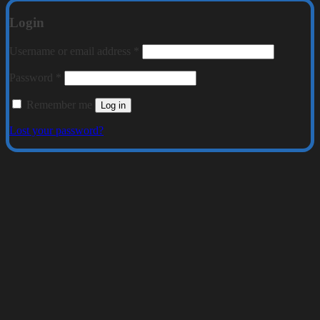
Login
Required
Username or email address
*
Required
Password
*
Remember me
Log in
Lost your password?