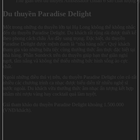
Thư giãn trên du thuyền Ambassador chuẩn 6 sao chất lượng q
Du thuyền Paradise Delight
Một trong những du thuyền lớn tại Hạ Long không thể không nhắc
đến du thuyền Paradise Delight. Du khách rất rộng rãi được thiết kế
theo phong cách châu Âu đầy sang trọng. Đặc biệt, du thuyền
Paradise Delight được mệnh danh là “nhà hàng nổi”. Quý khách
tham gia vào những bữa tiệc cùng thưởng thức ẩm thực đặc biệt tại
nhà hàng. Phần Sundeck trên du thuyền giúp bạn thư giãn nghỉ
ngơi, tắm nắng và không thể thiếu những bức hình sống ảo cực
chất.
Ngoài những điều thú vị trên, du thuyền Paradise Delight còn có rất
nhiều các chương trình ca nhạc được biểu diễn từ nhiều nghệ sĩ
nước ngoài. Du khách vừa thưởng thức âm nhạc ấn tượng kết hợp
nhâm nhi rượu vàng hay cocktail quả làm tuyệt.
Giá tham khảo du thuyền Paradise Delight khoảng 1.500.000
(VNĐ/khách).