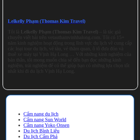
Lelkelly Phạm (Thomas Kim Travel)
Tôi là
Lelkelly Phạm (Thomas Kim Travel)
– là tác giả
chuyên viết bài trên vetauthamvinhhalong.com. Tôi có 15+
năm kinh nghiệm hoạt động trong lĩnh vực du lịch về cung cấp
các loại tour du lịch, vé tàu, vé thăm quan, ô tô đưa đón và
thuê xe máy tại Vịnh Hạ Long … Với những kinh nghiệm của
bản thân, tôi mong muốn chia sẻ đến bạn đọc những kinh
nghiệm, trải nghiệm để có thể giúp bạn có những lựa chọn tốt
nhất khi đi du lịch Vịnh Hạ Long.
Cẩm nang du lịch
Cẩm nang du lịch
Cẩm nang Sun World
Cẩm nang Yoko Onsen
Du lịch Bình Liêu
Du lịch Cẩm Phả