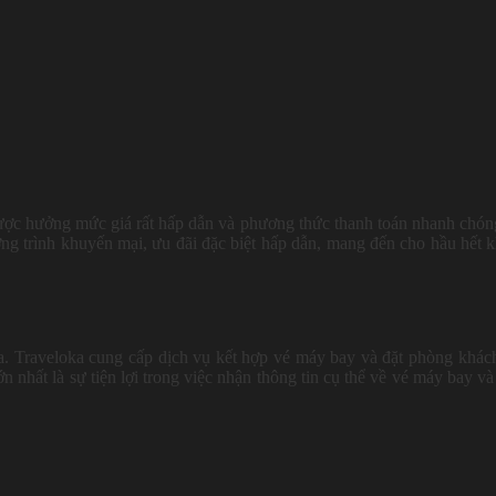
ợc hưởng mức giá rất hấp dẫn và phương thức thanh toán nhanh chón
g trình khuyến mại, ưu đãi đặc biệt hấp dẫn, mang đến cho hầu hết 
ia. Traveloka cung cấp dịch vụ kết hợp vé máy bay và đặt phòng khác
n nhất là sự tiện lợi trong việc nhận thông tin cụ thể về vé máy bay và