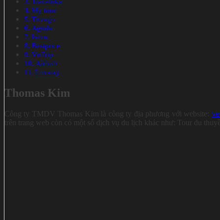
Traveloka
My tour
Trivago
Agoda
Ivivu
Bestprice
VnTrip
Airbnb
Luxstay
Thomas Kim
Công ty TMDV Thomas Kim là công ty địa phương với website:
ve
trên trang web còn có một số dịch vụ du lịch khác như: Tour du thuy