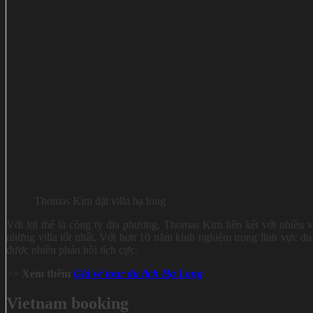
Thomas Kim đặt villa hạ long
Với lợi thế là công ty địa phương,
Thomas Kim
liên kết với nhiều 
những villa tốt nhất. Với hơn 10 năm kinh nghiệm trong lĩnh vực 
được nhiều phản hồi tích cực.
>>
Xem thêm
Giá vé tour du lịch Hạ Long
Vietnam booking