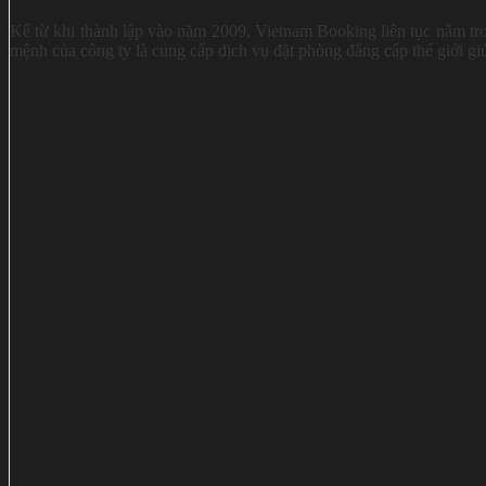
Kể từ khi thành lập vào năm 2009, Vietnam Booking liên tục nằm tro
mệnh của công ty là cung cấp dịch vụ đặt phòng đẳng cấp thế giới gi