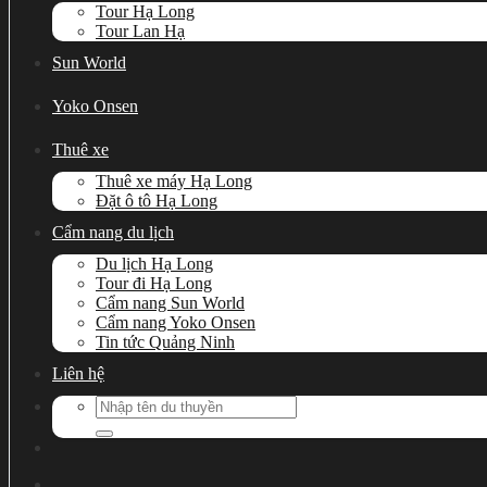
Tour Hạ Long
Tour Lan Hạ
Sun World
Yoko Onsen
Thuê xe
Thuê xe máy Hạ Long
Đặt ô tô Hạ Long
Cẩm nang du lịch
Du lịch Hạ Long
Tour đi Hạ Long
Cẩm nang Sun World
Cẩm nang Yoko Onsen
Tin tức Quảng Ninh
Liên hệ
Search
for: