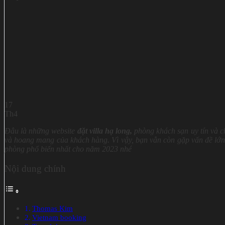
17
Th4
Đâu là những website
đặt villa hạ long,
phòng khách sạn uy tín và ch
và hoang mang của khách hàng. Vì vậy, bạn vẫn còn gặp vấn đề lớn t
phòng phổ biến nhất cho năm 2023 nhé
Nội dung chính
Thomas Kim
Vietnam booking