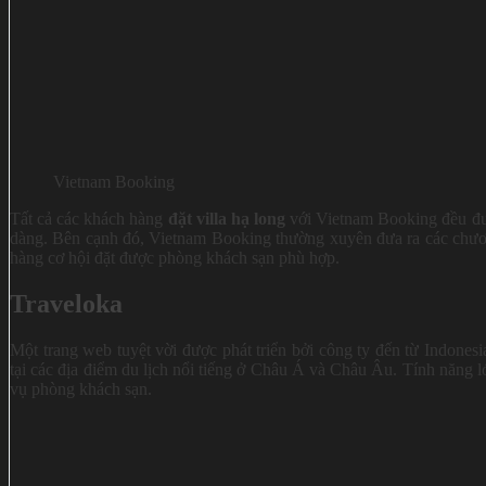
Vietnam Booking
Tất cả các khách hàng
đặt villa hạ long
với Vietnam Booking đều đư
dàng. Bên cạnh đó, Vietnam Booking thường xuyên đưa ra các chươn
hàng cơ hội đặt được phòng khách sạn phù hợp.
Traveloka
Một trang web tuyệt vời được phát triển bởi công ty đến từ Indones
tại các địa điểm du lịch nổi tiếng ở Châu Á và Châu Âu. Tính năng lớ
vụ phòng khách sạn.