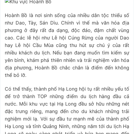
Hoành Bồ là nơi sinh sống của nhiều dân tộc thiểu số
như Dao, Tày, Sán Dìu. Chính vì thế mà văn hóa địa
phương ở đây rất đa dạng, độc đáo, đậm chất vùng
cao. Các lễ hội như Lễ hội Cúng Rừng của người Dao
hay Lễ hội Cầu Mùa cũng thu hút sự chú ý của rất
nhiều khách du lịch. Nếu bạn đang muốn tìm kiếm sự
yên bình, khám phá thiên nhiên và trải nghiệm văn hóa
địa phương, Hoành Bồ chắc chắn là điểm đến không
thể bỏ lỡ.
Có thể thấy, thành phố Hạ Long hội tụ rất nhiều yếu tố
để trở thành TOP những điểm du lịch hàng đầu cả
nước. Mỗi khu vực tại Hạ Long đều sở hữu những nét
đặc trưng riêng, mang đến cho du khách những trải
nghiệm mới lạ. Với sự đầu tư mạnh mẽ của thành phố
Hạ Long và tỉnh Quảng Ninh, những năm tới du lịch Hạ
Long sẽ ngày càng phát triển và hứa hẹn mang đến