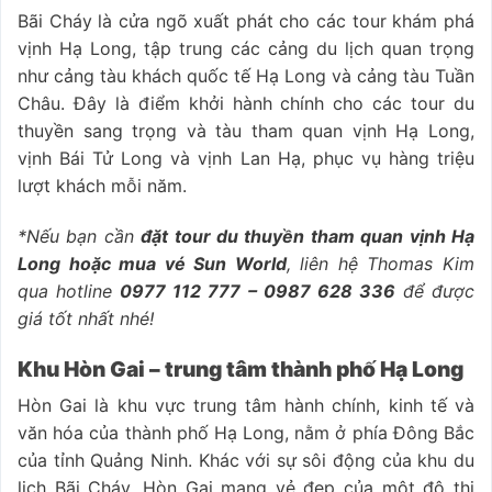
Bãi Cháy là cửa ngõ xuất phát cho các tour khám phá
vịnh Hạ Long, tập trung các cảng du lịch quan trọng
như cảng tàu khách quốc tế Hạ Long và cảng tàu Tuần
Châu. Đây là điểm khởi hành chính cho các tour du
thuyền sang trọng và tàu tham quan vịnh Hạ Long,
vịnh Bái Tử Long và vịnh Lan Hạ, phục vụ hàng triệu
lượt khách mỗi năm.
*Nếu bạn cần
đặt tour du thuyền tham quan vịnh Hạ
Long hoặc mua vé Sun World
, liên hệ Thomas Kim
qua hotline
0977 112 777 – 0987 628 336
để được
giá tốt nhất nhé!
Khu Hòn Gai – trung tâm thành phố Hạ Long
Hòn Gai là khu vực trung tâm hành chính, kinh tế và
văn hóa của thành phố Hạ Long, nằm ở phía Đông Bắc
của tỉnh Quảng Ninh. Khác với sự sôi động của khu du
lịch Bãi Cháy, Hòn Gai mang vẻ đẹp của một đô thị