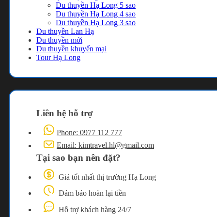
Du thuyền Hạ Long 5 sao
Du thuyền Hạ Long 4 sao
Du thuyền Hạ Long 3 sao
Du thuyền Lan Hạ
Du thuyền mới
Du thuyền khuyến mại
Tour Hạ Long
Liên hệ hỗ trợ
Phone: 0977 112 777
Email: kimtravel.hl@gmail.com
Tại sao bạn nên đặt?
Giá tốt nhất thị trường Hạ Long
Đảm bảo hoàn lại tiền
Hỗ trợ khách hàng 24/7