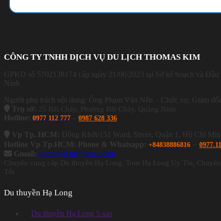
CÔNG TY TNHH DỊCH VỤ DU LỊCH THOMAS KIM
GPKD số 5702138174 cấp ngày 21/06/2023 tại Sở kế hoạch và Đầu 
Ninh
Người phụ trách nội dung: Ông Phạm Văn Nên – Chức vụ: Giám đố
Trụ sở:
25 Bãi Cháy, Phường Bãi Cháy, Quảng Ninh
Hotline:
–
0977 112 777
0987 628 336
Vp Tp. HCM:
Đồng Khởi/151 Ward, Street, Quận 1, Hồ Chí Mi
–
Hotline Vp Tp.HCM: Phone & Whatsapp:
+84838886816
0977.1
Gmail:
kimtravel.hl@gmail.com
Chuyên cung cấp Du thuyền Hạ Long, Tour Hạ Long Uy Tín, Chuyên
Tốt
Du thuyền Hạ Long
Du thuyền Hạ Long 5 sao