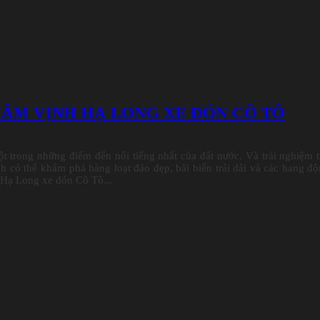
THĂM VỊNH HẠ LONG XE ĐÓN CÔ TÔ
 trong những điểm đến nổi tiếng nhất của đất nước. Và trải nghiệm 
có thể khám phá hàng loạt đảo đẹp, bãi biển trải dài và các hang đ
Hạ Long xe đón Cô Tô...