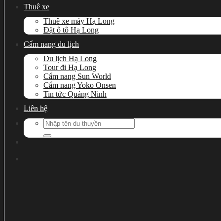
Thuê xe
Thuê xe máy Hạ Long
Đặt ô tô Hạ Long
Cẩm nang du lịch
Du lịch Hạ Long
Tour đi Hạ Long
Cẩm nang Sun World
Cẩm nang Yoko Onsen
Tin tức Quảng Ninh
Liên hệ
Search
for: