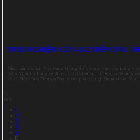
TRẢI NGHIỆM CÓ 1-0-2 TRÊN TÀU 
Nhắc đến du lịch Việt Nam, không thể bỏ qua Vịnh Hạ Long – một
thăm Vịnh Hạ Long xe đón Cô Tô là không thể bỏ qua để du khách 
kỳ vĩ. Hãy cùng Thomas Kim khám phá trải nghiệm tàu thăm Vịnh 
17
Th4
1
2
3
4
5