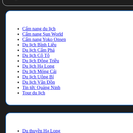
Cẩm nang du lịch
Cẩm nang du lịch
Cẩm nang Sun World
Cẩm nang Yoko Onsen
Du lịch Bình Liêu
Du lịch Cẩm Phả
Du lịch Cô Tô
Du lịch Đông Triều
Du lịch Hạ Long
Du lịch Móng Cái
Du lịch Uông Bí
Du lịch Vân Đồn
Tin tức Quảng Ninh
Tour du lịch
Danh mục
Du thuyền Hạ Long