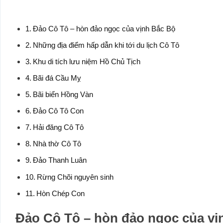
Đảo Cô Tô – hòn đảo ngọc của vịnh Bắc Bộ
Những địa điểm hấp dẫn khi tới du lịch Cô Tô
Khu di tích lưu niệm Hồ Chủ Tịch
Bãi đá Cầu Mỵ
Bãi biển Hồng Vàn
Đảo Cô Tô Con
Hải đăng Cô Tô
Nhà thờ Cô Tô
Đảo Thanh Luân
Rừng Chõi nguyên sinh
Hòn Chép Con
Đảo Cô Tô – hòn đảo ngọc của vị