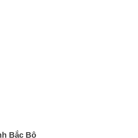
nh Bắc Bộ