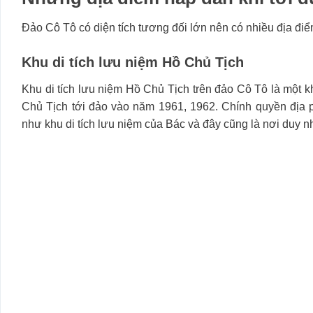
Đảo Cô Tô có diện tích tương đối lớn nên có nhiều địa đ
Khu di tích lưu niệm Hồ Chủ Tịch
Khu di tích lưu niệm Hồ Chủ Tịch trên đảo Cô Tô là một 
Chủ Tịch tới đảo vào năm 1961, 1962. Chính quyền địa
như khu di tích lưu niệm của Bác và đây cũng là nơi duy 