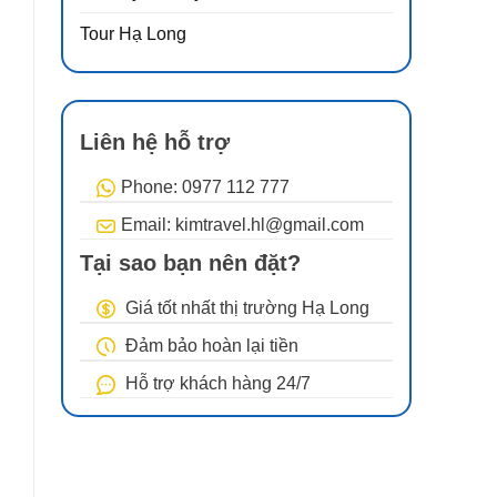
Tour Hạ Long
n
h
Liên hệ hỗ trợ
Phone: 0977 112 777
Email: kimtravel.hl@gmail.com
Tại sao bạn nên đặt?
Giá tốt nhất thị trường Hạ Long
Đảm bảo hoàn lại tiền
Hỗ trợ khách hàng 24/7