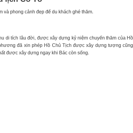
iểm và phong cảnh đẹp để du khách ghé thăm.
khu di tích lâu đời, được xây dựng kỷ niệm chuyến thăm của H
 phương đã xin phép Hồ Chủ Tịch được xây dựng tượng cũn
nhất được xây dựng ngay khi Bác còn sống.