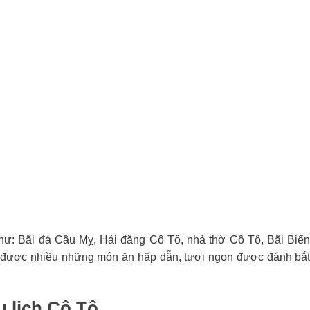
 như: Bãi đá Cầu Mỵ, Hải đăng Cô Tô, nhà thờ Cô Tô, Bãi Biể
m được nhiều những món ăn hấp dẫn, tươi ngon được đánh bắ
u lịch Cô Tô