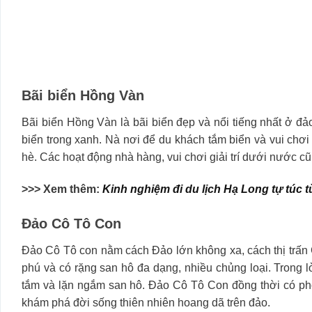
Bãi biển Hồng Vàn
Bãi biển Hồng Vàn là bãi biển đẹp và nổi tiếng nhất ở đảo
biển trong xanh. Nà nơi để du khách tắm biển và vui chơi
hè. Các hoạt động nhà hàng, vui chơi giải trí dưới nước 
>>> Xem thêm:
Kinh nghiệm đi du lịch Hạ Long
tự túc t
Đảo Cô Tô Con
Đảo Cô Tô con nằm cách Đảo lớn không xa, cách thị trấn 
phú và có rặng san hô đa dạng, nhiều chủng loại. Trong 
tắm và lặn ngắm san hô. Đảo Cô Tô Con đồng thời có ph
khám phá đời sống thiên nhiên hoang dã trên đảo.