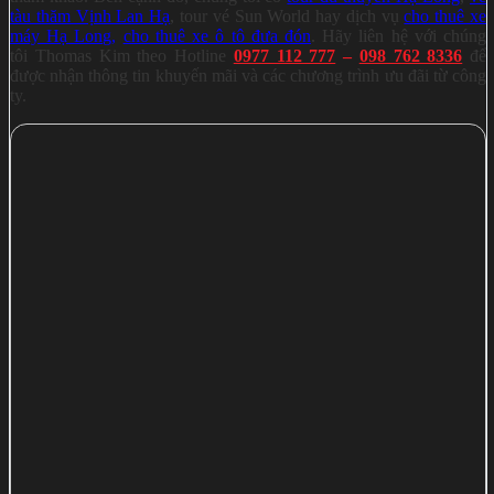
tàu thăm Vịnh Lan Hạ
, tour vé Sun World hay dịch vụ
cho thuê xe
máy Hạ Long,
cho thuê xe ô tô đưa đón
. Hãy liên hệ với chúng
tôi Thomas Kim theo Hotline
0977 112 777
–
098 762 8336
để
được nhận thông tin khuyến mãi và các chương trình ưu đãi từ công
ty.