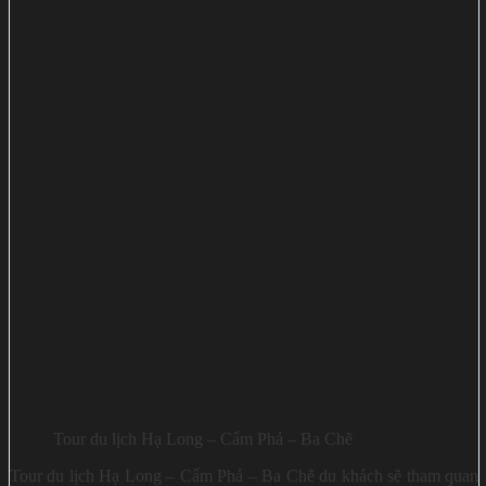
Tour du lịch Hạ Long – Cẩm Phả – Ba Chẽ
Tour du lịch Hạ Long – Cẩm Phả – Ba Chẽ du khách sẽ tham quan