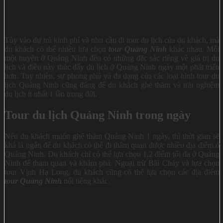
Tùy vào dự trù kinh phí và nhu cầu đi tour du lịch của du khách, mà
du khách có thể nhiều lựa chọn
tour Quảng Ninh
khác nhau. Mỗi
một huyện ở Quảng Ninh đều có những đặc sắc riêng về giá trị du
lịch và điều này thúc đẩy du lịch ở Quảng Ninh ngày một phát triển
hơn. Tuy nhiên, sự phong phú và đa dạng của các loại hình tour du
lịch Quảng Ninh cũng đáng để du khách ghé thăm và trải nghiệm
du lịch ít nhất 1 lần trong đời.
Tour du lịch Quảng Ninh trong ngày
Nếu du khách muốn ghé thăm Quảng Ninh 1 ngày, thì thời gian sẽ
khá là ngắn để du khách có thể đi thăm quan được nhiều địa điểm ở
Quảng Ninh. Du khách chỉ có thể lựa chọn 1,2 điểm tối đa ở Quảng
Ninh để tham quan và khám phá. Ngoại trừ Bãi Cháy và lựa chọn
tour Vịnh Hạ Long, du khách cũng có thể lựa chọn các địa điểm
tour Quảng Ninh
nổi tiếng khác.