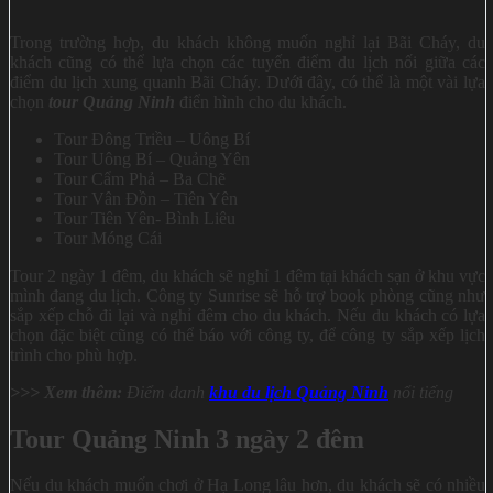
Trong trường hợp, du khách không muốn nghỉ lại Bãi Cháy, du
khách cũng có thể lựa chọn các tuyến điểm du lịch nối giữa các
điểm du lịch xung quanh Bãi Cháy. Dưới đây, có thể là một vài lựa
chọn
tour Quảng Ninh
điển hình cho du khách.
Tour Đông Triều – Uông Bí
Tour Uông Bí – Quảng Yên
Tour Cẩm Phả – Ba Chẽ
Tour Vân Đồn – Tiên Yên
Tour Tiên Yên- Bình Liêu
Tour Móng Cái
Tour 2 ngày 1 đêm, du khách sẽ nghỉ 1 đêm tại khách sạn ở khu vực
mình đang du lịch. Công ty Sunrise sẽ hỗ trợ book phòng cũng như
sắp xếp chỗ đi lại và nghỉ đêm cho du khách. Nếu du khách có lựa
chọn đặc biệt cũng có thể báo với công ty, để công ty sắp xếp lịch
trình cho phù hợp.
>>> Xem thêm:
Điểm danh
khu du lịch Quảng Ninh
nổi tiếng
Tour Quảng Ninh 3 ngày 2 đêm
Nếu du khách muốn chơi ở Hạ Long lâu hơn, du khách sẽ có nhiều