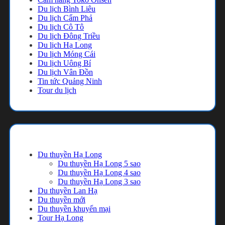
Du lịch Bình Liêu
Du lịch Cẩm Phả
Du lịch Cô Tô
Du lịch Đông Triều
Du lịch Hạ Long
Du lịch Móng Cái
Du lịch Uông Bí
Du lịch Vân Đồn
Tin tức Quảng Ninh
Tour du lịch
Danh mục
Du thuyền Hạ Long
Du thuyền Hạ Long 5 sao
Du thuyền Hạ Long 4 sao
Du thuyền Hạ Long 3 sao
Du thuyền Lan Hạ
Du thuyền mới
Du thuyền khuyến mại
Tour Hạ Long