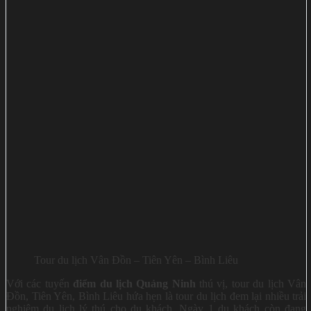
Tour du lịch Vân Đồn – Tiên Yên – Bình Liêu
Với các tuyến
điểm du lịch Quảng Ninh
thú vị, tour du lịch Vân
Đồn, Tiên Yên, Bình Liêu hứa hẹn là tour du lịch đem lại nhiều trải
nghiệm du lịch lý thú cho du khách. Ngày 1 du khách còn đang