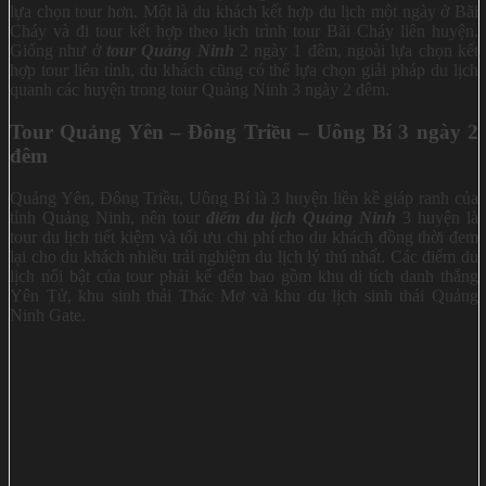
lựa chọn tour hơn. Một là du khách kết hợp du lịch một ngày ở Bãi
Cháy và đi tour kết hợp theo lịch trình tour Bãi Cháy liên huyện.
Giống như ở
tour Quảng Ninh
2 ngày 1 đêm, ngoài lựa chọn kết
hợp tour liên tỉnh, du khách cũng có thể lựa chọn giải pháp du lịch
quanh các huyện trong tour Quảng Ninh 3 ngày 2 đêm.
Tour Quảng Yên – Đông Triều – Uông Bí
3 ngày 2
đêm
Quảng Yên, Đông Triều, Uông Bí là 3 huyện liền kề giáp ranh của
tỉnh Quảng Ninh, nên tour
điểm du lịch Quảng Ninh
3 huyện là
tour du lịch tiết kiệm và tối ưu chi phí cho du khách đồng thời đem
lại cho du khách nhiều trải nghiệm du lịch lý thú nhất. Các điểm du
lịch nổi bật của tour phải kể đến bao gồm khu di tích danh thắng
Yên Tử, khu sinh thái Thác Mơ và khu du lịch sinh thái Quảng
Ninh Gate.