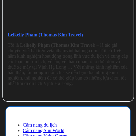
Lelkelly Phạm (Thomas Kim Travel)
Tôi là
Lelkelly Phạm (Thomas Kim Travel)
– là tác giả
chuyên viết bài trên vetauthamvinhhalong.com. Tôi có 15+
năm kinh nghiệm hoạt động trong lĩnh vực du lịch về cung cấp
các loại tour du lịch, vé tàu, vé thăm quan, ô tô đưa đón và
thuê xe máy tại Vịnh Hạ Long … Với những kinh nghiệm của
bản thân, tôi mong muốn chia sẻ đến bạn đọc những kinh
nghiệm, trải nghiệm để có thể giúp bạn có những lựa chọn tốt
nhất khi đi du lịch Vịnh Hạ Long.
Cẩm nang du lịch
Cẩm nang du lịch
Cẩm nang Sun World
Cẩm nang Yoko Onsen