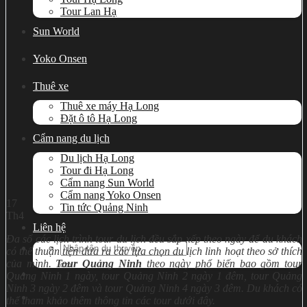
Tour Lan Hạ
Sun World
Yoko Onsen
Thuê xe
Thuê xe máy Hạ Long
Đặt ô tô Hạ Long
Cẩm nang du lịch
Du lịch Hạ Long
Tour đi Hạ Long
Cẩm nang Sun World
Cẩm nang Yoko Onsen
17
Tin tức Quảng Ninh
Th4
Liên hệ
Đa số các lịch trình tour du lịch đều sắp xếp theo ngày để du khách
Search
có thể thuận tiện đưa ra các lựa chọn du lịch linh hoạt theo sở thích
for:
của mình.
Tour
Quảng Ninh
theo ngày phổ biến bao gồm tour
Quảng Ninh 1 ngày, tour Quảng Ninh 2 ngày 1 đêm, tour Quảng
Ninh 3 ngày 2 đêm và tour Quảng Ni
nh 4 ngày 3 đêm. Du khách có
thể tham khảo thêm thông tin các tour dưới đây.