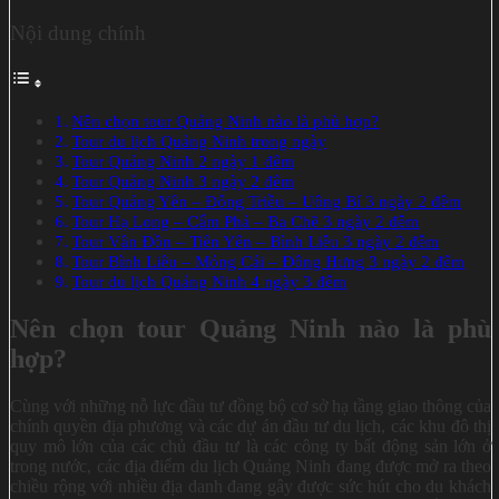
Nội dung chính
Nên chọn tour Quảng Ninh nào là phù hợp?
Tour du lịch Quảng Ninh trong ngày
Tour Quảng Ninh 2 ngày 1 đêm
Tour Quảng Ninh 3 ngày 2 đêm
Tour Quảng Yên – Đông Triều – Uông Bí 3 ngày 2 đêm
Tour Hạ Long – Cẩm Phả – Ba Chẽ 3 ngày 2 đêm
Tour Vân Đồn – Tiên Yên – Bình Liêu 3 ngày 2 đêm
Tour Bình Liêu – Móng Cái – Đông Hưng 3 ngày 2 đêm
Tour du lịch Quảng Ninh 4 ngày 3 đêm
Nên chọn tour Quảng Ninh nào là phù
hợp?
Cùng với những nỗ lực đầu tư đồng bộ cơ sở hạ tầng giao thông của
chính quyền địa phương và các dự án đầu tư du lịch, các khu đô thị
quy mô lớn của các chủ đầu tư là các công ty bất động sản lớn ở
trong nước, các địa điểm du lịch Quảng Ninh đang được mở ra theo
chiều rộng với nhiều địa danh đang gây được sức hút cho du khách