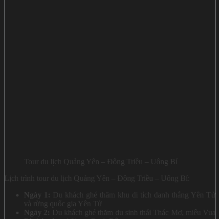
Tour du lịch Quảng Yên – Đông Triều – Uông Bí
Lịch trình tour du lịch Quảng Yên – Đông Triều – Uông Bí:
Ngày 1:
Du khách ghé thăm khu di tích danh thắng Yên Tử
và rừng quốc gia Yên Tử
Ngày 2:
Du khách ghé thăm du sinh thái Thác Mơ, miếu Vua