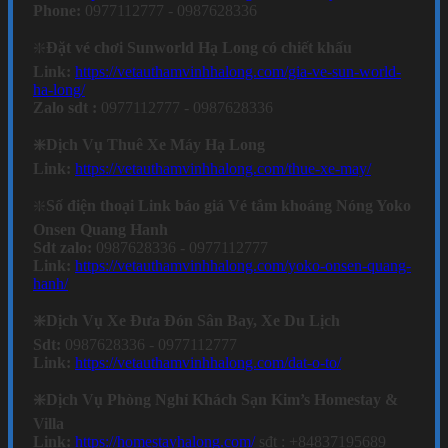
Phone:
0977112777 - 0987628336
❇️
Đặt vé chơi Sunworld Hạ Long có chiết khấu
Link:
https://vetauthamvinhhalong.com/gia-ve-sun-world-
ha-long/
Zalo sdt :
0977112777 - 0987628336
❇️Dịch Vụ Thuê Xe Máy Hạ Long
Link:
https://vetauthamvinhhalong.com/thue-xe-may/
❇️
Số điện thoại Link báo giá Vé tắm khoáng Nóng Yoko
Onsen Quang Hanh
Sdt zalo:
0987628336 - 0977112777
Link:
https://vetauthamvinhhalong.com/yoko-onsen-quang-
hanh/
❇️Dịch Vụ Xe Đưa Đón Sân Bay, Xe Du Lịch
Sdt:
0987628336 - 0977112777
Link:
https://vetauthamvinhhalong.com/dat-o-to/
❇️Dịch Vụ Phòng Nghỉ Khách Sạn Kim’s Homestay &
Villa
Link:
https://homestayhalong.com/
sđt : +84837195689