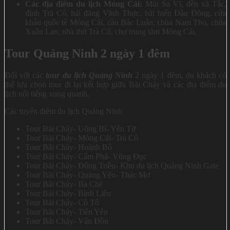
Các địa điểm du lịch Móng Cái:
Mũi Sa Vĩ, đền xã Tắc,
đình Trà Cổ, hải đăng Vĩnh Thực, bãi biển Đầu Đông, cửa
khẩu quốc tế Móng Cái, cầu Bắc Luân, chùa Nam Thọ, chùa
Xuân Lan, nhà thờ Trà Cổ, chợ trung tâm Móng Cái.
Tour Quảng Ninh 2 ngày 1 đêm
Đối với các
tour du lịch Quảng Ninh
2 ngày 1 đêm, du khách có
thể lựa chọn tour đi lại kết hợp giữa Bãi Cháy và các địa điểm du
lịch nổi tiếng xung quanh.
Các tuyến điểm du lịch Quảng Ninh
Tour Bãi Cháy- Uông Bí- Yên Tử
Tour Bãi Cháy- Móng Cái- Trà Cổ
Tour Bãi Cháy- Hoành Bồ
Tour Bãi Cháy- Cẩm Phả- Vũng Đục
Tour Bãi Cháy- Đông Triều- Khu du lịch Quảng Ninh Gate
Tour Bãi Cháy- Quảng Yên- Thác Mơ
Tour Bãi Cháy- Ba Chẽ
Tour Bãi Cháy- Bình Liêu
Tour Bãi Cháy- Cô Tô
Tour Bãi Cháy- Tiên Yên
Tour Bãi Cháy- Vân Đồn