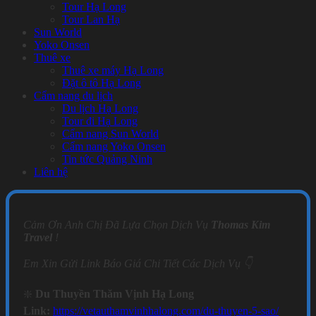
Tour Hạ Long
Tour Lan Hạ
Sun World
Yoko Onsen
Thuê xe
Thuê xe máy Hạ Long
Đặt ô tô Hạ Long
Cẩm nang du lịch
Du lịch Hạ Long
Tour đi Hạ Long
Cẩm nang Sun World
Cẩm nang Yoko Onsen
Tin tức Quảng Ninh
Liên hệ
Cảm Ơn Anh Chị Đã Lựa Chọn Dịch Vụ
Thomas Kim
Travel
!
Em Xin Gửi Link Báo Giá Chi Tiết Các Dịch Vụ 👇
❇️
Du Thuyền Thăm Vịnh Hạ Long
Link:
https://vetauthamvinhhalong.com/du-thuyen-5-sao/