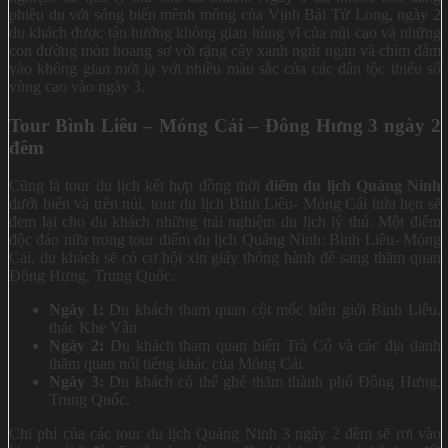
phiêu du với sóng biển mênh mông của Vịnh Bái Tử Long, ngày 2
du khách được tận hưởng không gian hùng vĩ của núi cao và những
con đường mòn hoang sơ với rặng cây xanh ngút ngàn và chìm đắm
vào không gian mới lạ với nhiều màu sắc của các dân tộc thiểu số
vùng cao vào ngày 3.
Tour Bình Liêu – Móng Cái – Đông Hưng 3 ngày 2
đêm
Cũng là tour du lịch kết hợp đồng thời
điểm du lịch Quảng Ninh
dưới biển và trên núi, tour du lịch Bình Liêu- Móng Cái hứa hẹn sẽ
đem lại cho du khách những trải nghiệm du lịch lý thú. Một điểm
độc đáo nữa trong tour điểm du lịch Quảng Ninh: Bình Liêu- Móng
Cái, du khách sẽ có cơ hội xin giấy thông hành để sang thăm quan
Đông Hưng, Trung Quốc.
Ngày 1:
Du khách tham quan cột mốc biên giới Bình Liêu,
thác Khe Vằn
Ngày 2:
Du khách tham quan biển Trà Cổ và các địa danh
thăm quan nổi tiếng khác của Móng Cái.
Ngày 3:
Du khách có thể ghé thăm thành phố Đông Hưng,
Trung Quốc.
Chi phí của các tour du lịch Quảng Ninh 3 ngày 2 đêm sẽ rơi vào