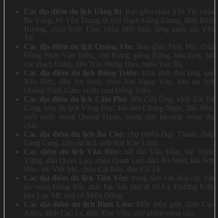
Các địa điểm du lịch Uông Bí
: Bao gồm chùa Yên Tử, chùa
Ba Vàng, hồ Yên Trung, di tích Bạch Đằng Giang, đỉnh Bình
Hương, chùa Suối Tắm, chùa Một Mái, rừng quốc gia Yên
Tử.
Các địa điểm du lịch Quảng Yên
: Bao gồm Thác Mơ, chùa
Đồng Phúc Vạn Triều, chợ Rừng, giếng Rừng, bảo tàng, bãi
cọc Bạch Đằng, đền Trần Hưng Đạo, miếu Vua Bà.
Các địa điểm du lịch Đông Triều:
Khu sinh thái làng quê
Yên Đức, đền An Sinh, chùa Am Ngọa Vân, khu du lịch
Quảng Ninh Gate, vườn cam Đông Triều
Các địa điểm du lịch Cẩm Phả
: đền Cửa Ông, vịnh Bái Tử
Long, khu du lịch Vũng Đục, bãi tắm Lương Ngọc, đảo Rều,
suối nước nóng Quang Hanh, trung tâm khoáng nóng địa
chất.
Các địa điểm du lịch Ba Chẽ:
chợ phiên Đạp Thanh, tháp
Lang Cang, khu du lịch sinh thái Khe Lạnh
Các điểm du lịch Vân Đồn:
bãi dài Vân Đồn, bãi Ngọc
Vừng, đảo Quan Lạn, chùa Quan Lạn, đảo Ba Mùn, bãi Sơn
Hào, bãi Việt Mỹ, chùa Cái Bầu. đảo Cô Tô
Các địa điểm du lịch Tiên Yên:
trung tâm văn hóa các dân
tộc vùng Đông Bắc, thác Pạc Sủi, phố đi bộ Lý Thường Kiệt,
khe Lục Mĩ, nhà cổ Miền Đông.
Các địa điểm du lịch Bình Liêu:
Mốc biên giới, đỉnh Cao
Xiêm, đỉnh Cao Ly, thác Khe Vằn, chợ phiên vùng cao.