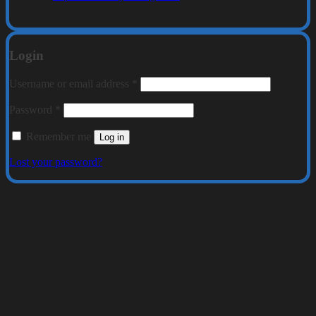
Login
Required
Username or email address
*
Required
Password
*
Remember me
Log in
Lost your password?