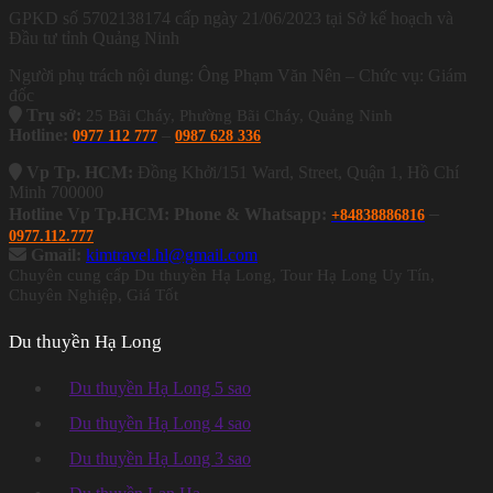
GPKD số 5702138174 cấp ngày 21/06/2023 tại Sở kế hoạch và
Đầu tư tỉnh Quảng Ninh
Người phụ trách nội dung: Ông Phạm Văn Nên – Chức vụ: Giám
đốc
Trụ sở:
25 Bãi Cháy, Phường Bãi Cháy, Quảng Ninh
Hotline:
–
0977 112 777
0987 628 336
Vp Tp. HCM:
Đồng Khởi/151 Ward, Street, Quận 1, Hồ Chí
Minh 700000
–
Hotline Vp Tp.HCM: Phone & Whatsapp:
+84838886816
0977.112.777
Gmail:
kimtravel.hl@gmail.com
Chuyên cung cấp Du thuyền Hạ Long, Tour Hạ Long Uy Tín,
Chuyên Nghiệp, Giá Tốt
Du thuyền Hạ Long
Du thuyền Hạ Long 5 sao
Du thuyền Hạ Long 4 sao
Du thuyền Hạ Long 3 sao