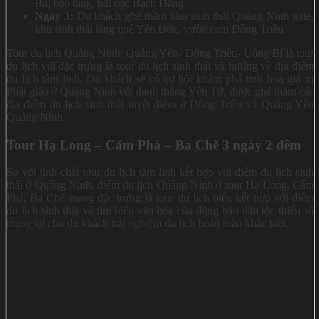
Bà, bảo tàng, bãi cọc Bạch Đằng
Ngày 3:
Du khách ghé thăm khu sinh thái Quảng Ninh gate,
khu sinh thái làng quê Yên Đức, vườn cam Đông Triều
Tour du lịch Quảng Ninh: Quảng Yên- Đông Triều- Uông Bí là tour
du lịch với đặc trưng là tour du lịch sinh thái và hướng về địa điểm
du lịch tâm linh. Du khách sẽ có cơ hội khám phá tinh hoa giá trị
Phật giáo ở Quảng Ninh với danh thắng Yên Tử, được ghé thăm các
địa điểm du lịch sinh thái tuyệt điểm ở Đông Triều và Quảng Yên
Quảng Ninh.
Tour Hạ Long – Cẩm Phả – Ba Chẽ 3 ngày 2 đêm
So với tính chất tour du lịch tâm linh kết hợp với điểm du lịch sinh
thái ở Quảng Ninh, điểm du lịch Quảng Ninh ở tour Hạ Long, Cẩm
Phả, Ba Chẽ mang đặc trưng là tour du lịch biển kết hợp với điểm
du lịch sinh thái và tìm hiểu văn hóa của đồng bào dân tộc thiểu số
mang lại cho du khách trải nghiệm du lịch hoàn toàn khác biệt.