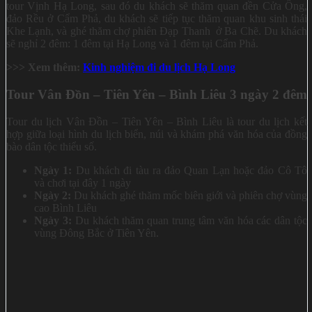
tour Vịnh Hạ Long, sau đó du khách sẽ thăm quan đền Cửa Ông,
đảo Rều ở Cẩm Phả, du khách sẽ tiếp tục thăm quan khu sinh thái
Khe Lạnh, và ghé thăm chợ phiên Đạp Thanh ở Ba Chẽ. Du khách
sẽ nghỉ 2 đêm: 1 đêm tại Hạ Long và 1 đêm tại Cẩm Phả.
>>>
Xem thêm:
Kinh nghiệm đi du lịch Hạ Long
Tour Vân Đồn – Tiên Yên – Bình Liêu 3 ngày 2 đêm
Tour du lịch Vân Đồn – Tiên Yên – Bình Liêu là tour du lịch kết
hợp giữa loại hình du lịch biển, núi và khám phá văn hóa của đồng
bào dân tộc thiểu số.
Ngày 1:
Du khách đi tàu ra đảo Quan Lạn hoặc đảo Cô Tô
và chơi tại đây 1 ngày
Ngày 2:
Du khách ghé thăm mốc biên giới và phiên chợ vùng
cao Bình Liêu
Ngày 3:
Du khách thăm quan trung tâm văn hóa các dân tộc
vùng Đông Bắc ở Tiên Yên.