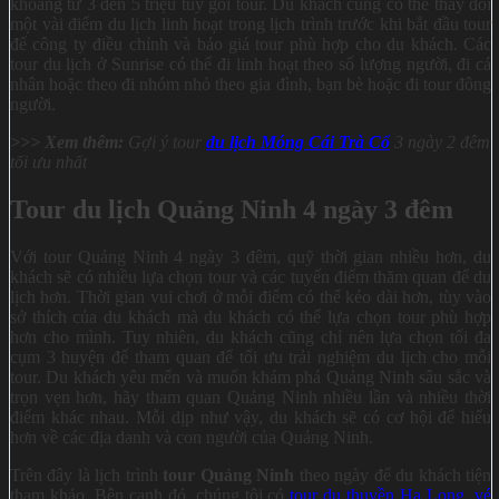
khoảng từ 3 đến 5 triệu tùy gói tour. Du khách cũng có thể thay đổi
một vài điểm du lịch linh hoạt trong lịch trình trước khi bắt đầu tour
để công ty điều chỉnh và báo giá tour phù hợp cho du khách. Các
tour du lịch ở Sunrise có thể đi linh hoạt theo số lượng người, đi cá
nhân hoặc theo đi nhóm nhỏ theo gia đình, bạn bè hoặc đi tour đông
người.
>>> Xem thêm:
Gợi ý tour
du lịch Móng Cái Trà Cổ
3 ngày 2 đêm
tối ưu nhất
Tour du lịch Quảng Ninh 4 ngày 3 đêm
Với tour Quảng Ninh 4 ngày 3 đêm, quỹ thời gian nhiều hơn, du
khách sẽ có nhiều lựa chọn tour và các tuyến điểm thăm quan để du
lịch hơn. Thời gian vui chơi ở mỗi điểm có thể kéo dài hơn, tùy vào
sở thích của du khách mà du khách có thể lựa chọn tour phù hợp
hơn cho mình. Tuy nhiên, du khách cũng chỉ nên lựa chọn tối đa
cụm 3 huyện để tham quan để tối ưu trải nghiệm du lịch cho mỗi
tour. Du khách yêu mến và muốn khám phá Quảng Ninh sâu sắc và
trọn vẹn hơn, hãy tham quan Quảng Ninh nhiều lần và nhiều thời
điểm khác nhau. Mỗi dịp như vậy, du khách sẽ có cơ hội để hiểu
hơn về các địa danh và con người của Quảng Ninh.
Trên đây là lịch trình
tour Quảng Ninh
theo ngày để du khách tiện
tham khảo. Bên cạnh đó, chúng tôi có
tour du thuyền Hạ Long
,
vé