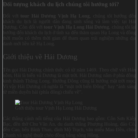
Đối tượng khách du lịch chúng tôi hướng tới?
Đối với
tour Hải Dương Vịnh Hạ Long
, chúng tôi hướng đến
khách du lịch là người dân đang sinh sống và làm việc tại Hải
Dương. Còn đối với
tour Vịnh Hạ Long Hải Dương
, chúng tôi lại
hướng đến khách du lịch ở tỉnh xa đến thăm quan Hạ Long và đồng
thời muốn có thêm thời gian để tham quan trải nghiệm những địa
danh mới liền kề Hạ Long.
Giới thiệu về Hải Dương
Tên gọi Hải Dương chính thức có từ năm 1469. Theo chữ viết Hán
nôm, Hải là biển và Dương là mặt trời. Hải Dương nằm ở phía đông
kinh thành Thăng Long. Hướng Đông cũng là hướng mặt trời mọc.
Vì vậy Hải Dương có nghĩa là “mặt trời biển Đông” hay “ánh sáng
từ miền duyên hải (phía đông) chiếu về”.
Giới thiệu tour Vịnh Hạ Long Hải Dương
Các thắng cảnh nổi tiếng của Hải Dương bao gồm: Côn Sơn Kiếp
Bạc, đền thờ Chu Văn An, du danh thắng Phượng Hoàng, đảo Cò,
đền Cao, bến Bình Than, đình Mộ Trạch, văn miếu Mao Đền, chùa
Chanh và nghệ thuật chèo đồng bằng sông Hồng.