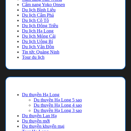
Cẩm nang Yoko Onsen
Du lịch Bình Liêu
Du lịch Cẩm Phả
Du lịch Cô Tô
Du lịch Đông Triều
Du lịch Hạ Long
Du lịch Móng Cái
Du lịch Uông Bí
Du lịch Vân Đồn
Tin tức Quảng Ninh
Tour du lịch
Danh mục
Du thuyền Hạ Long
Du thuyền Hạ Long 5 sao
Du thuyền Hạ Long 4 sao
Du thuyền Hạ Long 3 sao
Du thuyền Lan Hạ
Du thuyền mới
Du thuyền khuyến mại