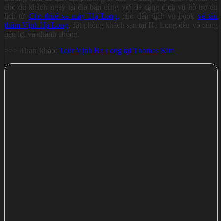
cho du khách ngay tại địa bàn cùng với đa dạng dịch vụ hỗ trợ du
lịch từ
Cho thuê xe máy Hạ Long,
cho đến dịch vụ book
vé tàu
thăm Vịnh Hạ Long
, đặt phòng khách sạn tại Hạ Long đều vô cùng
tiện lợi và nhanh chóng.
>>> Tham khảo:
Tour Vịnh Hạ Long tại Thomas Kim