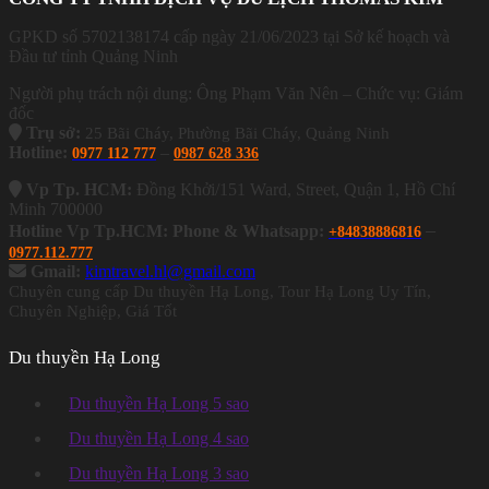
GPKD số 5702138174 cấp ngày 21/06/2023 tại Sở kế hoạch và
Đầu tư tỉnh Quảng Ninh
Người phụ trách nội dung: Ông Phạm Văn Nên – Chức vụ: Giám
đốc
Trụ sở:
25 Bãi Cháy, Phường Bãi Cháy, Quảng Ninh
Hotline:
–
0977 112 777
0987 628 336
Vp Tp. HCM:
Đồng Khởi/151 Ward, Street, Quận 1, Hồ Chí
Minh 700000
–
Hotline Vp Tp.HCM: Phone & Whatsapp:
+84838886816
0977.112.777
Gmail:
kimtravel.hl@gmail.com
Chuyên cung cấp Du thuyền Hạ Long, Tour Hạ Long Uy Tín,
Chuyên Nghiệp, Giá Tốt
Du thuyền Hạ Long
Du thuyền Hạ Long 5 sao
Du thuyền Hạ Long 4 sao
Du thuyền Hạ Long 3 sao