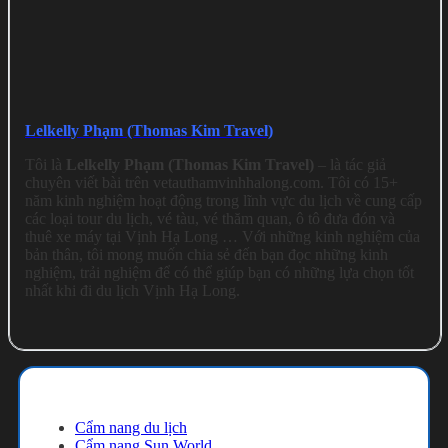
Lelkelly Phạm (Thomas Kim Travel)
Tôi là
Lelkelly Phạm (Thomas Kim Travel)
– là tác giả
chuyên viết bài trên vetauthamvinhhalong.com. Tôi có 15+
năm kinh nghiệm hoạt động trong lĩnh vực du lịch về cung cấp
các loại tour du lịch, vé tàu, vé thăm quan, ô tô đưa đón và
thuê xe máy tại Vịnh Hạ Long … Với những kinh nghiệm của
bản thân, tôi mong muốn chia sẻ đến bạn đọc những kinh
nghiệm, trải nghiệm để có thể giúp bạn có những lựa chọn tốt
nhất khi đi du lịch Vịnh Hạ Long.
Cẩm nang du lịch
Cẩm nang du lịch
Cẩm nang Sun World