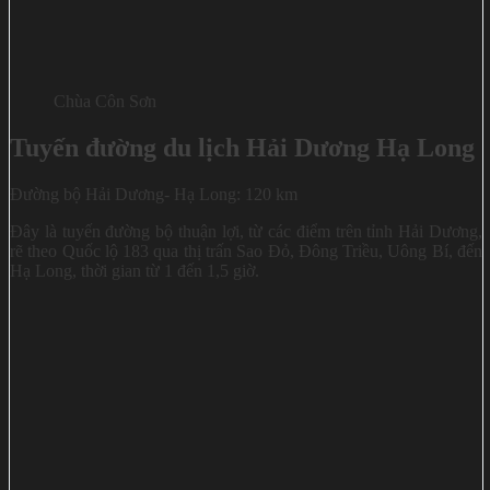
Chùa Côn Sơn
Tuyến đường du lịch Hải Dương Hạ Long
Đường bộ Hải Dương- Hạ Long: 120 km
Đây là tuyến đường bộ thuận lợi, từ các điểm trên tỉnh Hải Dương,
rẽ theo Quốc lộ 183 qua thị trấn Sao Đỏ, Đông Triều, Uông Bí, đến
Hạ Long, thời gian từ 1 đến 1,5 giờ.