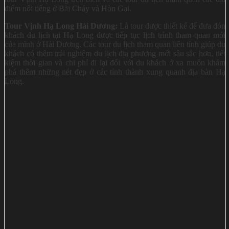
điểm nổi tiếng ở Bãi Cháy và Hòn Gai.
Tour Vịnh Hạ Long Hải Dương:
Là tour được thiết kế để đưa đón
khách du lịch tại Hạ Long được tiếp tục lịch trình tham quan mới
của mình ở Hải Dương. Các tour du lịch tham quan liên tỉnh giúp du
khách có thêm trải nghiệm du lịch địa phương mới sâu sắc hơn, tiết
kiệm thời gian và chi phí đi lại đối với du khách ở xa muốn khám
phá thêm những nét đẹp ở các tỉnh thành xung quanh địa bàn Hạ
Long.