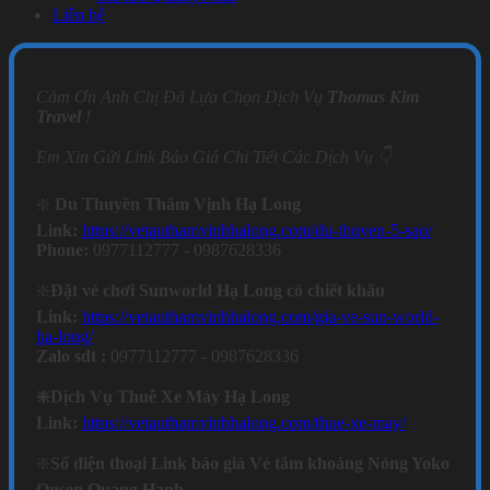
Liên hệ
Cảm Ơn Anh Chị Đã Lựa Chọn Dịch Vụ
Thomas Kim
Travel
!
Em Xin Gửi Link Báo Giá Chi Tiết Các Dịch Vụ 👇
❇️
Du Thuyền Thăm Vịnh Hạ Long
Link:
https://vetauthamvinhhalong.com/du-thuyen-5-sao/
Phone:
0977112777 - 0987628336
❇️
Đặt vé chơi Sunworld Hạ Long có chiết khấu
Link:
https://vetauthamvinhhalong.com/gia-ve-sun-world-
ha-long/
Zalo sdt :
0977112777 - 0987628336
❇️Dịch Vụ Thuê Xe Máy Hạ Long
Link:
https://vetauthamvinhhalong.com/thue-xe-may/
❇️
Số điện thoại Link báo giá Vé tắm khoáng Nóng Yoko
Onsen Quang Hanh