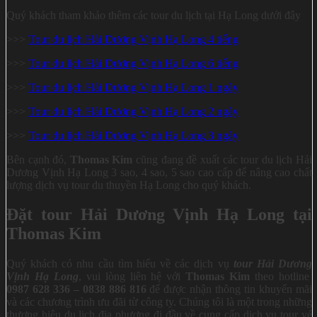
Quý khách tham khảo thêm các tour du lịch tại Hạ Long dưới đây
>>>
Tour du lịch Hải Dương Vịnh Hạ Long 4 tiếng
>>>
Tour du lịch Hải Dương Vịnh Hạ Long 6 tiếng
>>>
Tour du lịch Hải Dương Vịnh Hạ Long 1 ngày
>>>
Tour du lịch Hải Dương Vịnh Hạ Long 2 ngày
>>>
Tour du lịch Hải Dương Vịnh Hạ Long 3 ngày
Bên cạnh đó,
Thomas Kim
cũng đang đề xuất các tour du lịch Hải
Dương Vịnh Hạ Long 3 sao, 4 sao, 5 sao cao cấp để nâng cao chất
lượng dịch vụ tour du thuyền Hạ Long cho quý khách.
Đặt tour Hải Dương Vịnh Hạ Long tại
Thomas Kim
Quý khách có nhu cầu tìm hiểu về các dịch vụ
t
o
ur Hải Dương
Vịnh Hạ Long
, vui lòng liên hệ với
Thomas Kim
theo hotline
0987 628 336 – 0838 886 816
để được nhận thông tin khuyến mãi
và các chương trình ưu đãi từ công ty. Chúng tôi là một trong những
thương hiệu du lịch địa phương đi đầu về cung cấp dịch vụ tour vé