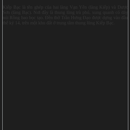
Kiếp Bạc là tên ghép của hai làng Vạn Yên (làng Kiếp) và Dược
Sơn (làng Bạc). Nơi đây là thung lũng trù phú, xung quanh có dãy
núi Rồng bao bọc tạo. Đền thờ Trần Hưng Đạo được dựng vào đầu
thế kỷ 14, trên một khu đất ở trung tâm thung lũng Kiếp Bạc.