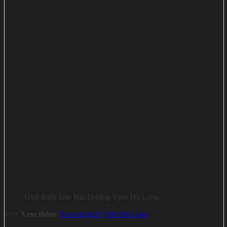
Giới thiệu tour Hải Dương Vịnh Hạ Long
>>> Xem thêm
:
Tour du lịch Vịnh Hạ Long