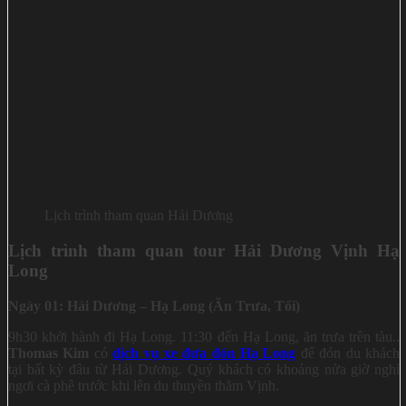
Lịch trình tham quan Hải Dương
Lịch trình tham quan tour Hải Dương Vịnh Hạ
Long
N
gày 01: Hải Dương – Hạ Long (Ăn Trưa, Tối)
9h30 khởi hành đi Hạ Long. 11:30 đến Hạ Long, ăn trưa trên tàu..
Thomas Kim
có
dịch vụ xe đưa đón Hạ Long
để đón du khách
tại bất kỳ đâu từ Hải Dương. Quý khách có khoảng nửa giờ nghỉ
ngơi cà phê trước khi lên du thuyền thăm Vịnh.