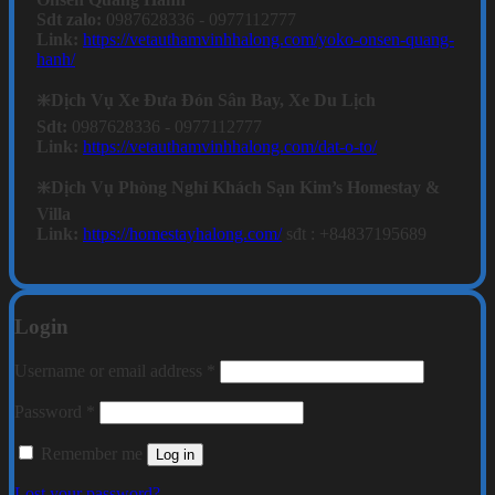
Sdt zalo:
0987628336 - 0977112777
Link:
https://vetauthamvinhhalong.com/yoko-onsen-quang-
hanh/
❇️Dịch Vụ Xe Đưa Đón Sân Bay, Xe Du Lịch
Sdt:
0987628336 - 0977112777
Link:
https://vetauthamvinhhalong.com/dat-o-to/
❇️Dịch Vụ Phòng Nghỉ Khách Sạn Kim’s Homestay &
Villa
Link:
https://homestayhalong.com/
sđt : +84837195689
Login
Required
Username or email address
*
Required
Password
*
Remember me
Log in
Lost your password?