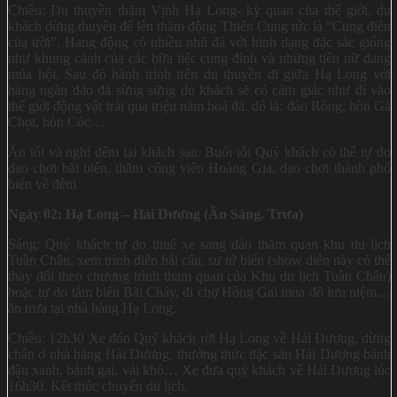
Chiều: Du thuyền thăm Vịnh Hạ Long- kỳ quan của thế giới, du
khách dừng thuyền để lên thăm động Thiên Cung tức là “Cung điện
của trời”. Hang động có nhiều nhũ đá với hình dạng đặc sắc giống
như khung cảnh của các bữa tiệc cung đình và những tiên nữ đang
múa hội. Sau đó hành trình trên du thuyền đi giữa Hạ Long với
hàng ngàn đảo đá sừng sững du khách sẽ có cảm giác như đi vào
thế giới động vật trải qua triệu năm hoá đá. đó là: đảo Rồng, hòn Gà
Chọi, hòn Cóc…
Ăn tối và nghỉ đêm tại khách sạn. Buổi tối Quý khách có thể tự do
dạo chơi bãi biển, thăm công viên Hoàng Gia, dạo chơi thành phố
biển về đêm
Ngày 02: Hạ Long – Hải Dương (Ăn Sáng, Trưa)
Sáng: Quý khách tự do thuê xe sang đảo thăm quan khu du lịch
Tuần Châu, xem trình diễn hải cẩu, sư tử biển (show diễn này có thể
thay đổi theo chương trình tham quan của Khu du lịch Tuần Châu)
hoặc tự do tắm biển Bãi Cháy, đi chợ Hồng Gai mua đồ lưu niệm…
ăn trưa tại nhà hàng Hạ Long.
Chiều: 12h30 Xe đón Quý khách rời Hạ Long về Hải Dương, dừng
chân ở nhà hàng Hải Dương, thưởng thức đặc sản Hải Dương bánh
đậu xanh, bánh gai, vải khô… Xe đưa quý khách về Hải Dương lúc
16h30. Kết thúc chuyến du lịch.