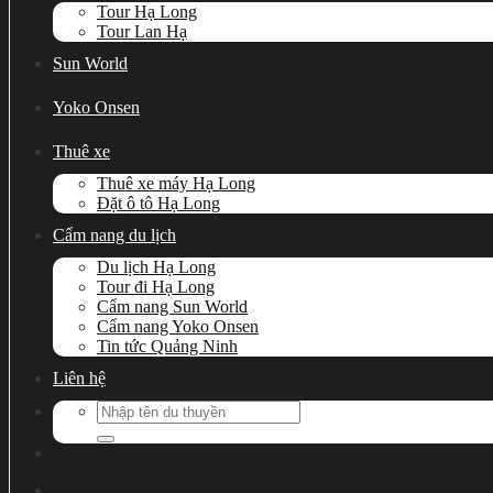
Tour Hạ Long
Tour Lan Hạ
Sun World
Yoko Onsen
Thuê xe
Thuê xe máy Hạ Long
Đặt ô tô Hạ Long
Cẩm nang du lịch
Du lịch Hạ Long
Tour đi Hạ Long
Cẩm nang Sun World
Cẩm nang Yoko Onsen
Tin tức Quảng Ninh
Liên hệ
Search
for: