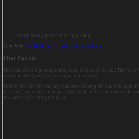
Vẻ đẹp hoang sư của Mũi Lòng Vàng
Xem thêm
Top 10 bãi tắm tại khu du lịch Hạ Long
Thác Pạc Sủi
Thác Pạc Sủi là một trong những điểm du lịch nổi bật của Tiên Yên.
như đang đứng giữa lòng một ngọn núi khổng lồ.
Từ thác thứ nhất chỉ vài chục mét cho đến tầng thứ hai, mỗi ngọn t
nhỏ trong xanh. Nước tràn qua những tảng đá lớn xanh rêu và đổ xu
chịt điểm xuyết những bông lan.