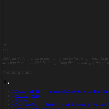
17
Th4
Được mệnh danh chính là miền đất di sản tại Việt Nam –
tour du l
lựa chọn tham quan Vịnh Hạ Long
. Cùng điểm lại những lý do tại s
Nội dung chính
Quang cảnh thiên nhiên hùng vĩ và nguyên sơ của Tiên Yên
Mũi Lòng Vàng
Thác Pạc Sủi
Các hoạt động vui chơi chủ yếu khi đi tour du lịch Hạ Long 
Chèo thuyền kayak và đi cano