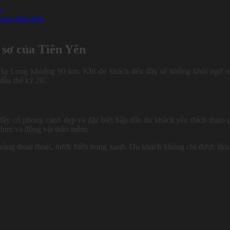
ạ
Long Tiên Yên
 sơ của Tiên Yên
ố Hạ Long khoảng 90 km. Khi du khách đến đây sẽ không khỏi ngỡ 
đầu thế kỷ 20.
y có phong cảnh đẹp và đặc biệt hấp dẫn du khách yêu thích tham 
 chim và động vật thân mềm.
vàng thoai thoải, nước biển trong xanh. Du khách không chỉ được tắm
.