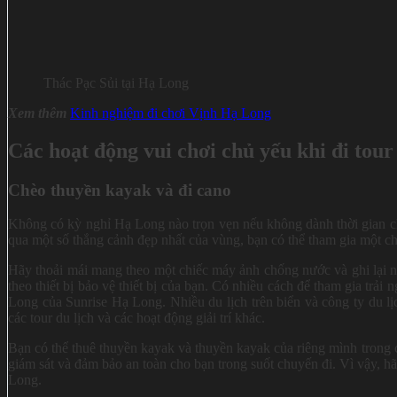
Thác Pạc Sủi tại Hạ Long
Xem thêm
Kinh nghiệm đi chơi Vịnh Hạ Long
Các hoạt động vui chơi chủ yếu khi đi tou
Chèo thuyền kayak và đi cano
Không có kỳ nghỉ Hạ Long nào trọn vẹn nếu không dành thời gian 
qua một số thắng cảnh đẹp nhất của vùng, bạn có thể tham gia một 
Hãy thoải mái mang theo một chiếc máy ảnh chống nước và ghi lại 
theo thiết bị bảo vệ thiết bị của bạn. Có nhiều cách để tham gia tr
Long của Sunrise Hạ Long. Nhiều du lịch trên biển và công ty du l
các tour du lịch và các hoạt động giải trí khác.
Bạn có thể thuê thuyền kayak và thuyền kayak của riêng mình trong
giám sát và đảm bảo an toàn cho bạn trong suốt chuyến đi. Vì vậy, 
Long.