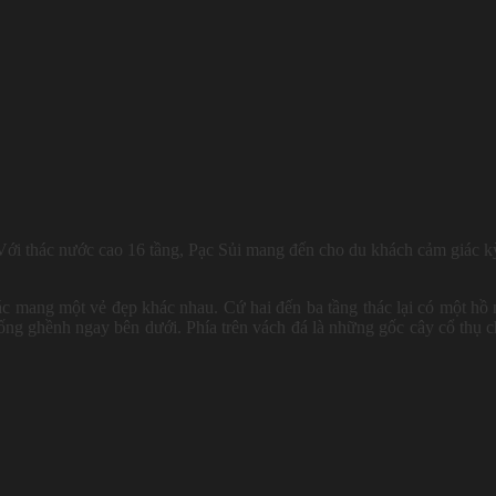
 Với thác nước cao 16 tầng, Pạc Sủi mang đến cho du khách cảm giác k
hác mang một vẻ đẹp khác nhau. Cứ hai đến ba tầng thác lại có một hồ
ống ghềnh ngay bên dưới. Phía trên vách đá là những gốc cây cổ thụ 