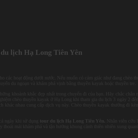
r du lịch Hạ Long Tiên Yên
cho các hoạt động dưới nước. Nếu muốn có cảm giác như đang chèo t
chuyến du ngoạn và khám phá vịnh bằng thuyền kayak hoặc thuyền tre.
những khoảnh khắc đẹp nhất trong chuyến đi của bạn. Hãy chắc chắn
ải nghiệm chèo thuyền kayak ở Hạ Long khi tham gia du lịch 3 ngày 2 đ
ịch khác nhau cung cấp dịch vụ này. Chèo thuyền kayak thường đi kè
 cả ngày khi sử dụng
tour du lịch Hạ Long Tiên Yên.
Nhân viên cứu 
hãy thoải mái khám phá và tận hưởng khung cảnh thiên nhiên xung qua