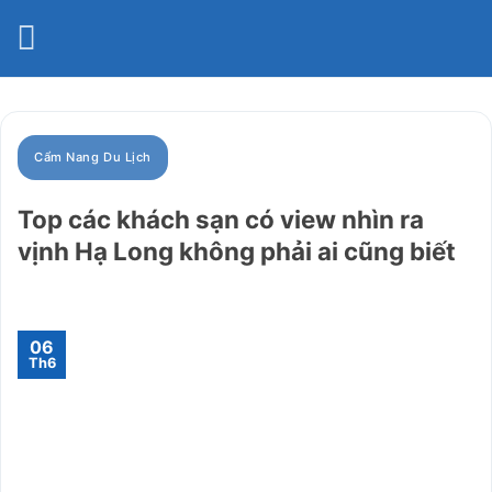
Bỏ
qua
nội
dung
Cẩm Nang Du Lịch
Top các khách sạn có view nhìn ra
vịnh Hạ Long không phải ai cũng biết
06
Th6