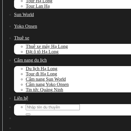
Tour Hạ Long
Tour Lan Hạ
Sun World
Yoko Onsen
Thuê xe
Thuê xe máy Hạ Long
Đặt ô tô Hạ Long
Cẩm nang du lịch
Du lịch Hạ Long
Tour đi Hạ Long
Cẩm nang Sun World
Cẩm nang Yoko Onsen
Tin tức Quảng Ninh
Liên hệ
Search
for: