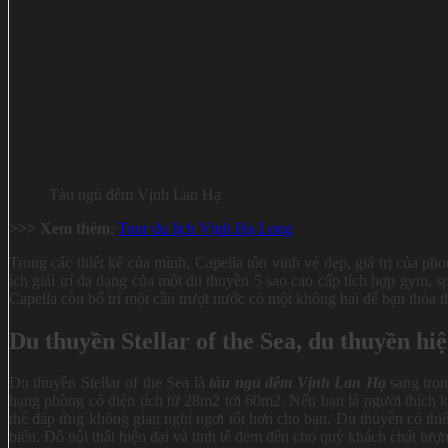
Tàu ngủ đêm Vịnh Lan Hạ
>>> Xem thêm
:
Tour du lịch Vịnh Hạ Long
Trong các thiết kế của mình, Capella tôn vinh vẻ đẹp, giá trị của p
ích giải trí đa dạng của một du thuyền 5 sao cao cấp tích hợp gym, s
Capella còn bố trí một cầu trượt nước có một không hai để bạn thỏa t
Du thuyền Stellar of the Sea, du thuyền h
Du thuyền Stellar of the Sea là
tàu ngủ đêm Vịnh Lan Hạ
sang trọ
hạng phòng có diện tích từ 28m2 tới 60m2. Nếu bạn là người thích 
thể đáp ứng không gian nghỉ ngơi tốt hơn cho bạn. Du thuyền có thiế
biển. Đồ nội thất hiện đại và tinh tế đem đến cho quý khách chất lượn