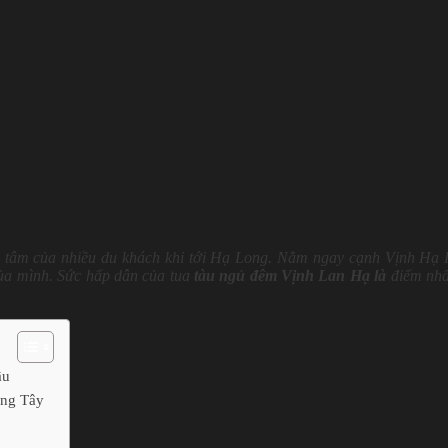
an tâm của nhiều du khách khi tới Hạ Long. Nằm ngay cạnh Vịnh Hạ
của mình. Sức hấp dẫn của tua
tàu ngủ đêm Vịnh Lan Hạ là
điểm nh
ầu
ương Tây