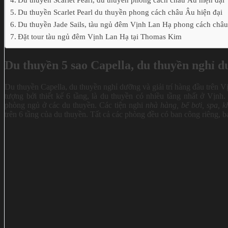
Du thuyền Scarlet Pearl du thuyền phong cách châu Âu hiện đại
Du thuyền Jade Sails, tàu ngủ đêm Vịnh Lan Hạ phong cách châ
Đặt tour tàu ngủ đêm Vịnh Lan Hạ tại Thomas Kim
Du thuyền 5 sao Capella, du thuyền nghỉ d
Du thuyền Capella, du thuyền nghỉ dưỡng và giải trí hàng đầu trên 
tượng bởi thiết kế 6 tầng, là du thuyền có nhiều tầng nhất ở Vịn
phòng ngủ ở các du thuyền. Các tiện nghi
nhà hàng, bể bơi, spa, 
trên 6 tầng của du thuyền. Tất cả các phòng đều có ban công riêng, bao