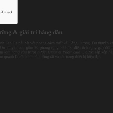
u Âu mở
ưỡng & giải trí hàng đầu
Vịnh Lan Hạ nổi bật với phong cách thiết kế Đông Dương. Du thuyền k
h. Du thuyền bao gồm 30 phòng rộng >32m3, diện tích rộng gấp đôi 
khu tắm nắng cầu trượt nước, Cigar & Poker club
… được sắp xếp hà
 quanh là cửa kính trần, rộng rãi và các trang thiết bị hiện đại.