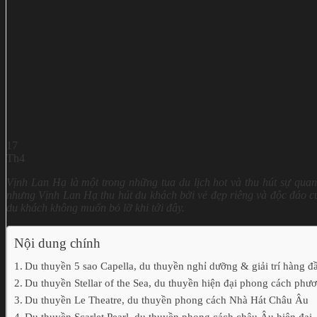
17
Th4
Vịnh Lan Hạ là một trong những tua du lịch hot và thu hút sự qu
nhưng Vịnh Lan Hạ thu hút du khách bởi vẻ đẹp riêng và độc đáo 
du khách không muốn bỏ lỡ khi tới đây.
Nội dung chính
Du thuyền 5 sao Capella, du thuyền nghỉ dưỡng & giải trí hàng đ
Du thuyền Stellar of the Sea, du thuyền hiện đại phong cách ph
Du thuyền Le Theatre, du thuyền phong cách Nhà Hát Châu Âu
Du thuyền Scarlet Pearl, du thuyền phong cách châu Âu hiện đại