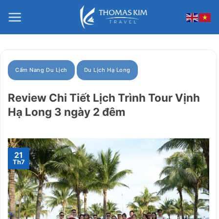
Bỏ
qua
nội
dung
Cẩm Nang Du Lịch
Du Lịch Hạ Long
Review Chi Tiết Lịch Trình Tour Vịnh
Hạ Long 3 ngày 2 đêm
21
Th7