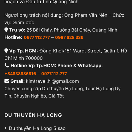
hoạch và Đầu tư tỉnh Quảng Ninh
Người phụ trách nội dung: Ông Phạm Văn Nên – Chức
vụ: Giám đốc
Trụ sở:
25 Bãi Cháy, Phường Bãi Cháy, Quảng Ninh
Hotline:
–
0977 112 777
0987 628 336
Vp Tp. HCM:
Đồng Khởi/151 Ward, Street, Quận 1, Hồ
Chí Minh 700000
Hotline Vp Tp.HCM: Phone & Whatsapp:
–
+84838886816
0977.112.777
Gmail:
kimtravel.hl@gmail.com
Chuyên cung cấp Du thuyền Hạ Long, Tour Hạ Long Uy
Tín, Chuyên Nghiệp, Giá Tốt
DU THUYỀN HẠ LONG
Du thuyền Hạ Long 5 sao