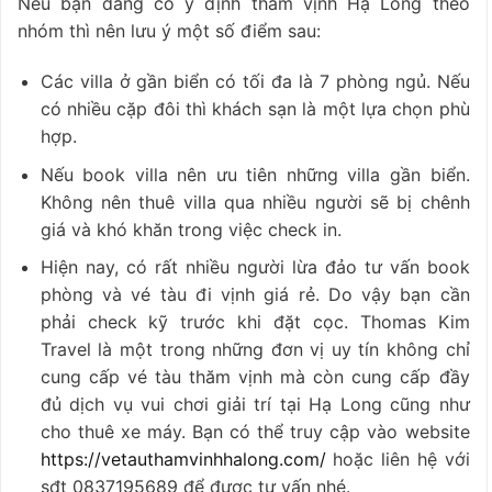
Nếu bạn đang có ý định thăm vịnh Hạ Long theo
nhóm thì nên lưu ý một số điểm sau:
Các villa ở gần biển có tối đa là 7 phòng ngủ. Nếu
có nhiều cặp đôi thì khách sạn là một lựa chọn phù
hợp.
Nếu book villa nên ưu tiên những villa gần biển.
Không nên thuê villa qua nhiều người sẽ bị chênh
giá và khó khăn trong việc check in.
Hiện nay, có rất nhiều người lừa đảo tư vấn book
phòng và vé tàu đi vịnh giá rẻ. Do vậy bạn cần
phải check kỹ trước khi đặt cọc. Thomas Kim
Travel là một trong những đơn vị uy tín không chỉ
cung cấp vé tàu thăm vịnh mà còn cung cấp đầy
đủ dịch vụ vui chơi giải trí tại Hạ Long cũng như
cho thuê xe máy. Bạn có thể truy cập vào website
https://vetauthamvinhhalong.com/
hoặc liên hệ với
sđt 0837195689 để được tư vấn nhé.