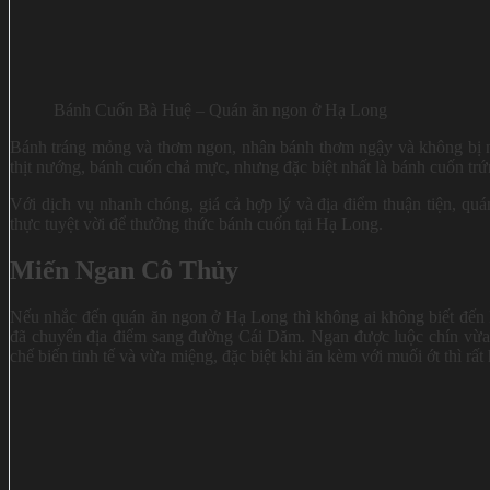
Bánh Cuốn Bà Huệ – Quán ăn ngon ở Hạ Long
Bánh tráng mỏng và thơm ngon, nhân bánh thơm ngậy và không bị 
thịt nướng, bánh cuốn chả mực, nhưng đặc biệt nhất là bánh cuốn tr
Với dịch vụ nhanh chóng, giá cả hợp lý và địa điểm thuận tiện, 
thực tuyệt vời để thưởng thức bánh cuốn tại Hạ Long.
Miến Ngan Cô Thủy
Nếu nhắc đến quán ăn ngon ở Hạ Long thì không ai không biết đến 
đã chuyển địa điểm sang đường Cái Dăm. Ngan được luộc chín vừa 
chế biến tinh tế và vừa miệng, đặc biệt khi ăn kèm với muối ớt thì rất