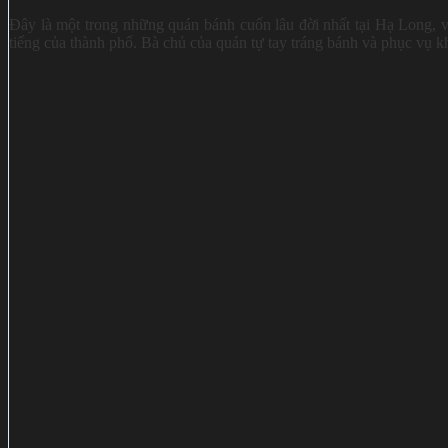
Đây là một trong những quán bánh cuốn lâu đời nhất tại Hạ Long, 
tiếng của thành phố. Bà chủ của quán tự tay tráng bánh và phục vụ k