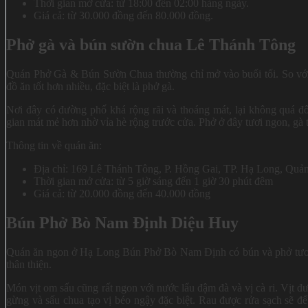
Thời gian mở cửa: từ 18:00 đến 02:00 hàng ngày.
Giá cả: từ 30.000 đồng đến 80.000 đồng.
Phở gà và bún sườn chua Lê Thánh Tông
Quán Phở Gà & Bún Sườn Chua thường chỉ mở vào buổi tối. So với
đồ ăn tốt hơn nhiều, đặc biệt là phở gà.
Nơi đây có đường phố khá rộng rãi và thoáng mát, lại không quá đ
gian mát mẻ hơn nhờ vỉa hè rộng trước cửa. Phở ở đây tươi ngon, gà thị
Thông tin về quán ăn:
Địa chỉ: 169 Lê Thánh Tông, P. Hồng Gai, TP. Hạ Long, Quả
Thời gian mở cửa: từ 5 giờ sáng đến 1 giờ 30 phút đêm
Giá cả: từ 20.000 đồng đến 40.000 đồng
Bún Phở Bò Nam Định Diệu Huy
Quán ăn ngon ở Hạ Long Bún Phở Bò Nam Định có bún và phở tươi ng
thân thiện.
Món vịt om sấu cũng rất ngon với nước lẩu đậm đà và vị cà ri. Vịt đ
gừng và sấu chua tạo vị béo ngậy đặc biệt. Rau được rửa sạch sẽ để