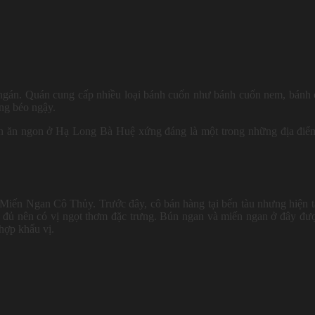
ngán. Quán cung cấp nhiều loại bánh cuốn như bánh cuốn nem, bánh
ứng béo ngậy.
quán ăn ngon ở Hạ Long Bà Huệ xứng đáng là một trong những địa đi
Miến Ngan Cô Thủy. Trước đây, cô bán hàng tại bến tàu nhưng hiện t
đủ nên có vị ngọt thơm đặc trưng. Bún ngan và miến ngan ở đây đư
 hợp khẩu vị.