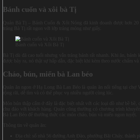
Bánh cuốn và xôi bà Tị
Quán Bà Tị – Bánh Cuốn & Xôi Nóng đã kinh doanh được hơn 20 n
tráng Bà Tị rất ngon với lớp tráng mỏng như giấy.
Bánh cuốn và Xôi Bà Tị
Bà Tị dù đã cao tuổi nhưng vẫn tráng bánh rất nhanh. Khi ăn, bánh
được bày ra, nó thật sự hấp dẫn, đặc biệt khi kèm theo nước chấm và
Cháo, bún, miến bà Lan béo
Quán ăn ngon ở Hạ Long Bà Lan Béo là quán ăn nổi tiếng tại chợ V
rộng rãi, dễ tìm và có thể phục vụ nhiều người cùng lúc.
Món bún thập cẩm ở đây là đặc biệt nhất với các loại đồ như bề bề, c
chu đáo với khách hàng. Quán cũng thường có chương trình khuyến
Bà Lan Béo để thưởng thức các món cháo, bún và miến ngon tuyệt.
Thông tin về quán ăn:
Địa chỉ: số nhà 56 đường Anh Đào, phường Bãi Cháy, thành 