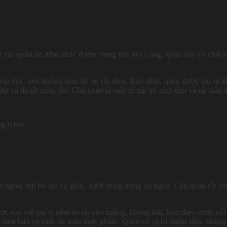
 các quán ăn đêm khác ở khu trung tâm Hạ Long, quán này có chất 
ông đúc, nên không gian để xe rất rộng. Ban đêm, quán được tạo ra 
t và da rất giòn, dai. Chủ quán là một cô gái trẻ xinh đẹp và rất thân t
ng Ninh
on, thịt bò dai và giòn, nước dùng trong và ngon. Chủ quán rất xi
ược xào với gia vị nêm ăn rất vừa miệng, không hôi, kèm theo nước cốt
 đảm bảo vệ sinh an toàn thực phẩm. Quán có vị trí thuận tiện, không