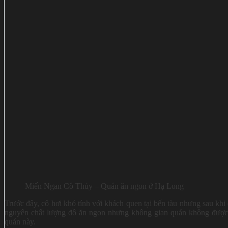
Miến Ngan Cô Thủy – Quán ăn ngon ở Hạ Long
Trước đây, cô hơi khó tính với khách quen tại bến tàu nhưng sau khi
nguyên chất lượng đồ ăn ngon nhưng không gian quán không được
quán này.