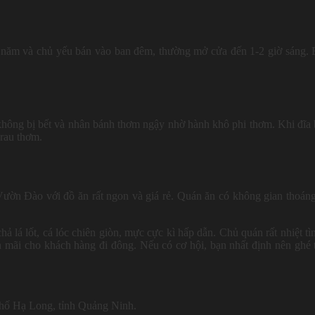
ăm và chủ yếu bán vào ban đêm, thường mở cửa đến 1-2 giờ sáng.
 không bị bết và nhân bánh thơm ngậy nhờ hành khô phi thơm. Khi đĩa
 rau thơm.
ườn Đào với đồ ăn rất ngon và giá rẻ. Quán ăn có không gian thoán
hả lá lốt, cá lóc chiên giòn, mực cực kì hấp dẫn. Chủ quán rất nhiệt tì
 mãi cho khách hàng đi đông. Nếu có cơ hội, bạn nhất định nên ghé
phố Hạ Long, tỉnh Quảng Ninh.